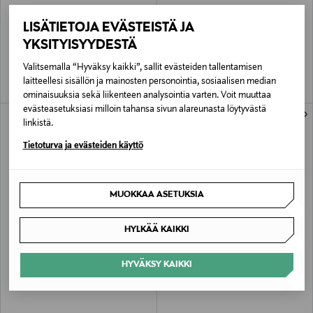
URTEKRAM
URTEKRAM
LISÄTIETOJA EVÄSTEISTÄ JA
Wild Lemongrass Body Lotion -
Soothing Lavender Body Oil -
vartalovoide 245 ml
vartaloöljy 100 ml
YKSITYISYYDESTÄ
Original Price
Original Price
7,90 €
10,90 €
Valitsemalla “Hyväksy kaikki”, sallit evästeiden tallentamisen
laitteellesi sisällön ja mainosten personointia, sosiaalisen median
ominaisuuksia sekä liikenteen analysointia varten. Voit muuttaa
evästeasetuksiasi milloin tahansa sivun alareunasta löytyvästä
linkistä.
Tietoturva ja evästeiden käyttö
MUOKKAA ASETUKSIA
HYLKÄÄ KAIKKI
URTEKRAM
URTEKRAM
Organic Fragrance free body lotion -
Nordic Berry Nourishing Body Cream -
HYVÄKSY KAIKKI
vartalovoide 245 ml
vartalovoide
Original Price
Original Price
7,90 €
7,00 €