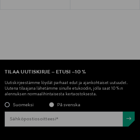
TILAA UUTISKIRJE
–
ETUSI
–
10 %
Uutiskirjeestämme löydät parhaat edut ja ajankohtaiset uutuudet.
Uutena tilaajana lähetämme sinulle etukoodin, jolla saat 10 %:n
alennuksen normaalihintaisesta kertaostoksesta.
Suomeksi
På svenska