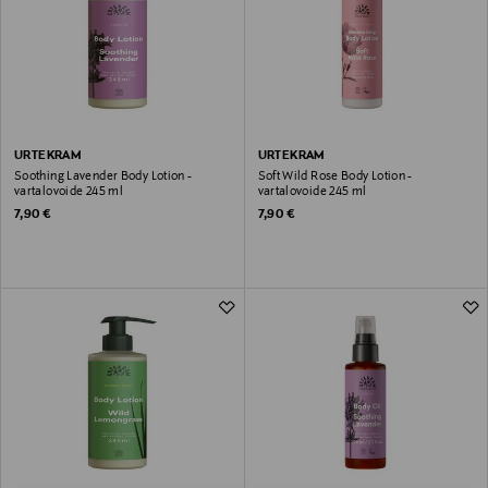
URTEKRAM
URTEKRAM
Soothing Lavender Body Lotion -
Soft Wild Rose Body Lotion -
vartalovoide 245 ml
vartalovoide 245 ml
Original Price
Original Price
7,90 €
7,90 €