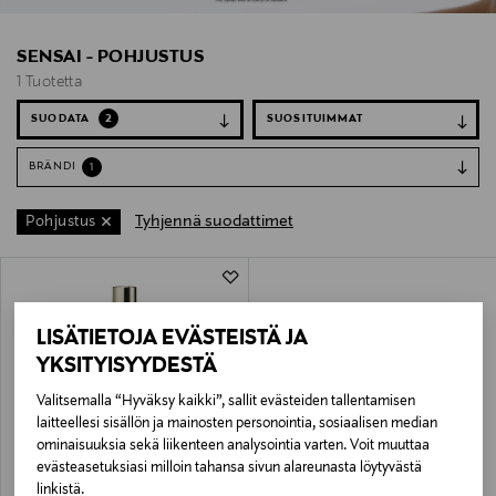
SENSAI - POHJUSTUS
1 Tuotetta
SUODATA
2
BRÄNDI
1
Tyhjennä suodattimet
Pohjustus
1 Tuotetta
LISÄTIETOJA EVÄSTEISTÄ JA
YKSITYISYYDESTÄ
Valitsemalla “Hyväksy kaikki”, sallit evästeiden tallentamisen
laitteellesi sisällön ja mainosten personointia, sosiaalisen median
ominaisuuksia sekä liikenteen analysointia varten. Voit muuttaa
evästeasetuksiasi milloin tahansa sivun alareunasta löytyvästä
SENSAI
linkistä.