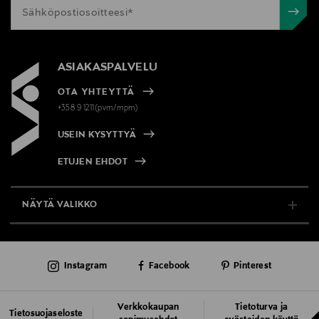
ASIAKASPALVELU
OTA YHTEYTTÄ
+358 9 1211(pvm/mpm)
USEIN KYSYTTYÄ
ETUJEN EHDOT
NÄYTÄ VALIKKO
TUKI & INFO
Instagram
Facebook
Pinterest
AJANKOHTAISTA
PALVELUT
Verkkokaupan
Tietoturva ja
Tietosuojaseloste