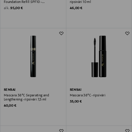
Foundation Refill SPF10 -
ripsiväri 10 ml
meikkivoidepuuteri, täyttöpakkaus 11 g
Original Price
Original Price
alk.
95,00 €
46,00 €
SENSAI
SENSAI
Mascara 38°C Separating and
Mascara 38°C -ripsiväri
Lengthening -ripsiväri 7,5 ml
Original Price
33,00 €
Original Price
40,00 €