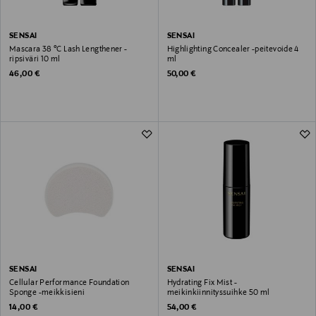
SENSAI
SENSAI
Mascara 38 °C Lash Lengthener -
Highlighting Concealer -peitevoide 4
ripsiväri 10 ml
ml
Original Price
Original Price
46,00 €
50,00 €
SENSAI
SENSAI
Cellular Performance Foundation
Hydrating Fix Mist -
Sponge -meikkisieni
meikinkiinnityssuihke 50 ml
Original Price
Original Price
14,00 €
54,00 €