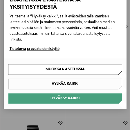
ml
Original Price
Original Price
alk.
42,00 €
106,00 €
YKSITYISYYDESTÄ
Valitsemalla “Hyväksy kaikki”, sallit evästeiden tallentamisen
laitteellesi sisällön ja mainosten personointia, sosiaalisen median
ominaisuuksia sekä liikenteen analysointia varten. Voit muuttaa
evästeasetuksiasi milloin tahansa sivun alareunasta löytyvästä
linkistä.
Tietoturva ja evästeiden käyttö
MUOKKAA ASETUKSIA
SENSAI
SENSAI
HYLKÄÄ KAIKKI
Total Lip Gloss in Colours -huulikiilto
Supreme Illuminator Powder -
4,5 ml
korostuspuuteri
HYVÄKSY KAIKKI
Original Price
Original Price
57,00 €
61,00 €