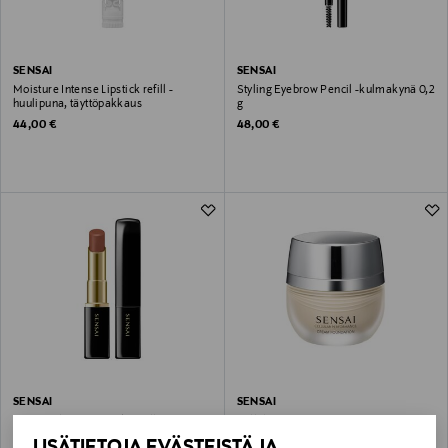
SENSAI
SENSAI
Moisture Intense Lipstick refill -
Styling Eyebrow Pencil -kulmakynä 0,2
huulipuna, täyttöpakkaus
g
Original Price
Original Price
44,00 €
48,00 €
SENSAI
SENSAI
Lasting Plump Lipstick Refill -
Cellular Performance Cream
huulipuna, täyttöpakkaus 3,8 g
Foundation SPF 20 -meikkivoide 30
LISÄTIETOJA EVÄSTEISTÄ JA