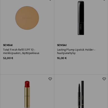
SENSAI
SENSAI
Total Finish Refill SPF 10 -
Lasting Plump Lipstick Holder -
meikkipuuteri, täyttöpakkaus
huulipunahylsy
Original Price
Original Price
52,00 €
16,00 €