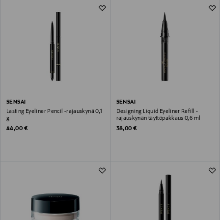
SENSAI
SENSAI
Lasting Eyeliner Pencil -rajauskynä 0,1
Designing Liquid Eyeliner Refill -
g
rajauskynän täyttöpakkaus 0,6 ml
Original Price
Original Price
44,00 €
38,00 €