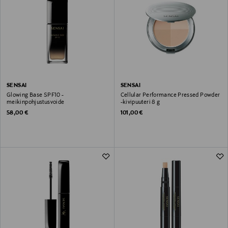
SENSAI
SENSAI
Glowing Base SPF10 -
Cellular Performance Pressed Powder
meikinpohjustusvoide
-kivipuuteri 8 g
Original Price
Original Price
58,00 €
101,00 €