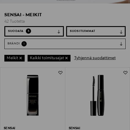
SENSAI - MEIKIT
42 Tuotetta
SUODATA
3
BRÄNDI
1
Tyhjennä suodattimet
Meikit
Kaikki toimitusajat
42 Tuotetta
SENSAI
SENSAI