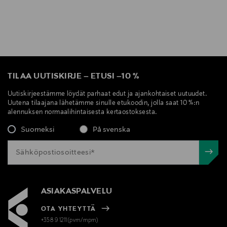
TILAA UUTISKIRJE
–
ETUSI
–
10 %
Uutiskirjeestämme löydät parhaat edut ja ajankohtaiset uutuudet.
Uutena tilaajana lähetämme sinulle etukoodin, jolla saat 10 %:n
alennuksen normaalihintaisesta kertaostoksesta.
Suomeksi
På svenska
ASIAKASPALVELU
OTA YHTEYTTÄ
+358 9 1211(pvm/mpm)