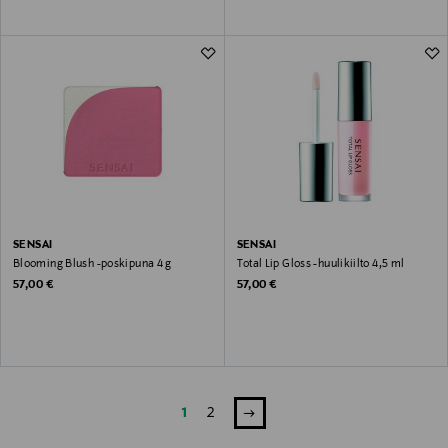
SENSAI
SENSAI
Blooming Blush -poskipuna 4 g
Total Lip Gloss -huulikiilto 4,5 ml
Original Price
Original Price
57,00 €
57,00 €
1
2