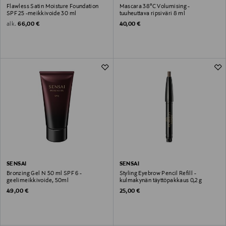
Flawless Satin Moisture Foundation
Mascara 38°C Volumising -
SPF 25 -meikkivoide 30 ml
tuuheuttava ripsiväri 8 ml
Original Price
Original Price
alk.
66,00 €
40,00 €
SENSAI
SENSAI
Bronzing Gel N 50 ml SPF 6 -
Styling Eyebrow Pencil Refill -
geelimeikkivoide, 50ml
kulmakynän täyttöpakkaus 0,2 g
Original Price
Original Price
49,00 €
25,00 €