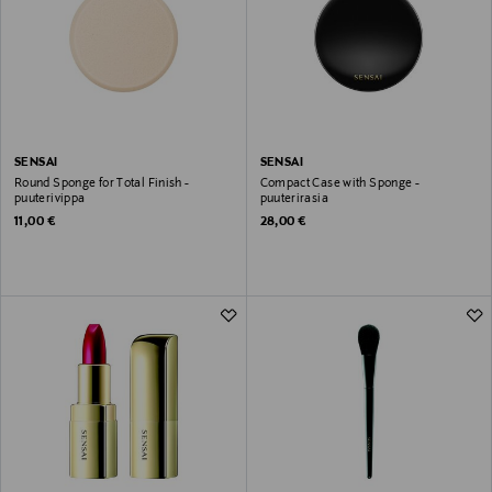
SENSAI
SENSAI
Round Sponge for Total Finish -
Compact Case with Sponge -
puuterivippa
puuterirasia
Original Price
Original Price
11,00 €
28,00 €