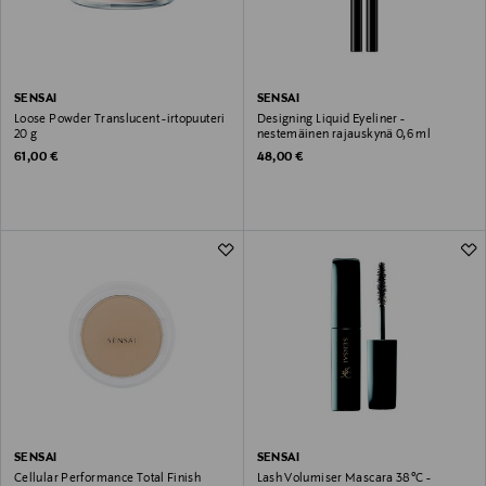
SENSAI
SENSAI
Loose Powder Translucent -irtopuuteri
Designing Liquid Eyeliner -
20 g
nestemäinen rajauskynä 0,6 ml
Original Price
Original Price
61,00 €
48,00 €
SENSAI
SENSAI
Cellular Performance Total Finish
Lash Volumiser Mascara 38°C -