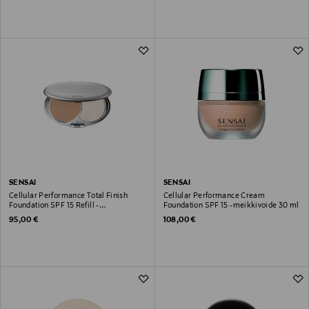
SENSAI
SENSAI
Cellular Performance Total Finish
Cellular Performance Cream
Foundation SPF 15 Refill -
Foundation SPF 15 -meikkivoide 30 ml
meikkivoidepuuteri täyttöpakkaus 11 g
Original Price
Original Price
95,00 €
108,00 €