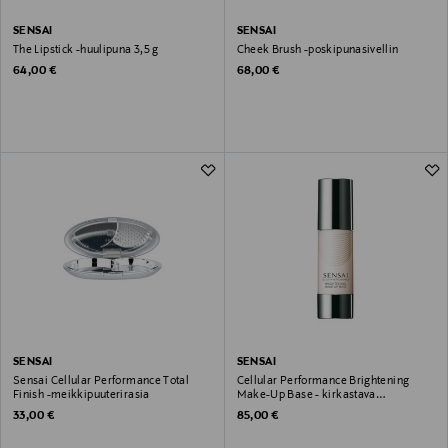
SENSAI
SENSAI
The Lipstick -huulipuna 3,5 g
Cheek Brush -poskipunasivellin
Original Price
Original Price
64,00 €
68,00 €
SENSAI
SENSAI
Sensai Cellular Performance Total
Cellular Performance Brightening
Finish -meikkipuuterirasia
Make-Up Base - kirkastava
meikinpohjustusvoide 30 ml
Original Price
Original Price
33,00 €
85,00 €