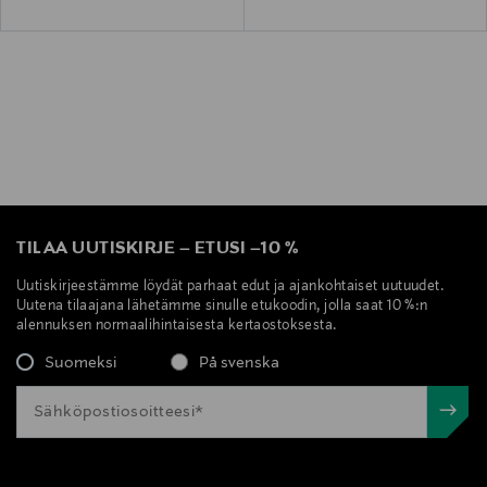
TILAA UUTISKIRJE
–
ETUSI
–
10 %
Uutiskirjeestämme löydät parhaat edut ja ajankohtaiset uutuudet.
Uutena tilaajana lähetämme sinulle etukoodin, jolla saat 10 %:n
alennuksen normaalihintaisesta kertaostoksesta.
Suomeksi
På svenska