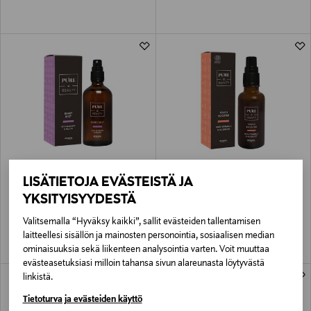
LISÄTIETOJA EVÄSTEISTÄ JA
PURE=BEAUTY
PURE=BEAUTY
Berry Mist With Blueberry & Willow -
Youth Booster with Vitamin C &
YKSITYISYYDESTÄ
kasvosuihke 100 ml
Roseroot -seerumi, 30ml
Original Price
Original Price
26,50 €
30,50 €
Valitsemalla “Hyväksy kaikki”, sallit evästeiden tallentamisen
laitteellesi sisällön ja mainosten personointia, sosiaalisen median
ominaisuuksia sekä liikenteen analysointia varten. Voit muuttaa
evästeasetuksiasi milloin tahansa sivun alareunasta löytyvästä
linkistä.
Tietoturva ja evästeiden käyttö