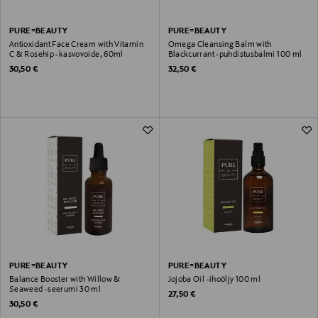
PURE=BEAUTY
PURE=BEAUTY
Antioxidant Face Cream with Vitamin
Omega Cleansing Balm with
C & Rosehip -kasvovoide, 60ml
Blackcurrant -puhdistusbalmi 100 ml
Original Price
Original Price
30,50 €
32,50 €
PURE=BEAUTY
PURE=BEAUTY
Balance Booster with Willow &
Jojoba Oil -ihoöljy 100 ml
Seaweed -seerumi 30 ml
Original Price
27,50 €
Original Price
30,50 €