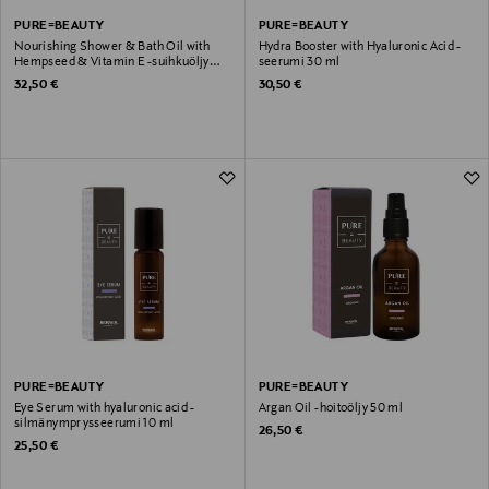
PURE=BEAUTY
PURE=BEAUTY
Nourishing Shower & Bath Oil with
Hydra Booster with Hyaluronic Acid -
Hempseed & Vitamin E -suihkuöljy
seerumi 30 ml
200 ml
Original Price
Original Price
32,50 €
30,50 €
PURE=BEAUTY
PURE=BEAUTY
Eye Serum with hyaluronic acid -
Argan Oil -hoitoöljy 50 ml
silmänymprysseerumi 10 ml
Original Price
26,50 €
Original Price
25,50 €