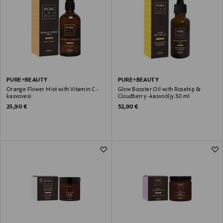
PURE=BEAUTY
PURE=BEAUTY
Orange Flower Mist with Vitamin C -
Glow Booster Oil with Rosehip &
kasvovesi
Cloudberry -kasvoöljy 30 ml
Original Price
Original Price
25,90 €
32,90 €