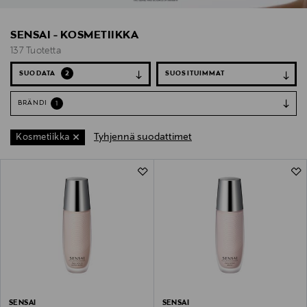
SENSAI - KOSMETIIKKA
137 Tuotetta
SUODATA
2
BRÄNDI
1
Tyhjennä suodattimet
Kosmetiikka
137 Tuotetta
SENSAI
SENSAI