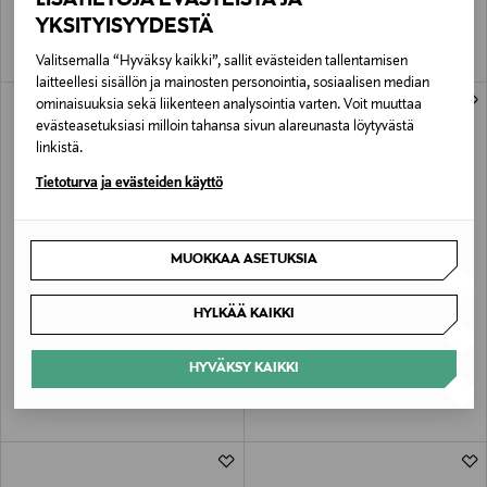
Original Price
Original Price
38,00 €
106,00 €
YKSITYISYYDESTÄ
Valitsemalla “Hyväksy kaikki”, sallit evästeiden tallentamisen
laitteellesi sisällön ja mainosten personointia, sosiaalisen median
ominaisuuksia sekä liikenteen analysointia varten. Voit muuttaa
evästeasetuksiasi milloin tahansa sivun alareunasta löytyvästä
linkistä.
Tietoturva ja evästeiden käyttö
MUOKKAA ASETUKSIA
SENSAI
SENSAI
HYLKÄÄ KAIKKI
Loose Powder Translucent -irtopuuteri
Absolute Silk Cream -voide 40 ml
20 g
Original Price
204,00 €
HYVÄKSY KAIKKI
Original Price
61,00 €