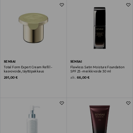
SENSAI
SENSAI
Total Form Expert Cream Refill -
Flawless Satin Moisture Foundation
kasvovoide, täyttöpakkaus
SPF 25 -meikkivoide 30 ml
Original Price
Original Price
alk.
291,00 €
66,00 €