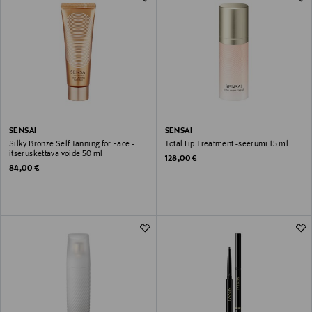
SENSAI
SENSAI
Silky Bronze Self Tanning for Face -
Total Lip Treatment -seerumi 15 ml
itseruskettava voide 50 ml
Original Price
128,00 €
Original Price
84,00 €