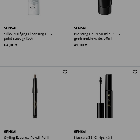
SENSAI
SENSAI
Silky Purifying Cleansing Oil -
Bronzing Gel N 50 ml SPF 6 -
puhdistusöljy 150 ml
geelimeikkivoide, 50ml
Original Price
Original Price
64,00 €
49,00 €
SENSAI
SENSAI
Styling Eyebrow Pencil Refill -
Mascara 38°C -ripsiväri