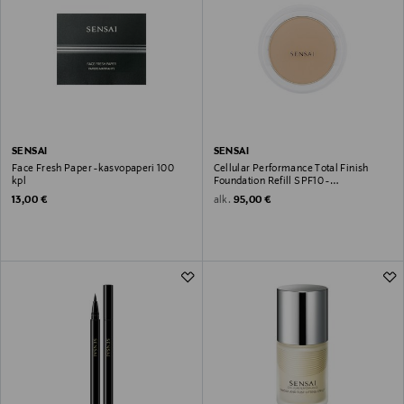
SENSAI
SENSAI
Face Fresh Paper -kasvopaperi 100
Cellular Performance Total Finish
kpl
Foundation Refill SPF10 -
meikkivoidepuuteri, täyttöpakkaus 11 g
Original Price
Original Price
alk.
13,00 €
95,00 €