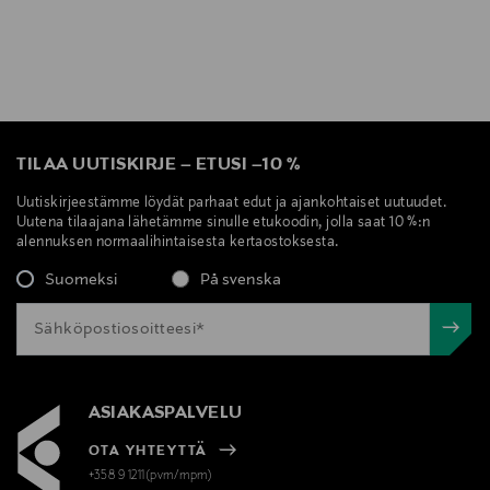
TILAA UUTISKIRJE
–
ETUSI
–
10 %
Uutiskirjeestämme löydät parhaat edut ja ajankohtaiset uutuudet.
Uutena tilaajana lähetämme sinulle etukoodin, jolla saat 10 %:n
alennuksen normaalihintaisesta kertaostoksesta.
Suomeksi
På svenska
ASIAKASPALVELU
OTA YHTEYTTÄ
+358 9 1211(pvm/mpm)