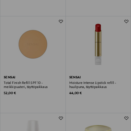
SENSAI
SENSAI
Total Finish Refill SPF 10 -
Moisture Intense Lipstick refill -
meikkipuuteri, täyttöpakkaus
huulipuna, täyttöpakkaus
Original Price
Original Price
52,00 €
44,00 €