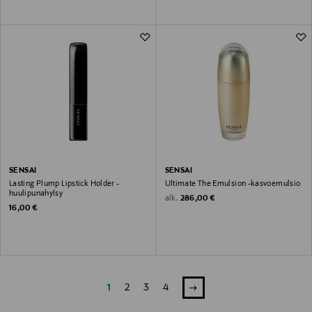
SENSAI
SENSAI
Lasting Plump Lipstick Holder -
Ultimate The Emulsion -kasvoemulsio
huulipunahylsy
Original Price
alk.
286,00 €
Original Price
16,00 €
1
2
3
4