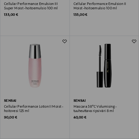
Cellular Performance Emulsion III
Cellular Performance Emulsion II
Super Moist -hoitoemulsio 100 ml
Moist -hoitoemulsio 100 ml
Original Price
Original Price
133,00 €
133,00 €
SENSAI
SENSAI
Cellular Performance Lotion II Moist -
Mascara 38°C Volumising -
hoitovesi 125 ml
tuuheuttava ripsiväri 8 ml
Original Price
Original Price
90,00 €
40,00 €