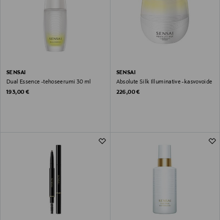
SENSAI
SENSAI
Dual Essence -tehoseerumi 30 ml
Absolute Silk Illuminative -kasvovoide
Original Price
Original Price
193,00 €
226,00 €