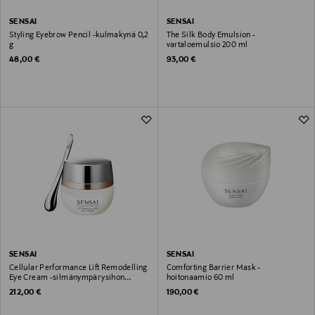
SENSAI
SENSAI
Styling Eyebrow Pencil -kulmakynä 0,2
The Silk Body Emulsion -
g
vartaloemulsio 200 ml
Original Price
Original Price
48,00 €
93,00 €
SENSAI
SENSAI
Cellular Performance Lift Remodelling
Comforting Barrier Mask -
Eye Cream -silmänympärysihon
hoitonaamio 60 ml
hoitovoide 15 ml
Original Price
Original Price
212,00 €
190,00 €