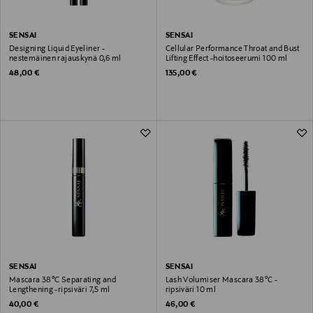
SENSAI
SENSAI
Designing Liquid Eyeliner -
Cellular Performance Throat and Bust
nestemäinen rajauskynä 0,6 ml
Lifting Effect -hoitoseerumi 100 ml
Original Price
Original Price
48,00 €
135,00 €
SENSAI
SENSAI
Mascara 38°C Separating and
Lash Volumiser Mascara 38°C -
Lengthening -ripsiväri 7,5 ml
ripsiväri 10 ml
Original Price
Original Price
40,00 €
46,00 €