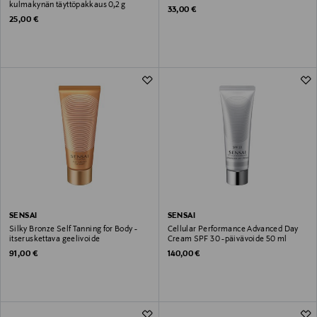
kulmakynän täyttöpakkaus 0,2 g
Original Price
33,00 €
Original Price
25,00 €
SENSAI
SENSAI
Silky Bronze Self Tanning for Body -
Cellular Performance Advanced Day
itseruskettava geelivoide
Cream SPF 30 -päivävoide 50 ml
Original Price
Original Price
91,00 €
140,00 €