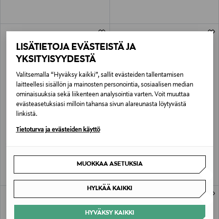
LISÄTIETOJA EVÄSTEISTÄ JA
YKSITYISYYDESTÄ
Valitsemalla “Hyväksy kaikki”, sallit evästeiden tallentamisen
laitteellesi sisällön ja mainosten personointia, sosiaalisen median
ominaisuuksia sekä liikenteen analysointia varten. Voit muuttaa
evästeasetuksiasi milloin tahansa sivun alareunasta löytyvästä
linkistä.
BVLGARI
BVLGARI
Tietoturva ja evästeiden käyttö
Aqva Eau de Toilette -tuoksu
Pour Homme EdT -tuoksu
Original Price
Original Price
alk.
123,00 €
86,00 €
MUOKKAA ASETUKSIA
HYLKÄÄ KAIKKI
HYVÄKSY KAIKKI