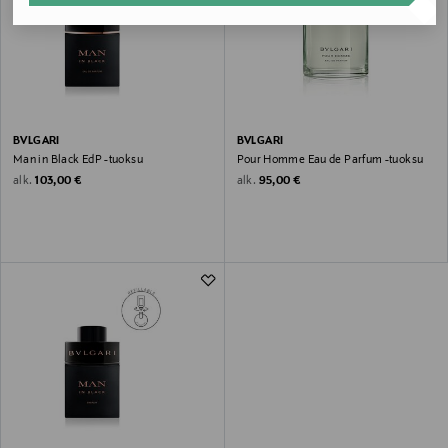
BVLGARI
BVLGARI
Man in Black EdP -tuoksu
Pour Homme Eau de Parfum -tuoksu
Original Price
Original Price
alk.
alk.
103,00 €
95,00 €