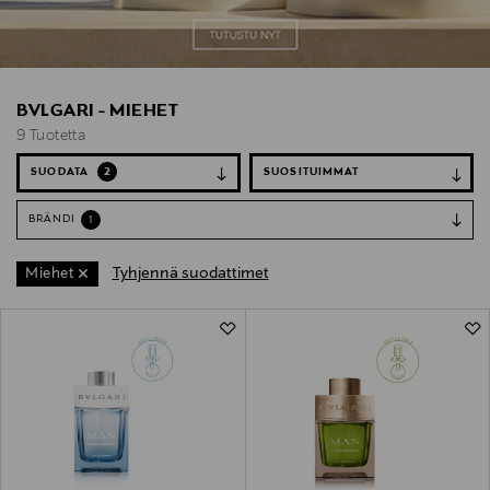
BVLGARI - MIEHET
9 Tuotetta
SUODATA
2
BRÄNDI
1
Tyhjennä suodattimet
Miehet
9 Tuotetta