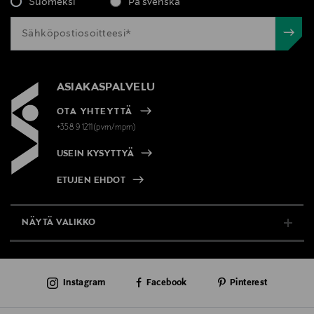
Suomeksi
På svenska
ASIAKASPALVELU
OTA YHTEYTTÄ
+358 9 1211(pvm/mpm)
USEIN KYSYTTYÄ
ETUJEN EHDOT
NÄYTÄ VALIKKO
TUKI & INFO
Instagram
Facebook
Pinterest
AJANKOHTAISTA