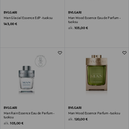
BVLGARI
BVLGARI
Man Glacial Essence EdP -tuoksu
Man Wood Essence Eau de Parfum -
tuoksu
Original Price
143,00 €
Original Price
alk.
103,00 €
BVLGARI
BVLGARI
Man Rain Essence Eau de Parfum -
Man Wood Essence Parfum -tuoksu
tuoksu
Original Price
alk.
120,00 €
Original Price
alk.
103,00 €