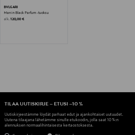
BVLGARI
Man in Black Parfum -tuoksu
Original Price
alk.
120,00 €
TILAA UUTISKIRJE
–
ETUSI
–
10 %
Uutiskirjeestämme löydät parhaat edut ja ajankohtaiset uutuudet.
Uutena tilaajana lähetämme sinulle etukoodin, jolla saat 10 %:n
alennuksen normaalihintaisesta kertaostoksesta.