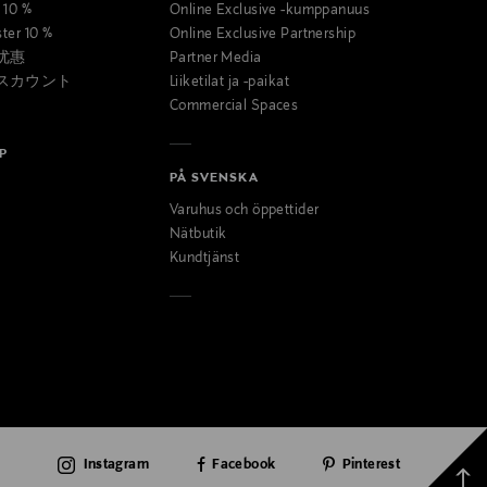
t 10 %
Online Exclusive -kumppanuus
ster 10 %
Online Exclusive Partnership
优惠
Partner Media
スカウント
Liiketilat ja -paikat
Commercial Spaces
P
PÅ SVENSKA
Varuhus och öppettider
Nätbutik
Kundtjänst
Instagram
Facebook
Pinterest
Takai