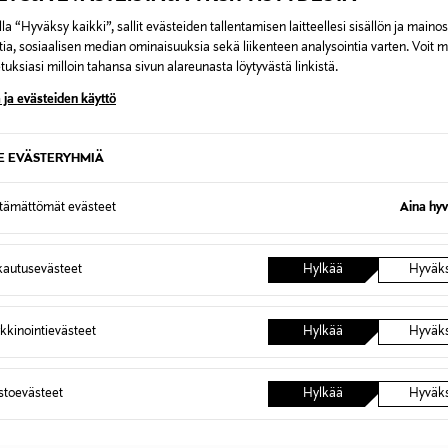
la “Hyväksy kaikki”, sallit evästeiden tallentamisen laitteellesi sisällön ja maino
tia, sosiaalisen median ominaisuuksia sekä liikenteen analysointia varten. Voit 
uksiasi milloin tahansa sivun alareunasta löytyvästä linkistä.
 ja evästeiden käyttö
E
LANCÔME
SE EVÄSTERYHMIÄ
he Moon -tuoksukynttilä 220 g
Le Parfum -tuoksukynttilä 220 g
rice
Original Price
90,00 €
ttämättömät evästeet
Aina hyv
autusevästeet
Hylkää
Hyväk
kkinointievästeet
Hylkää
Hyväk
astoevästeet
Hylkää
Hyväk