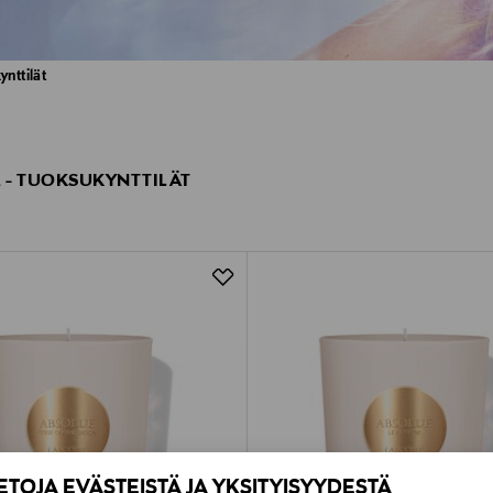
nttilät
- TUOKSUKYNTTILÄT
IETOJA EVÄSTEISTÄ JA YKSITYISYYDESTÄ