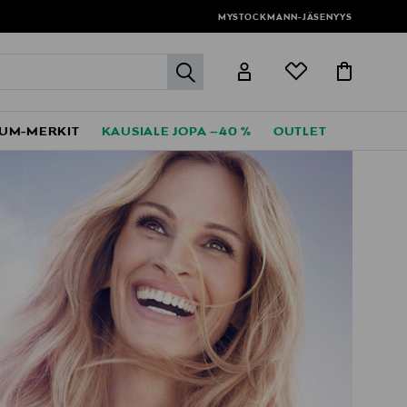
MYSTOCKMANN-JÄSENYYS
label.header.go
UM-MERKIT
KAUSIALE JOPA –40 %
OUTLET