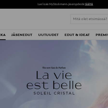
Lue lisää MyStockmann-jäsenyydestä
täältä
KKA
JÄSENEDUT
UUTUUDET
EDUT & IDEAT
PREMI