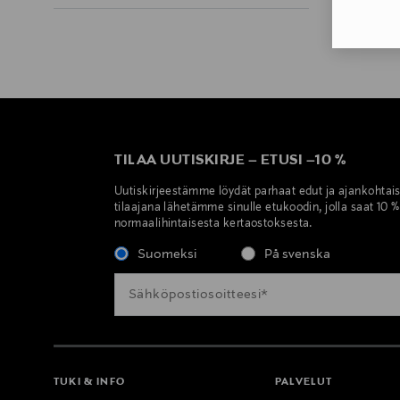
TILAA UUTISKIRJE
–
ETUSI
–
10 %
Uutiskirjeestämme löydät parhaat edut ja ajankohtai
tilaajana lähetämme sinulle etukoodin, jolla saat 10 
normaalihintaisesta kertaostoksesta.
Suomeksi
På svenska
TUKI & INFO
PALVELUT