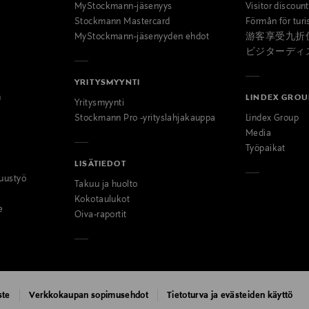
MyStockmann-jäsenyys
Visitor discoun
Stockmann Mastercard
Förmån för turi
MyStockmann-jäsenyyden ehdot
游客享受九折
ビジターディ
YRITYSMYYNTI
n
LINDEX GROU
Yritysmyynti
Stockmann Pro -yrityslahjakauppa
Lindex Group
Media
Työpaikat
LISÄTIEDOT
uustyö
Takuu ja huolto
Kokotaulukot
e
Oiva-raportit
ste
Verkkokaupan sopimusehdot
Tietoturva ja evästeiden käyttö