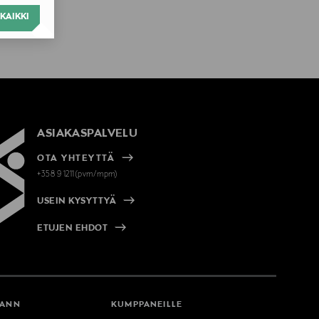
KAIKKI
ASIAKASPALVELU
OTA YHTEYTTÄ
+358 9 1211(pvm/mpm)
USEIN KYSYTTYÄ
ETUJEN EHDOT
MANN
KUMPPANEILLE