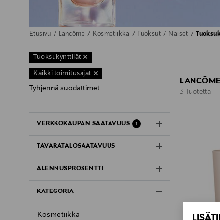
Etusivu
Lancôme
Kosmetiikka
Tuoksut
Naiset
Tuoksuky
Tuoksukynttilät
Kaikki toimitusajat
LANCÔME 
Tyhjennä suodattimet
3 Tuotetta
3 Tuotetta
VERKKOKAUPAN SAATAVUUS
1
TAVARATALOSAATAVUUS
ALENNUSPROSENTTI
KATEGORIA
Kosmetiikka
LISÄT