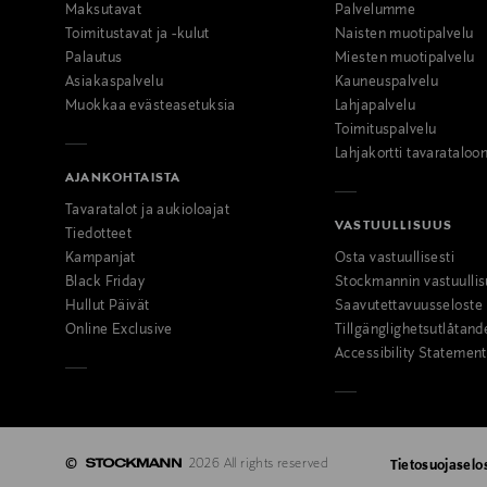
Maksutavat
Palvelumme
Toimitustavat ja -kulut
Naisten muotipalvelu
Palautus
Miesten muotipalvelu
Asiakaspalvelu
Kauneuspalvelu
Muokkaa evästeasetuksia
Lahjapalvelu
Toimituspalvelu
Lahjakortti tavarataloo
AJANKOHTAISTA
Tavaratalot ja aukioloajat
VASTUULLISUUS
Tiedotteet
Kampanjat
Osta vastuullisesti
Black Friday
Stockmannin vastuullis
Hullut Päivät
Saavutettavuusseloste
Online Exclusive
Tillgänglighetsutlåtand
Accessibility Statement
©
2026 All rights reserved
Tietosuojaselo