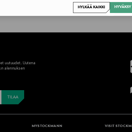
HYVÄKSY 
HYLKÄÄ KAIKKI
set uutuudet. Uutena
%:n alennuksen
MYSTOCKMANN
VISIT STOCK