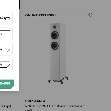
ONLINE EXCLUSIVE
äksytty
sy
sy
sy
KAIKKI
POLK AUDIO
ta (kpl)
Polk Audio R600 lattiakaiutin, valkoinen
(kpl)