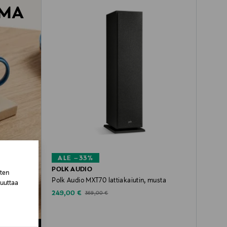
EMA
ALE –33%
POLK AUDIO
sten
Polk Audio MXT70 lattiakaiutin, musta
muuttaa
Discounted Price
Original Price
249,00 €
369,00 €