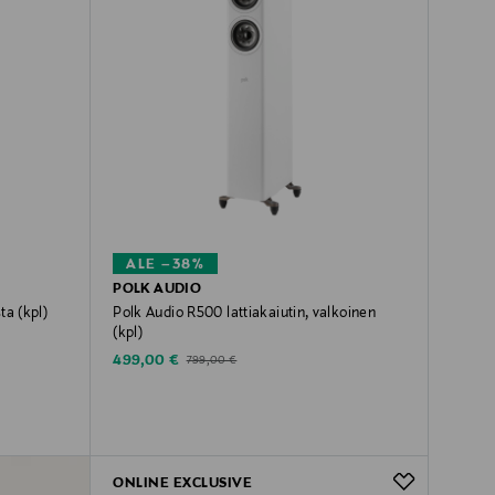
ALE –38%
POLK AUDIO
ta (kpl)
Polk Audio R500 lattiakaiutin, valkoinen
(kpl)
Discounted Price
Original Price
499,00 €
799,00 €
ONLINE EXCLUSIVE