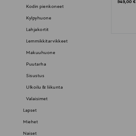
Original P
949,00 €
Kodin pienkoneet
Kylpyhuone
Lahjakortit
Lemmikkitarvikkeet
Makuuhuone
Puutarha
Sisustus
Ulkoilu & liikunta
Valaisimet
Lapset
Miehet
Naiset