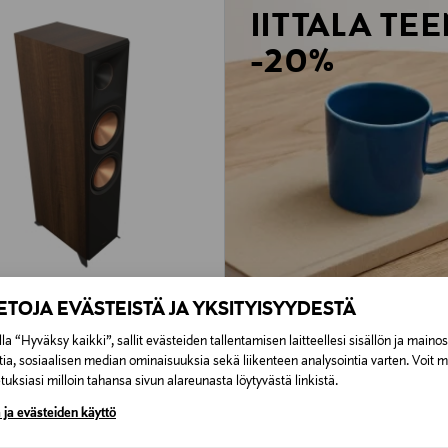
IITTALA TE
-20%
IETOJA EVÄSTEISTÄ JA YKSITYISYYDESTÄ
la “Hyväksy kaikki”, sallit evästeiden tallentamisen laitteellesi sisällön ja maino
II Lattiakaiutin Pähkinäpuu
tia, sosiaalisen median ominaisuuksia sekä liikenteen analysointia varten. Voit 
rice
uksiasi milloin tahansa sivun alareunasta löytyvästä linkistä.
 ja evästeiden käyttö