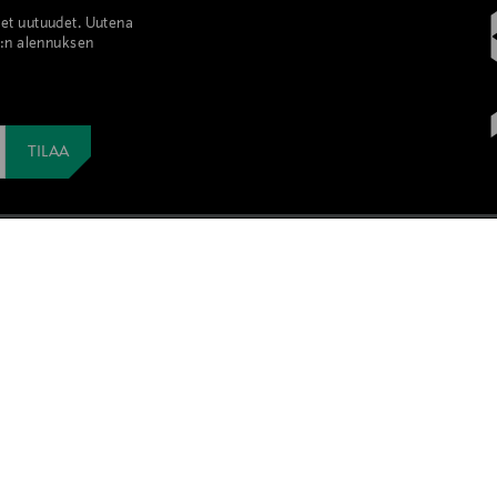
set uutuudet. Uutena
%:n alennuksen
MYSTOCKMANN
VISIT STOCK
MyStockmann-jäsenyys
Visitor discoun
Stockmann Mastercard
Förmån för turi
MyStockmann-jäsenyyden ehdot
游客享受九折
ビジターディ
YRITYSMYYNTI
n
LINDEX GROU
Yritysmyynti
Stockmann Pro -yrityslahjakauppa
Lindex Group