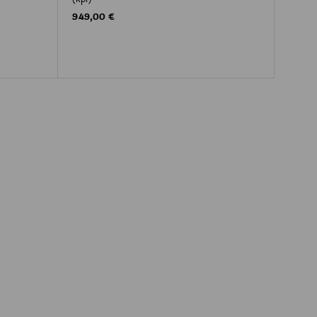
Original Price
949,00 €