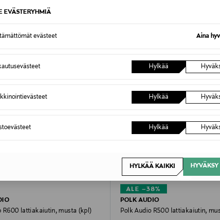
HYÖDYNNÄ ETUSI
SE EVÄSTERYHMIÄ
EXCLUSIVE
ONLINE EXCLUSIVE
ttämättömät evästeet
Aina hyv
autusevästeet
Hylkää
Hyväk
kkinointievästeet
Hylkää
Hyväk
astoevästeet
Hylkää
Hyväk
HYVÄKSY 
HYLKÄÄ KAIKKI
ALE –38%
DIO
POLK AUDIO
 R600 lattiakaiutin, musta (kpl)
Polk Audio R500 lattiakaiutin, mus