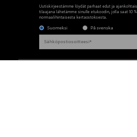
Uutiskirjeestämme löydät parhaat edut ja ajankohtai
tilaajana lähetämme sinulle etukoodin, jolla saat 10 
normaalihintaisesta kertaostoksesta.
Suomeksi
På svenska
TUKI & INFO
PALVELUT
Maksutavat
Palvelumme
Toimitustavat ja -kulut
Naisten muotipalvelu
Palautus
Miesten muotipalvelu
Asiakaspalvelu
Kauneuspalvelu
Muokkaa evästeasetuksia
Lahjapalvelu
Toimituspalvelu
Lahjakortti tavarataloo
AJANKOHTAISTA