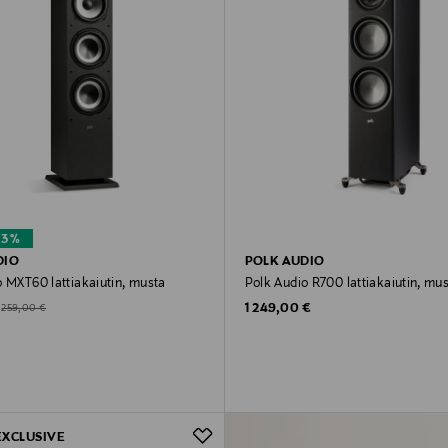
23%
DIO
POLK AUDIO
o MXT60 lattiakaiutin, musta
Polk Audio R700 lattiakaiutin, mus
Original Price
d Price
Original Price
1 249,00 €
259,00 €
EXCLUSIVE