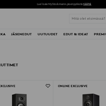
Lue lisää MyStockmann-jäsenyydestä
täältä
KKA
JÄSENEDUT
UUTUUDET
EDUT & IDEAT
PREMI
IUTTIMET
EXCLUSIVE
ONLINE EXCLUSIVE