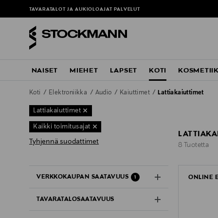
TAVARATALOT JA AUKIOLOAJAT
PALVELUT
NAISET
MIEHET
LAPSET
KOTI
KOSMETII
Koti
Elektroniikka
Audio
Kaiuttimet
Lattiakaiuttimet
Lattiakaiuttimet
Kaikki toimitusajat
LATTIAKA
Tyhjennä suodattimet
8 Tuotetta
8 Tuotetta
VERKKOKAUPAN SAATAVUUS
ONLINE 
1
TAVARATALOSAATAVUUS