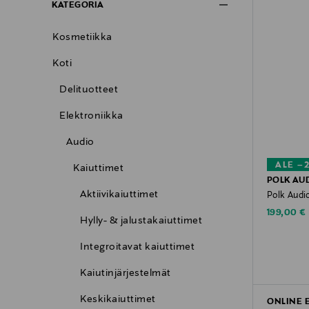
KATEGORIA
Kosmetiikka
Koti
Delituotteet
Elektroniikka
Audio
ALE –
Kaiuttimet
POLK AU
Aktiivikaiuttimet
Polk Audi
Discounte
199,00 €
Hylly- & jalustakaiuttimet
Integroitavat kaiuttimet
Kaiutinjärjestelmät
Keskikaiuttimet
ONLINE 