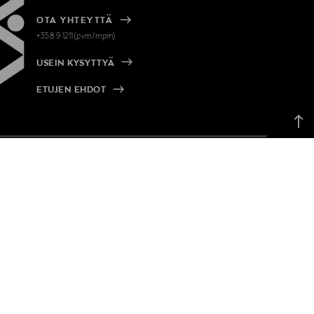
OTA YHTEYTTÄ
+358 9 1211(pvm/mpm)
USEIN KYSYTTYÄ
ETUJEN EHDOT
Takai
ylös
MANN
KUMPPANEILLE
t 10 %
Online Exclusive -kumppanuus
ster 10 %
Online Exclusive Partnership
优惠
Partner Media
スカウント
Liiketilat ja -paikat
Commercial Spaces
P
PÅ SVENSKA