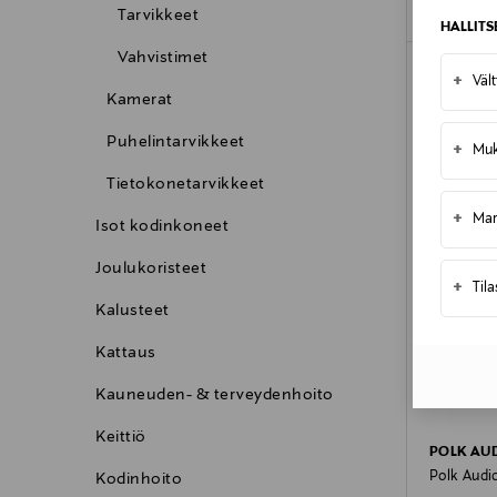
Tarvikkeet
HALLIT
Vahvistimet
ONLINE 
+
Väl
Kamerat
Puhelintarvikkeet
+
Muk
Tietokonetarvikkeet
+
Mar
Isot kodinkoneet
Joulukoristeet
+
Til
Kalusteet
Kattaus
Kauneuden- & terveydenhoito
Keittiö
POLK AU
Polk Audio
Kodinhoito