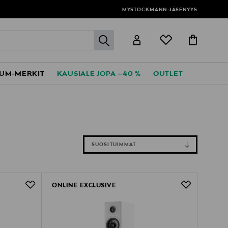
MYSTOCKMANN-JÄSENYYS
label.header.go
UM-MERKIT
KAUSIALE JOPA –40 %
OUTLET
SUOSITUIMMAT
ONLINE EXCLUSIVE