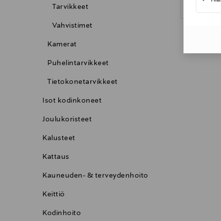
Tarvikkeet
Vahvistimet
Kamerat
Puhelintarvikkeet
Tietokonetarvikkeet
Isot kodinkoneet
Joulukoristeet
Kalusteet
Kattaus
Kauneuden- & terveydenhoito
Keittiö
Kodinhoito