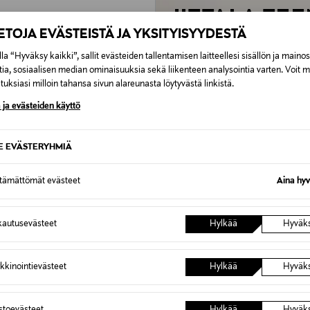
IITTALA TE
IETOJA EVÄSTEISTÄ JA YKSITYISYYDESTÄ
-20%
la “Hyväksy kaikki”, sallit evästeiden tallentamisen laitteellesi sisällön ja maino
tia, sosiaalisen median ominaisuuksia sekä liikenteen analysointia varten. Voit 
uksiasi milloin tahansa sivun alareunasta löytyvästä linkistä.
 ja evästeiden käyttö
SE EVÄSTERYHMIÄ
ttämättömät evästeet
Aina hyv
autusevästeet
Hylkää
Hyväk
-S517 Dolby Atmos soundbar
rice
kkinointievästeet
Hylkää
Hyväk
astoevästeet
Hylkää
Hyväk