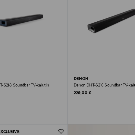
DENON
-S218 Soundbar TV-kaiutin
Denon DHT-S216 Soundbar TV-kaiu
rice
Original Price
229,00 €
EXCLUSIVE