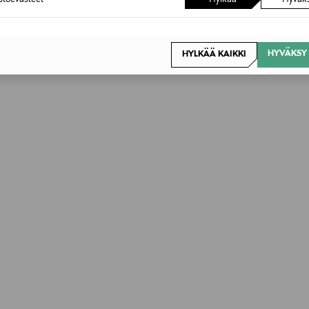
HYÖDYNNÄ ETUSI
HYVÄKSY 
HYLKÄÄ KAIKKI