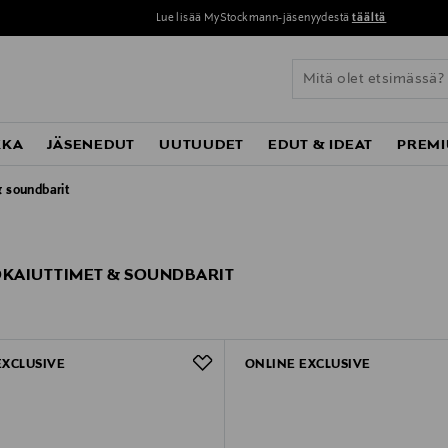
Lue lisää MyStockmann-jäsenyydestä
täältä
KKA
JÄSENEDUT
UUTUUDET
EDUT & IDEAT
PREMI
& soundbarit
OKAIUTTIMET & SOUNDBARIT
EXCLUSIVE
ONLINE EXCLUSIVE