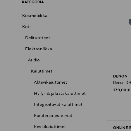
KATEGORIA
Kosmetiikka
Koti
Delituotteet
Elektroniikka
Audio
Kaiuttimet
DENON
Aktiivikaiuttimet
Denon DHT
Original P
279,00 €
Hylly- & jalustakaiuttimet
Integroitavat kaiuttimet
Kaiutinjärjestelmät
Keskikaiuttimet
ONLINE 