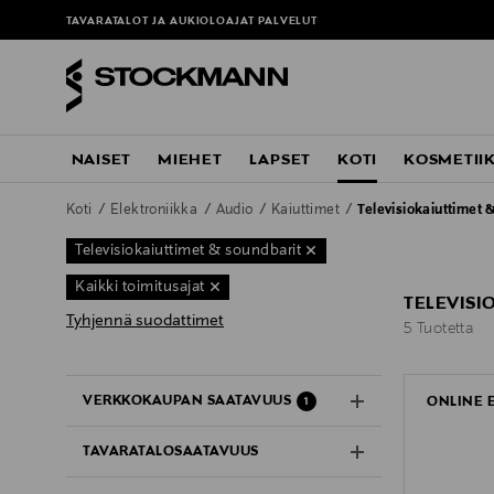
TAVARATALOT JA AUKIOLOAJAT
PALVELUT
NAISET
MIEHET
LAPSET
KOTI
KOSMETII
Koti
Elektroniikka
Audio
Kaiuttimet
Televisiokaiuttimet 
Televisiokaiuttimet & soundbarit
Kaikki toimitusajat
TELEVISI
Tyhjennä suodattimet
5 Tuotetta
5 Tuotetta
VERKKOKAUPAN SAATAVUUS
ONLINE 
1
TAVARATALOSAATAVUUS