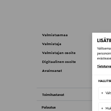
Valmistusmaa
LISÄT
Valmistaja
Valitsemal
Valmistajan osoite
personoin
evästeaset
Digitaalinen osoite
Tietoturva
Avainsanat
HALLIT
+
Väl
Toimitustavat
Nouto tavaratalosta
Palautus
+
Muk