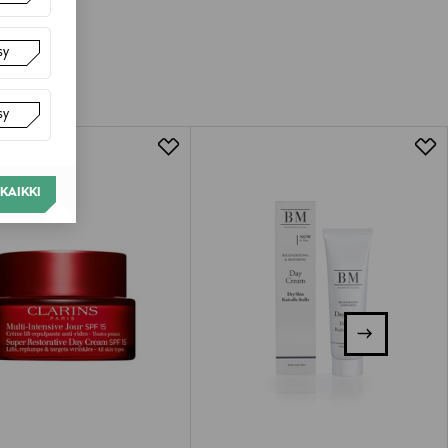
luessa tuotteen vastaanottamisesta.
van tuotteen sinetin tulee olla ehjä.
sy
tuotteen koosta riippuen
sy
lla valittuun osoitteeseen.
KAIKKI