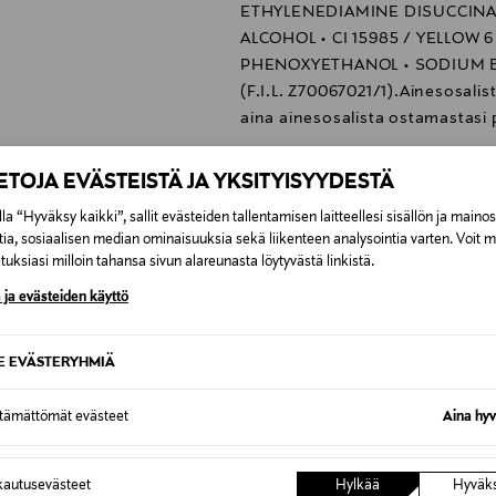
ETHYLENEDIAMINE DISUCCINA
ALCOHOL • CI 15985 / YELLOW 6 
PHENOXYETHANOL • SODIUM B
(F.I.L. Z70067021/1).Ainesosalis
aina ainesosalista ostamastasi
Saksa
IETOJA EVÄSTEISTÄ JA YKSITYISYYDESTÄ
Loreal Finland Oy
la “Hyväksy kaikki”, sallit evästeiden tallentamisen laitteellesi sisällön ja maino
Keilaranta 13 A, 02150, Espoo, F
tia, sosiaalisen median ominaisuuksia sekä liikenteen analysointia varten. Voit 
uksiasi milloin tahansa sivun alareunasta löytyvästä linkistä.
neuvonta@loreal.com
 ja evästeiden käyttö
L'Oréal Paris, loreal, päivävoide
SE EVÄSTERYHMIÄ
ttämättömät evästeet
Aina hyv
0,00 €
autusevästeet
Hylkää
Hyväk