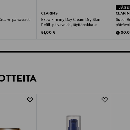
JÄSE
CLARINS
CLARIN
Cream -päivävoide
Extra-Firming Day Cream Dry Skin
Super R
Refill -päivävoide, täyttöpakkaus
päivävo
Original Price
Disco
81,00 €
90,0
OTTEITA