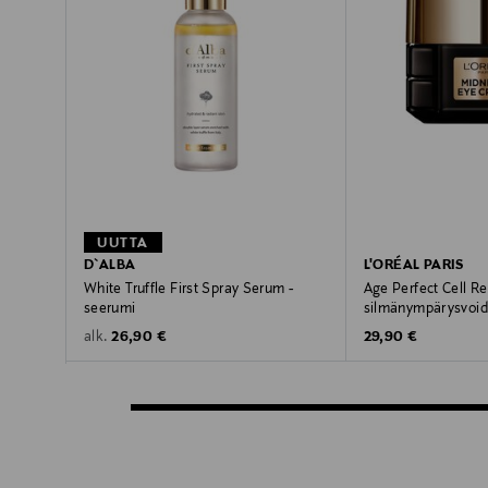
UUTTA
D`ALBA
L'ORÉAL PARIS
White Truffle First Spray Serum -
Age Perfect Cell R
seerumi
silmänympärysvoi
Original Price
Original Price
26,90 €
29,90 €
alk.