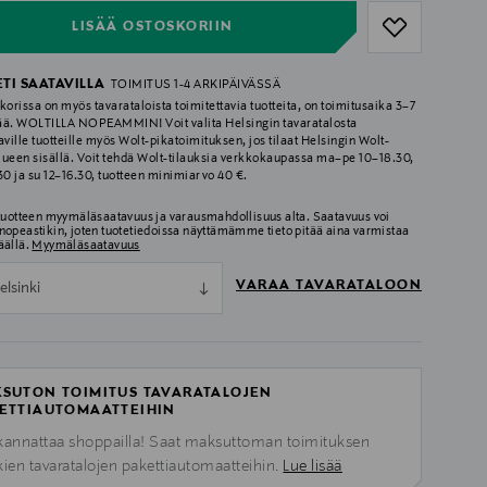
LISÄÄ OSTOSKORIIN
ETI SAATAVILLA
TOIMITUS 1-4 ARKIPÄIVÄSSÄ
korissa on myös tavarataloista toimitettavia tuotteita, on toimitusaika 3–7
ää. WOLTILLA NOPEAMMIN! Voit valita Helsingin tavaratalosta
aville tuotteille myös Wolt-pikatoimituksen, jos tilaat Helsingin Wolt-
lueen sisällä. Voit tehdä Wolt-tilauksia verkkokaupassa ma–pe 10–18.30,
.30 ja su 12–16.30, tuotteen minimiarvo 40 €.
 tuotteen myymäläsaatavuus ja varausmahdollisuus alta. Saatavuus voi
nopeastikin, joten tuotetiedoissa näyttämämme tieto pitää aina varmistaa
äällä.
Myymäläsaatavuus
VARAA TAVARATALOON
elsinki
SUTON TOIMITUS TAVARATALOJEN
ETTIAUTOMAATTEIHIN
kannattaa shoppailla! Saat maksuttoman toimituksen
kien tavaratalojen pakettiautomaatteihin.
Lue lisää