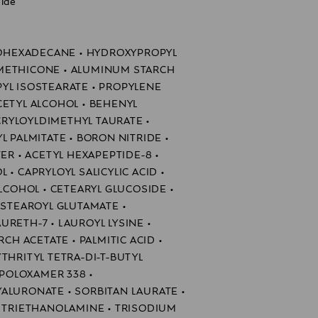
oide
ISOHEXADECANE • HYDROXYPROPYL
METHICONE • ALUMINUM STARCH
YL ISOSTEARATE • PROPYLENE
CETYL ALCOHOL • BEHENYL
RYLOYLDIMETHYL TAURATE •
L PALMITATE • BORON NITRIDE •
TER • ACETYL HEXAPEPTIDE-8 •
 • CAPRYLOYL SALICYLIC ACID •
ALCOHOL • CETEARYL GLUCOSIDE •
 STEAROYL GLUTAMATE •
RETH-7 • LAUROYL LYSINE •
RCH ACETATE • PALMITIC ACID •
THRITYL TETRA-DI-T-BUTYL
POLOXAMER 338 •
ALURONATE • SORBITAN LAURATE •
• TRIETHANOLAMINE • TRISODIUM