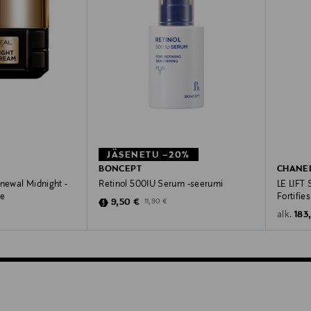
JÄSENETU –20%
BONCEPT
CHANE
enewal Midnight -
Retinol 500IU Serum -seerumi
LE LIFT
de
Fortifies
Discounted Price
Original Price
9,50 €
11,90 €
Orig
183
alk.