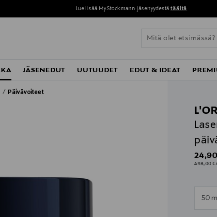
Lue lisää MyStockmann-jäsenyydestä
täältä
KKA
JÄSENEDUT
UUTUUDET
EDUT & IDEAT
PREMI
t
Päivävoiteet
L'O
Lase
päiv
Origin
24,90
498,00 €/
n
50 m
n