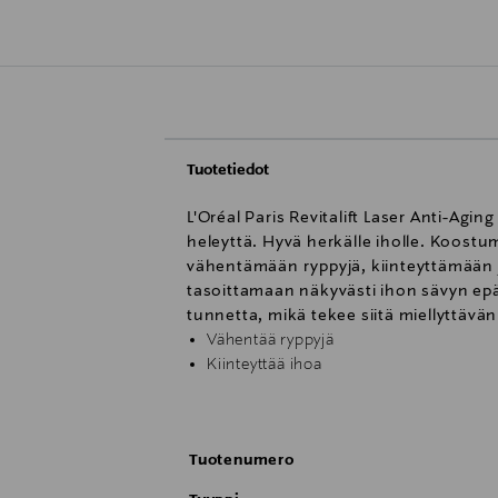
Tuotetiedot
L'Oréal Paris Revitalift Laser Anti-Agi
heleyttä. Hyvä herkälle iholle. Koostum
vähentämään ryppyjä, kiinteyttämään
tasoittamaan näkyvästi ihon sävyn ep
tunnetta, mikä tekee siitä miellyttävän
Vähentää ryppyjä
Kiinteyttää ihoa
Antaa iholle heleyttä
Sisältää Argireline-peptidiä, hyaluron
Tekee ihon sävystä tasaisemman
Tuotenumero
Hyvä herkälle iholle
Sisältää A-vitamiinia. Arvioi päiväsaant