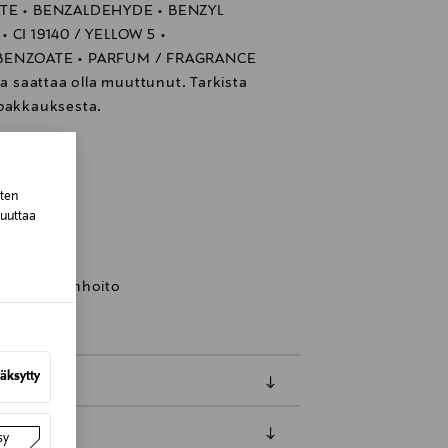
TE • BENZALDEHYDE • BENZYL
• CI 19140 / YELLOW 5 •
ENZOATE • PARFUM / FRAGRANCE
ta saattaa olla muuttunut. Tarkista
 pakkauksesta.
sten
inland
muuttaa
, voide, ihonhoito
äksytty
sy