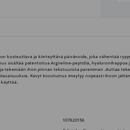
ng on kosteuttava ja kiinteyttävä päivävoide, joka vähentää rypp
us sisältää patentoitua Argireline-peptidiä, hyaluronihappoa j
 ja tekemään ihon pinnan tekstuurista paremman .Auttaa te
ätasaisuuksia. Kevyt koostumus imeytyy nopeasti ihoon jättäm
 käyttää.
ihappoa & C-vitamiinia*
107820136
isi ennen käyttöä.