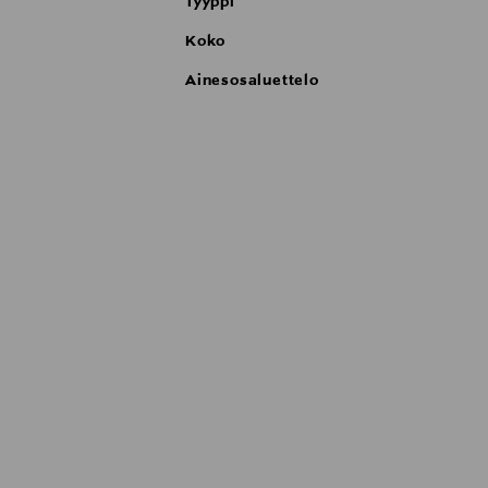
Tyyppi
*C-vitamiini = C-vitamiinin johdannainen
Koko
Ainesosaluettelo