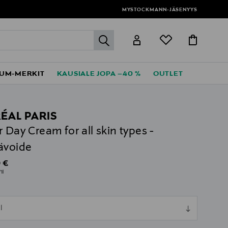
MYSTOCKMANN-JÄSENYYS
label.header.go
UM-MERKIT
KAUSIALE JOPA –40 %
OUTLET
RÉAL PARIS
r Day Cream for all skin types -
ävoide
al Price
 €
1l
ull
l
ull