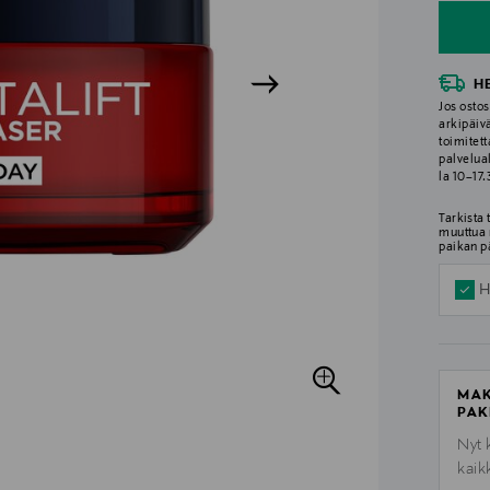
H
Jos ostos
arkipäiv
toimitett
palvelua
la 10–17
Tarkista
muuttua 
paikan p
H
MAK
PAK
Nyt 
kaik