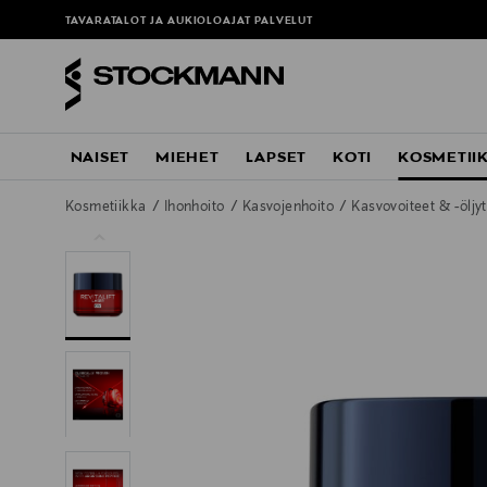
TAVARATALOT JA AUKIOLOAJAT
PALVELUT
NAISET
MIEHET
LAPSET
KOTI
KOSMETII
Kosmetiikka
Ihonhoito
Kasvojenhoito
Kasvovoiteet & -öljy