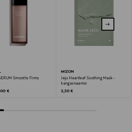
L
MIZON
 SERUM Smooths Firms
Jeju Heartleaf Soothing Mask -
kangasnaamio
inal Price
Original Price
,00 €
2,50 €