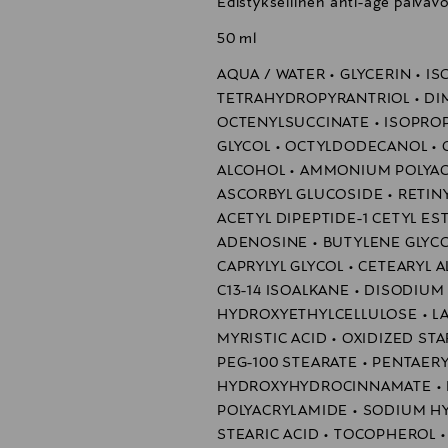
Edistyksellinen anti-age päiväv
50 ml
AQUA / WATER • GLYCERIN • 
TETRAHYDROPYRANTRIOL • DI
OCTENYLSUCCINATE • ISOPROP
GLYCOL • OCTYLDODECANOL • 
ALCOHOL • AMMONIUM POLYAC
ASCORBYL GLUCOSIDE • RETINY
ACETYL DIPEPTIDE-1 CETYL ES
ADENOSINE • BUTYLENE GLYCOL
CAPRYLYL GLYCOL • CETEARYL 
C13-14 ISOALKANE • DISODIUM
HYDROXYETHYLCELLULOSE • LAU
MYRISTIC ACID • OXIDIZED STA
PEG-100 STEARATE • PENTAERY
HYDROXYHYDROCINNAMATE • 
POLYACRYLAMIDE • SODIUM HY
STEARIC ACID • TOCOPHEROL 