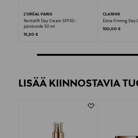
L'ORÉAL PARIS
CLARINS
Revitalift Day Cream SPF30 -
Extra-Firming Day 
päivävoide 50 ml
Original Price
100,00 €
Original Price
13,90 €
LISÄÄ KIINNOSTAVIA TU