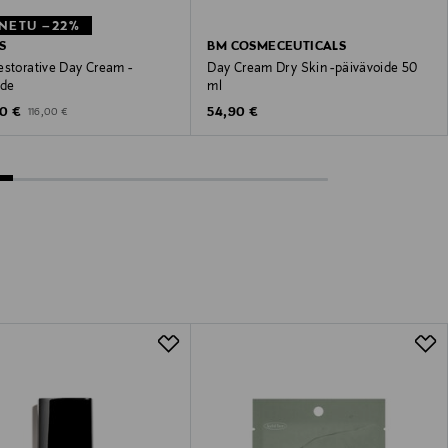
NETU –22%
S
BM COSMECEUTICALS
estorative Day Cream -
Day Cream Dry Skin -päivävoide 50
ide
ml
unted Price
Original Price
Original Price
0 €
54,90 €
116,00 €