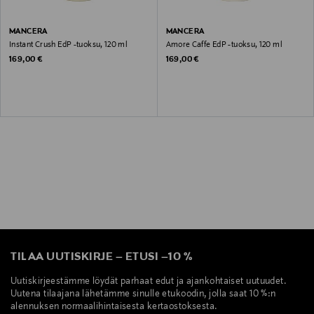
MANCERA
MANCERA
Instant Crush EdP -tuoksu, 120 ml
Amore Caffe EdP -tuoksu, 120 ml
Original Price
Original Price
169,00 €
169,00 €
TILAA UUTISKIRJE
–
ETUSI
–
10 %
Uutiskirjeestämme löydät parhaat edut ja ajankohtaiset uutuudet.
Uutena tilaajana lähetämme sinulle etukoodin, jolla saat 10 %:n
alennuksen normaalihintaisesta kertaostoksesta.