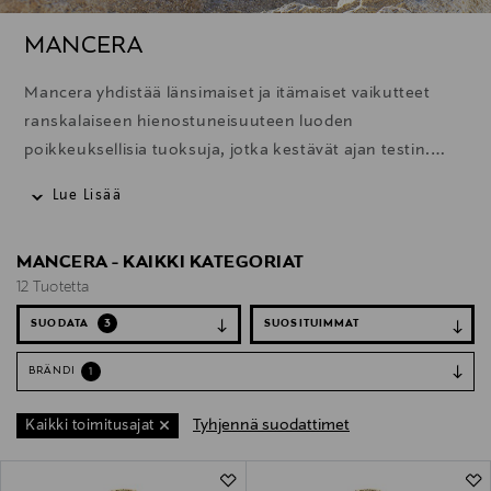
MANCERA
Mancera yhdistää länsimaiset ja itämaiset vaikutteet
ranskalaiseen hienostuneisuuteen luoden
poikkeuksellisia tuoksuja, jotka kestävät ajan testin.
Isän ja tyttären ainutlaatuisessa yhteistyössä Mancera
Lue Lisää
luo visuaalisen ja hajuaistillisen tanssin, joka vie sinut
matkalle syrjäisille maille, joissa myytit syntyvät ja
MANCERA - KAIKKI KATEGORIAT
tulevaisuus hahmottuu.
12 Tuotetta
SUODATA
3
BRÄNDI
1
Tyhjennä suodattimet
Kaikki toimitusajat
12 Tuotetta