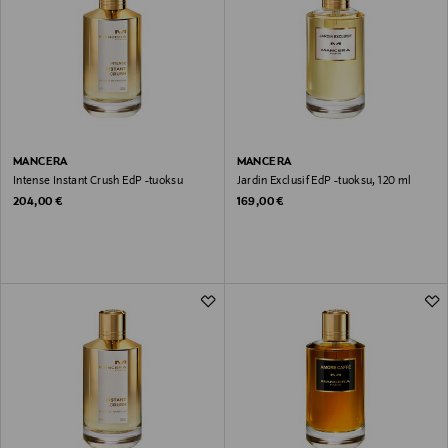
MANCERA
MANCERA
Intense Instant Crush EdP -tuoksu
Jardin Exclusif EdP -tuoksu, 120 ml
Original Price
Original Price
204,00 €
169,00 €