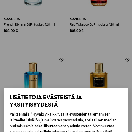
MANCERA
MANCERA
French Riviera EdP -tuoksu 120 ml
Red Tobacco EdP -tuoksu, 120 ml
Original Price
Original Price
169,00 €
186,00 €
LISÄTIETOJA EVÄSTEISTÄ JA
YKSITYISYYDESTÄ
Valitsemalla “Hyväksy kaikki”, sallit evästeiden tallentamisen
MANCERA
MANCERA
laitteellesi sisällön ja mainosten personointia, sosiaalisen median
Aoud Lemon Mint EdP -tuoksu 120 ml
Ombre Tonka Eau De Parfum -tuoksu
ominaisuuksia sekä liikenteen analysointia varten. Voit muuttaa
Original Price
Original Price
169,00 €
169,00 €