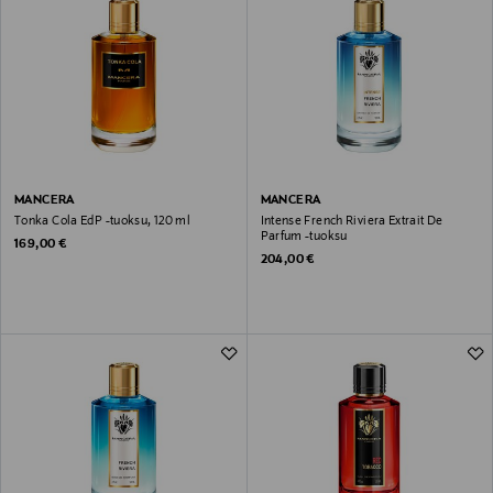
MANCERA
MANCERA
Tonka Cola EdP -tuoksu, 120 ml
Intense French Riviera Extrait De
Parfum -tuoksu
Original Price
169,00 €
Original Price
204,00 €