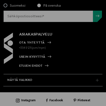
Suomeksi
På svenska
ASIAKASPALVELU
OTA YHTEYTTÄ
+358 9 1211(pvm/mpm)
USEIN KYSYTTYÄ
ETUJEN EHDOT
NÄYTÄ VALIKKO
TUKI & INFO
Instagram
Facebook
Pinterest
AJANKOHTAISTA