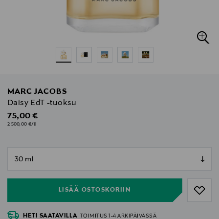
MARC JACOBS
Daisy EdT -tuoksu
Original Price
75,00 €
2 500,00 €/1l
null
null
LISÄÄ OSTOSKORIIN
HETI SAATAVILLA
TOIMITUS 1-4 ARKIPÄIVÄSSÄ