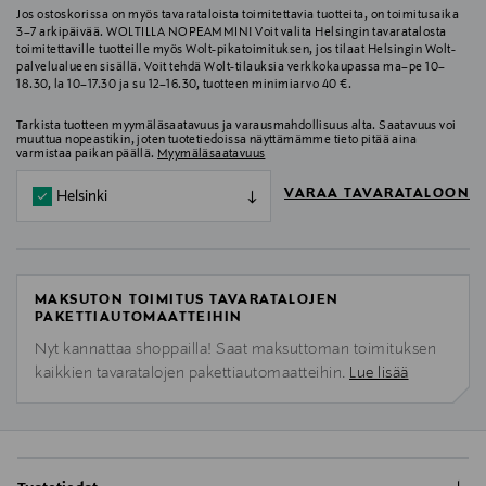
Jos ostoskorissa on myös tavarataloista toimitettavia tuotteita, on toimitusaika
3–7 arkipäivää. WOLTILLA NOPEAMMIN! Voit valita Helsingin tavaratalosta
toimitettaville tuotteille myös Wolt-pikatoimituksen, jos tilaat Helsingin Wolt-
palvelualueen sisällä. Voit tehdä Wolt-tilauksia verkkokaupassa ma–pe 10–
18.30, la 10–17.30 ja su 12–16.30, tuotteen minimiarvo 40 €.
Tarkista tuotteen myymäläsaatavuus ja varausmahdollisuus alta. Saatavuus voi
muuttua nopeastikin, joten tuotetiedoissa näyttämämme tieto pitää aina
varmistaa paikan päällä.
Myymäläsaatavuus
VARAA TAVARATALOON
Helsinki
MAKSUTON TOIMITUS TAVARATALOJEN
PAKETTIAUTOMAATTEIHIN
Nyt kannattaa shoppailla! Saat maksuttoman toimituksen
kaikkien tavaratalojen pakettiautomaatteihin.
Lue lisää