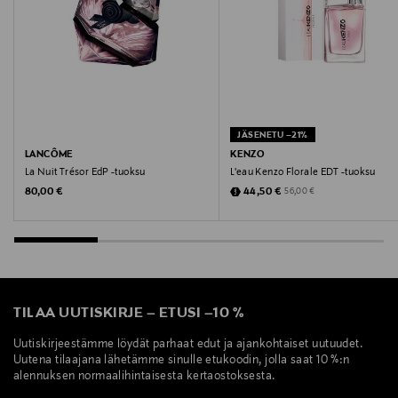
Marc Jacobs, naisten tuoksu, Daisy, eau de toilette,
kukkainenn tuoksu
JÄSENETU –21%
LANCÔME
KENZO
La Nuit Trésor EdP -tuoksu
L'eau Kenzo Florale EDT -tuoksu
Original Price
Discounted Price
Original Price
80,00 €
44,50 €
56,00 €
TILAA UUTISKIRJE
–
ETUSI
–
10 %
Uutiskirjeestämme löydät parhaat edut ja ajankohtaiset uutuudet.
Uutena tilaajana lähetämme sinulle etukoodin, jolla saat 10 %:n
alennuksen normaalihintaisesta kertaostoksesta.