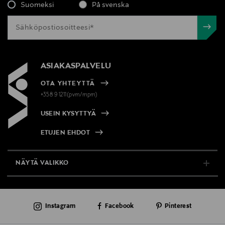
Suomeksi
På svenska
ASIAKASPALVELU
OTA YHTEYTTÄ
+358 9 1211(pvm/mpm)
USEIN KYSYTTYÄ
ETUJEN EHDOT
NÄYTÄ VALIKKO
TUKI & INFO
Instagram
Facebook
Pinterest
AJANKOHTAISTA