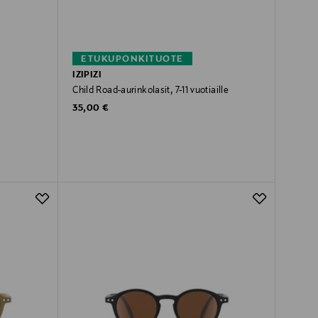
ETUKUPONKITUOTE
IZIPIZI
v
Child Road-aurinkolasit, 7-11 vuotiaille
Original Price
35,00 €