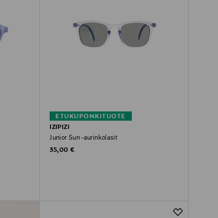
ETUKUPONKITUOTE
IZIPIZI
Junior Sun -aurinkolasit
Original Price
35,00 €