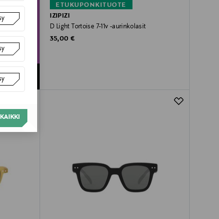
ETUKUPONKITUOTE
IZIPIZI
sy
D Light Tortoise 7-11v -aurinkolasit
Original Price
35,00 €
sy
sy
KAIKKI