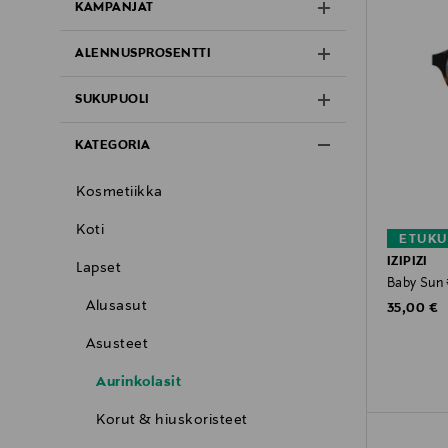
KAMPANJAT
ALENNUSPROSENTTI
SUKUPUOLI
KATEGORIA
Kosmetiikka
Koti
ETUKU
IZIPIZI
Lapset
Baby Sun #
Alusasut
Original P
35,00 €
Asusteet
Aurinkolasit
Korut & hiuskoristeet