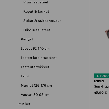
Muut asusteet
Reput & laukut
Sukat & sukkahousut
Ulkoiluasusteet
Kengät
Lapset 92-140 cm
Lasten kodintuotteet
Lastentarvikkeet
ETUKU
Lelut
IZIPIZI
Nuoret 128-176 cm
Sun H -aur
Original P
45,00 €
Vauvat 50-98 cm
Miehet