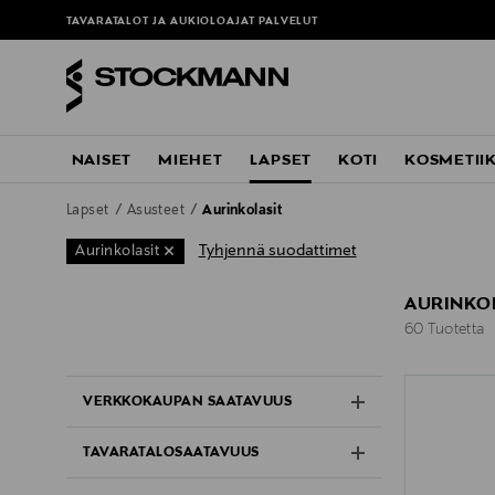
TAVARATALOT JA AUKIOLOAJAT
PALVELUT
NAISET
MIEHET
LAPSET
KOTI
KOSMETII
Lapset
Asusteet
Aurinkolasit
Tyhjennä suodattimet
Aurinkolasit
AURINKO
60 Tuotetta
60 Tuotetta
VERKKOKAUPAN SAATAVUUS
TAVARATALOSAATAVUUS