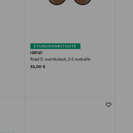
ETUKUPONKITUOTE
IZIPIZI
Road D -aurinkolasit, 3-5 vuotiaille
Original Price
35,00 €