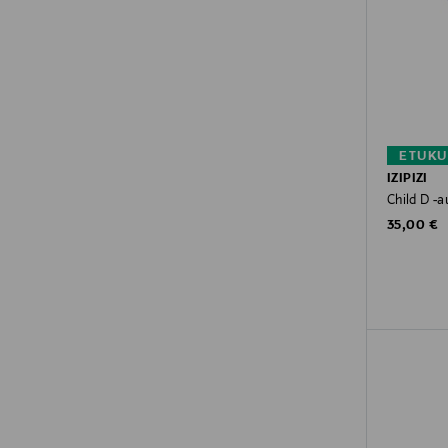
ETUKU
IZIPIZI
Child D -au
Original P
35,00 €