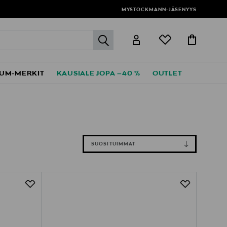
MYSTOCKMANN-JÄSENYYS
label.header.go
UM-MERKIT
KAUSIALE JOPA –40 %
OUTLET
SUOSITUIMMAT