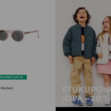
PONKITUOTE
ETUKUPONG
inkolasit
rice
JOPA –20 %