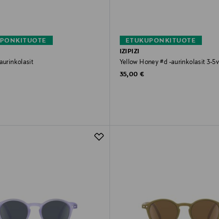
PONKITUOTE
ETUKUPONKITUOTE
IZIPIZI
aurinkolasit
Yellow Honey #d -aurinkolasit 3-5
rice
Original Price
35,00 €