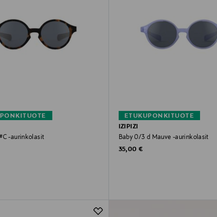
PONKITUOTE
ETUKUPONKITUOTE
IZIPIZI
C -aurinkolasit
Baby 0/3 d Mauve -aurinkolasit
rice
Original Price
35,00 €