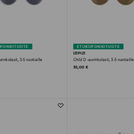
PONKITUOTE
ETUKUPONKITUOTE
IZIPIZI
rinkolasit, 3-5 vuotiaille
Child D -aurinkolasit, 3-5 vuotiaille
rice
Original Price
35,00 €