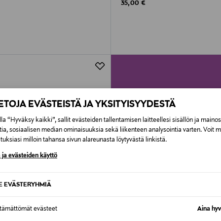
rice
Original Price
35,00 €
IETOJA EVÄSTEISTÄ JA YKSITYISYYDESTÄ
la “Hyväksy kaikki”, sallit evästeiden tallentamisen laitteellesi sisällön ja maino
tia, sosiaalisen median ominaisuuksia sekä liikenteen analysointia varten. Voit 
uksiasi milloin tahansa sivun alareunasta löytyvästä linkistä.
 ja evästeiden käyttö
SE EVÄSTERYHMIÄ
ttämättömät evästeet
Aina hyv