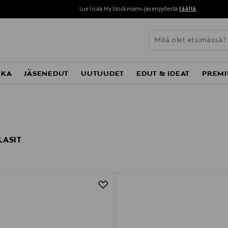
Lue lisää MyStockmann-jäsenyydestä
täältä
KKA
JÄSENEDUT
UUTUUDET
EDUT & IDEAT
PREMI
LASIT