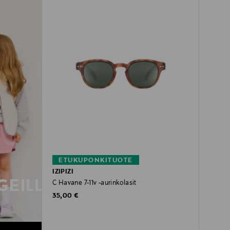
ETUKUPONKITUOTE
IZIPIZI
EILLA
C Havane 7-11v -aurinkolasit
Original Price
35,00 €