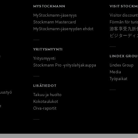
MYSTOCKMANN
VISIT STOCK
MyStockmann-jäsenyys
Visitor discoun
Stockmann Mastercard
Förmån för turi
MyStockmann-jäsenyyden ehdot
游客享受九折
ビジターディ
YRITYSMYYNTI
n
LINDEX GROU
Yritysmyynti
Stockmann Pro -yrityslahjakauppa
Lindex Group
Media
Työpaikat
LISÄTIEDOT
uustyö
Takuu ja huolto
Kokotaulukot
e
Oiva-raportit