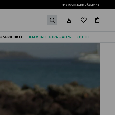
MYSTOCKMANN-JÄSENYYS
label.header.go
UM-MERKIT
KAUSIALE JOPA –40 %
OUTLET