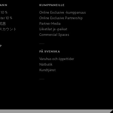
MANN
KUMPPANEILLE
t 10 %
Online Exclusive -kumppanuus
ster 10 %
Online Exclusive Partnership
优惠
Partner Media
スカウント
Liiketilat ja -paikat
Commercial Spaces
P
PÅ SVENSKA
Varuhus och öppettider
Nätbutik
Kundtjänst