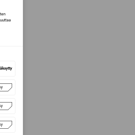
sten
muuttaa
äksytty
sy
sy
sy