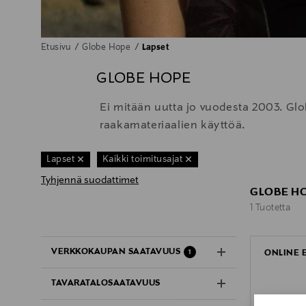
Etusivu
Globe Hope
Lapset
GLOBE HOPE
Ei mitään uutta jo vuodesta 2003. Gl
raakamateriaalien käyttöä.
Lapset
Kaikki toimitusajat
Tyhjennä suodattimet
GLOBE HO
1 Tuotetta
1 Tuotetta
VERKKOKAUPAN SAATAVUUS
ONLINE 
1
TAVARATALOSAATAVUUS