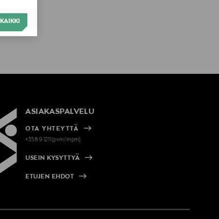
KAIKKI
ASIAKASPALVELU
OTA YHTEYTTÄ
+358 9 1211(pvm/mpm)
USEIN KYSYTTYÄ
ETUJEN EHDOT