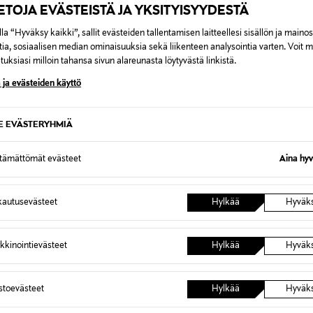
IETOJA EVÄSTEISTÄ JA YKSITYISYYDESTÄ
la “Hyväksy kaikki”, sallit evästeiden tallentamisen laitteellesi sisällön ja maino
tia, sosiaalisen median ominaisuuksia sekä liikenteen analysointia varten. Voit 
uksiasi milloin tahansa sivun alareunasta löytyvästä linkistä.
 ja evästeiden käyttö
SE EVÄSTERYHMIÄ
ttämättömät evästeet
Aina hyv
40%
OPE
IJASTIN, PINKKI
autusevästeet
Hylkää
Hyväk
d Price
iginal Price
,00 €
kkinointievästeet
Hylkää
Hyväk
astoevästeet
Hylkää
Hyväk