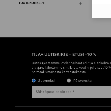
TUOTEKONSEPTI
TILAA UUTISKIRJE
–
ETUSI
–
10 %
Uutiskirjeestämme löydät parhaat edut ja ajankohtai
tilaajana lähetämme sinulle etukoodin, jolla saat 10 
normaalihintaisesta kertaostoksesta.
Suomeksi
På svenska