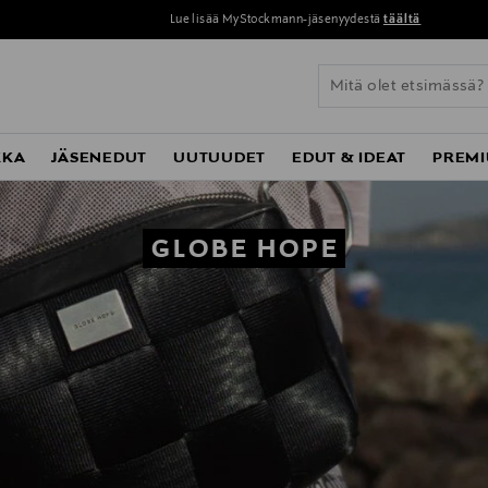
Lue lisää MyStockmann-jäsenyydestä
täältä
KKA
JÄSENEDUT
UUTUUDET
EDUT & IDEAT
PREMI
GLOBE HOPE