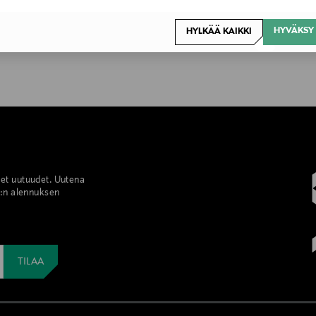
HYVÄKSY 
HYLKÄÄ KAIKKI
set uutuudet. Uutena
%:n alennuksen