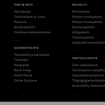
TUKI & INFO
PALVELUT
Maksutavat
Palvelumme
Toimitustavat ja -kulut
Naisten muotipalvelu
Palautus
Miesten muotipalvelu
Asiakaspalvelu
Kauneuspalvelu
Muokkaa evästeasetuksia
Lahjapalvelu
Toimituspalvelu
Lahjakortti tavarataloo
AJANKOHTAISTA
Tavaratalot ja aukioloajat
VASTUULLISUUS
Tiedotteet
Kampanjat
Osta vastuullisesti
Black Friday
Stockmannin vastuullis
Hullut Päivät
Saavutettavuusseloste
Online Exclusive
Tillgänglighetsutlåtand
Accessibility Statement