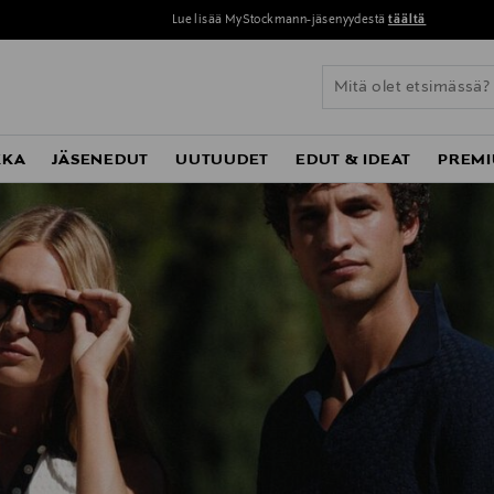
Lue lisää MyStockmann-jäsenyydestä
täältä
KKA
JÄSENEDUT
UUTUUDET
EDUT & IDEAT
PREMI