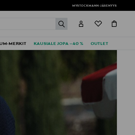
MYSTOCKMANN-JÄSENYYS
label.header.go
UM-MERKIT
KAUSIALE JOPA –40 %
OUTLET