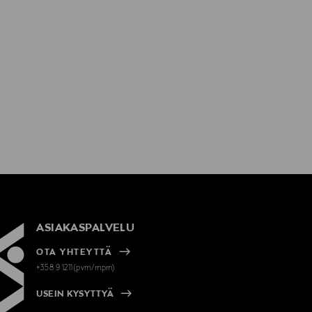
ASIAKASPALVELU
OTA YHTEYTTÄ
+358 9 1211(pvm/mpm)
USEIN KYSYTTYÄ