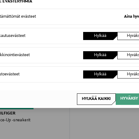
SE EVÄSTERYHMIÄ
ttämättömät evästeet
Aina hyv
autusevästeet
Hylkää
Hyväk
kkinointievästeet
Hylkää
Hyväk
astoevästeet
Hylkää
Hyväk
HYVÄKSY 
HYLKÄÄ KAIKKI
PONKITUOTE
ILFIGER
ace-Up -sneakerit
rice