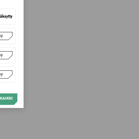
äksytty
sy
sy
sy
KAIKKI