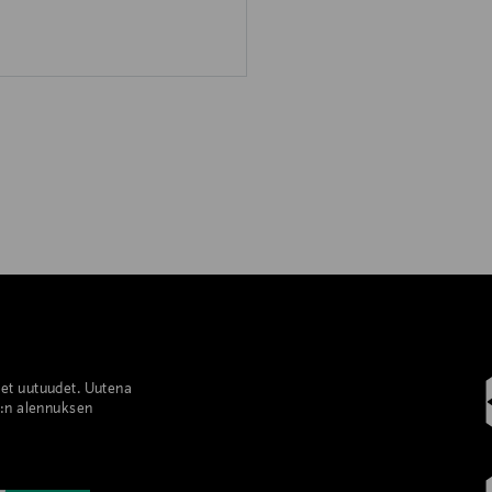
set uutuudet. Uutena
%:n alennuksen