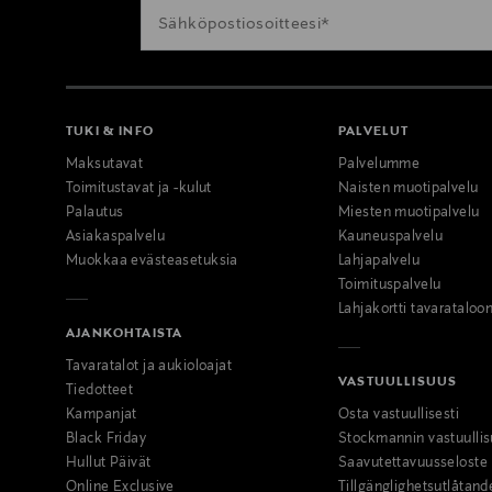
TUKI & INFO
PALVELUT
Maksutavat
Palvelumme
Toimitustavat ja -kulut
Naisten muotipalvelu
Palautus
Miesten muotipalvelu
Asiakaspalvelu
Kauneuspalvelu
Muokkaa evästeasetuksia
Lahjapalvelu
Toimituspalvelu
Lahjakortti tavarataloo
AJANKOHTAISTA
Tavaratalot ja aukioloajat
VASTUULLISUUS
Tiedotteet
Kampanjat
Osta vastuullisesti
Black Friday
Stockmannin vastuullis
Hullut Päivät
Saavutettavuusseloste
Online Exclusive
Tillgänglighetsutlåtand