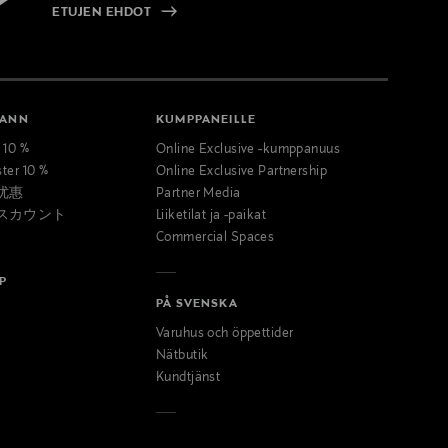
ETUJEN EHDOT
MANN
KUMPPANEILLE
t 10 %
Online Exclusive -kumppanuus
ster 10 %
Online Exclusive Partnership
优惠
Partner Media
スカウント
Liiketilat ja -paikat
Commercial Spaces
P
PÅ SVENSKA
Varuhus och öppettider
Nätbutik
Kundtjänst