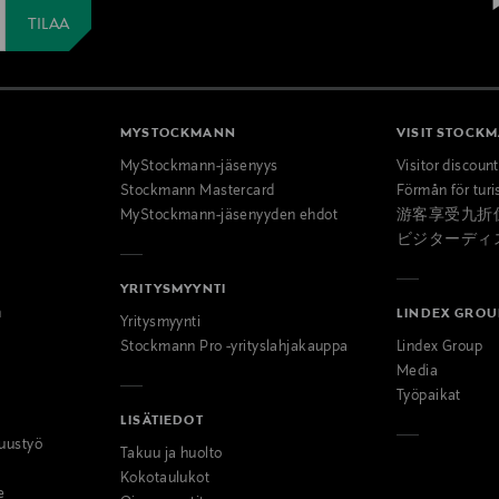
MYSTOCKMANN
VISIT STOCK
MyStockmann-jäsenyys
Visitor discoun
Stockmann Mastercard
Förmån för turi
MyStockmann-jäsenyyden ehdot
游客享受九折
ビジターディ
YRITYSMYYNTI
n
LINDEX GROU
Yritysmyynti
Stockmann Pro -yrityslahjakauppa
Lindex Group
Media
Työpaikat
LISÄTIEDOT
uustyö
Takuu ja huolto
Kokotaulukot
e