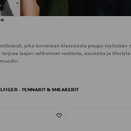
rit
ibrändi, joka tunnetaan klassisesta preppy-tyylistään mo
rjoaa laajan valikoiman vaatteita, asusteita ja lifestyle
 muodin.
LFIGER - TENNARIT & SNEAKERIT