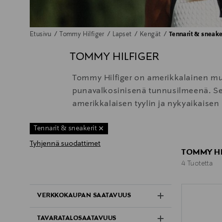
Etusivu
Tommy Hilfiger
Lapset
Kengät
Tennarit & sneake
TOMMY HILFIGER
Tommy Hilfiger on amerikkalainen muot
punavalkosinisenä tunnusilmeenä. Se ta
amerikkalaisen tyylin ja nykyaikaisen
Tennarit & sneakerit
Tyhjennä suodattimet
TOMMY HI
4 Tuotetta
4 Tuotetta
VERKKOKAUPAN SAATAVUUS
TAVARATALOSAATAVUUS