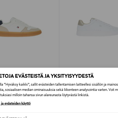
PONKITUOTE
ETUKUPONKITUOTE
IETOJA EVÄSTEISTÄ JA YKSITYISYYDESTÄ
ILFIGER
TOMMY HILFIGER
ace Up -sneakerit
Low Cut Lace-Up -sneakerit
la “Hyväksy kaikki”, sallit evästeiden tallentamisen laitteellesi sisällön ja maino
rice
Original Price
69,95 €
tia, sosiaalisen median ominaisuuksia sekä liikenteen analysointia varten. Voit 
uksiasi milloin tahansa sivun alareunasta löytyvästä linkistä.
 ja evästeiden käyttö