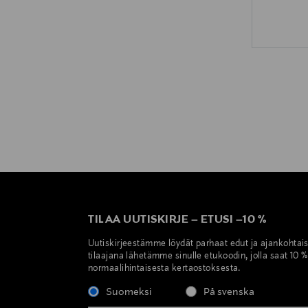
TILAA UUTISKIRJE
–
ETUSI
–
10 %
Uutiskirjeestämme löydät parhaat edut ja ajankohtai
tilaajana lähetämme sinulle etukoodin, jolla saat 10 
normaalihintaisesta kertaostoksesta.
Suomeksi
På svenska