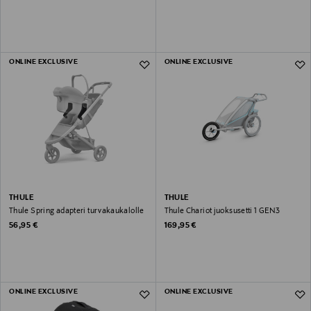
ONLINE EXCLUSIVE
ONLINE EXCLUSIVE
THULE
THULE
Thule Spring adapteri turvakaukalolle
Thule Chariot juoksusetti 1 GEN3
Original Price
Original Price
56,95 €
169,95 €
ONLINE EXCLUSIVE
ONLINE EXCLUSIVE