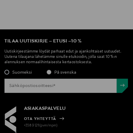
TILAA UUTISKIRJE
–
ETUSI
–
10 %
Uutiskirjeestämme löydät parhaat edut ja ajankohtaiset uutuudet.
Uutena tilaajana lähetämme sinulle etukoodin, jolla saat 10 %:n
alennuksen normaalihintaisesta kertaostoksesta.
Suomeksi
På svenska
ASIAKASPALVELU
OTA YHTEYTTÄ
+358 9 1211(pvm/mpm)