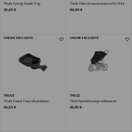
Thule Spring Snack Tray
Thule Chariot vauvanistuin alle 10 kk
Original Price
Original Price
39,95 €
99,90 €
ONLINE EXCLUSIVE
ONLINE EXCLUSIVE
THULE
THULE
Thule Snack Tray välipalataso
Thule hyönteissuoja rattaaseen
Original Price
Original Price
54,95 €
39,95 €