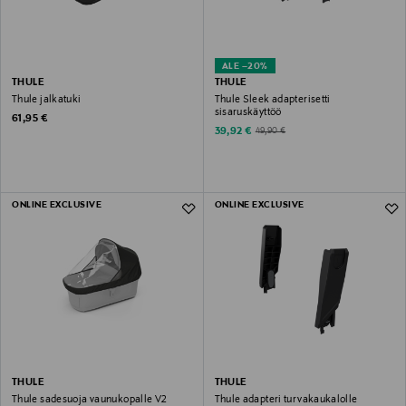
ALE –20%
THULE
THULE
Thule jalkatuki
Thule Sleek adapterisetti
sisaruskäyttöö
Original Price
61,95 €
Discounted Price
Original Price
39,92 €
49,90 €
ONLINE EXCLUSIVE
ONLINE EXCLUSIVE
THULE
THULE
Thule sadesuoja vaunukopalle V2
Thule adapteri turvakaukalolle