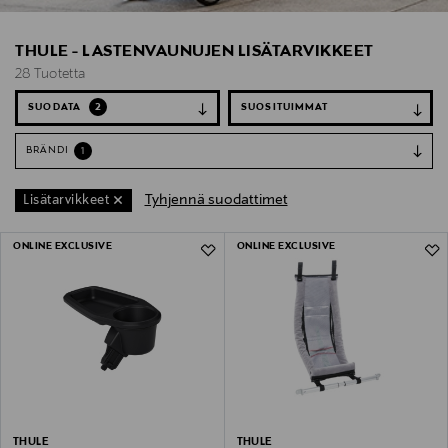
THULE - LASTENVAUNUJEN LISÄTARVIKKEET
28 Tuotetta
SUODATA
2
BRÄNDI
1
Tyhjennä suodattimet
Lisätarvikkeet
28 Tuotetta
ONLINE EXCLUSIVE
ONLINE EXCLUSIVE
THULE
THULE