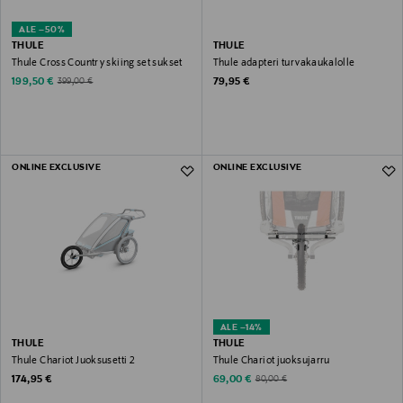
ALE –50%
THULE
THULE
Thule Cross Country skiing set sukset
Thule adapteri turvakaukalolle
Discounted Price
Original Price
Original Price
199,50 €
79,95 €
399,00 €
ONLINE EXCLUSIVE
ONLINE EXCLUSIVE
ALE –14%
THULE
THULE
Thule Chariot Juoksusetti 2
Thule Chariot juoksujarru
Original Price
Discounted Price
Original Price
174,95 €
69,00 €
80,00 €