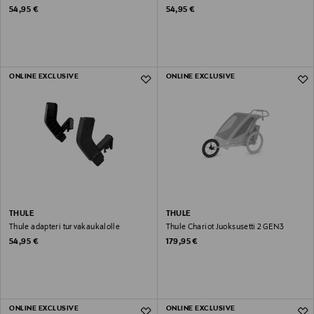
Original Price
Original Price
54,95 €
54,95 €
ONLINE EXCLUSIVE
ONLINE EXCLUSIVE
THULE
THULE
Thule adapteri turvakaukalolle
Thule Chariot Juoksusetti 2 GEN3
Original Price
Original Price
54,95 €
179,95 €
ONLINE EXCLUSIVE
ONLINE EXCLUSIVE