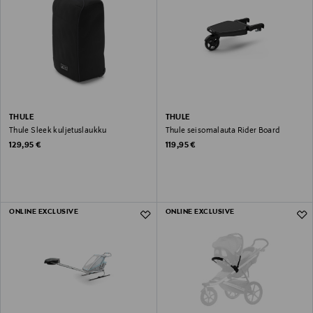
THULE
THULE
Thule Sleek kuljetuslaukku
Thule seisomalauta Rider Board
Original Price
Original Price
129,95 €
119,95 €
ONLINE EXCLUSIVE
ONLINE EXCLUSIVE