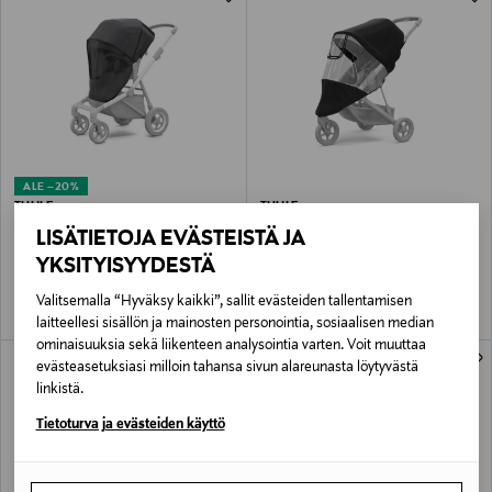
ALE –20%
THULE
THULE
Thule Sleek hyönteissuoja ratasosaan
Thule Spring sadesuoja rattaaseen
LISÄTIETOJA EVÄSTEISTÄ JA
Discounted Price
Original Price
Original Price
31,96 €
56,95 €
39,95 €
YKSITYISYYDESTÄ
Valitsemalla “Hyväksy kaikki”, sallit evästeiden tallentamisen
laitteellesi sisällön ja mainosten personointia, sosiaalisen median
ominaisuuksia sekä liikenteen analysointia varten. Voit muuttaa
ONLINE EXCLUSIVE
ONLINE EXCLUSIVE
evästeasetuksiasi milloin tahansa sivun alareunasta löytyvästä
linkistä.
Tietoturva ja evästeiden käyttö