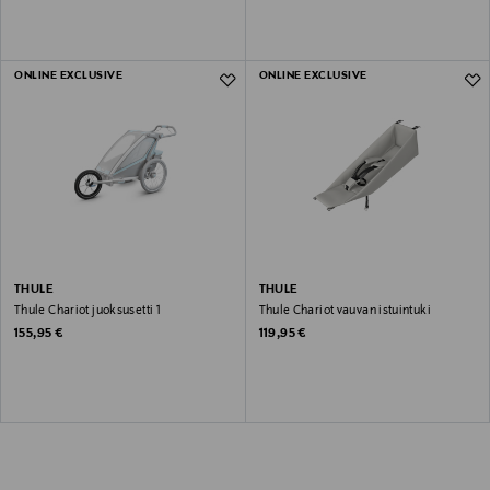
ONLINE EXCLUSIVE
ONLINE EXCLUSIVE
THULE
THULE
Thule Chariot juoksusetti 1
Thule Chariot vauvan istuintuki
Original Price
Original Price
155,95 €
119,95 €