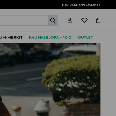
MYSTOCKMANN-JÄSENYYS
label.header.go
UM-MERKIT
KAUSIALE JOPA –40 %
OUTLET