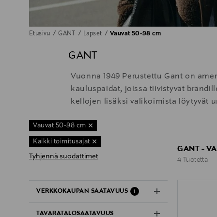
Etusivu
GANT
Lapset
Vauvat 50-98 cm
GANT
Vuonna 1949 Perustettu Gant on ameri
kauluspaidat, joissa tiivistyvät bränd
kellojen lisäksi valikoimista löytyvät u
Vauvat 50-98 cm
Kaikki toimitusajat
GANT - V
Tyhjennä suodattimet
4 Tuotetta
4 Tuotetta
VERKKOKAUPAN SAATAVUUS
1
TAVARATALOSAATAVUUS