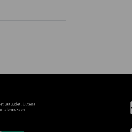
set uutuudet. Uutena
%:n alennuksen