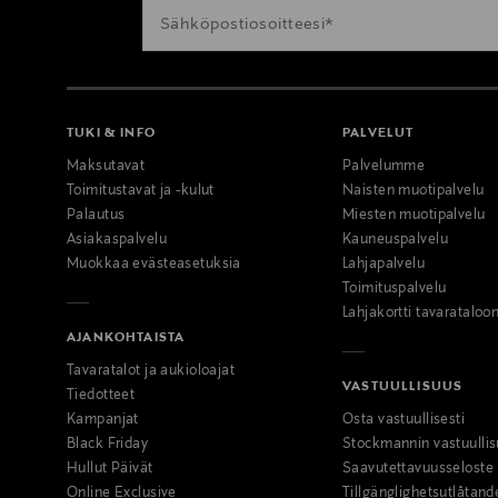
TUKI & INFO
PALVELUT
Maksutavat
Palvelumme
Toimitustavat ja -kulut
Naisten muotipalvelu
Palautus
Miesten muotipalvelu
Asiakaspalvelu
Kauneuspalvelu
Muokkaa evästeasetuksia
Lahjapalvelu
Toimituspalvelu
Lahjakortti tavarataloo
AJANKOHTAISTA
Tavaratalot ja aukioloajat
VASTUULLISUUS
Tiedotteet
Kampanjat
Osta vastuullisesti
Black Friday
Stockmannin vastuullis
Hullut Päivät
Saavutettavuusseloste
Online Exclusive
Tillgänglighetsutlåtand