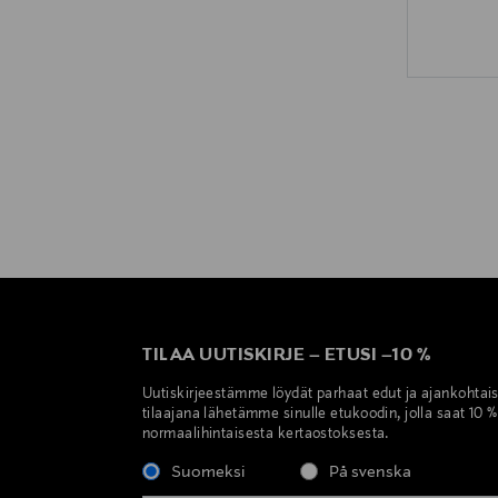
TILAA UUTISKIRJE
–
ETUSI
–
10 %
Uutiskirjeestämme löydät parhaat edut ja ajankohtai
tilaajana lähetämme sinulle etukoodin, jolla saat 10 
normaalihintaisesta kertaostoksesta.
Suomeksi
På svenska