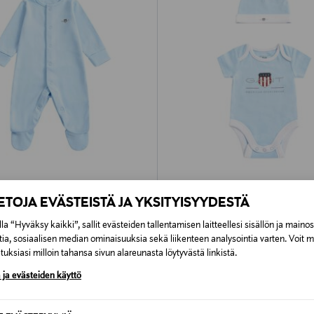
40%
ALE –41%
IETOJA EVÄSTEISTÄ JA YKSITYISYYDESTÄ
GANT
go -potkupuku
Shield Logo - body- ja piposetti 2-
la “Hyväksy kaikki”, sallit evästeiden tallentamisen laitteellesi sisällön ja maino
d Price
Discounted Price
riginal Price
Original Price
38,90 €
79,90 €
65,90 €
tia, sosiaalisen median ominaisuuksia sekä liikenteen analysointia varten. Voit 
uksiasi milloin tahansa sivun alareunasta löytyvästä linkistä.
 ja evästeiden käyttö