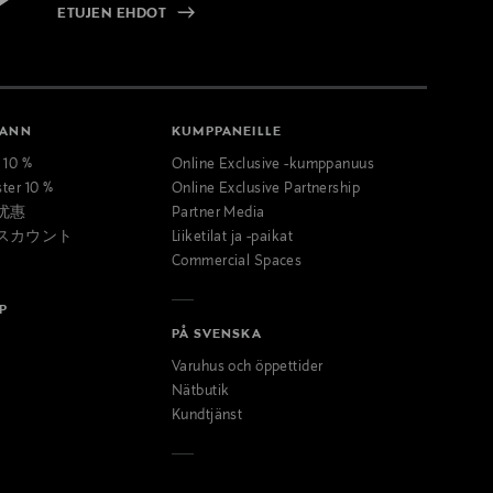
ETUJEN EHDOT
MANN
KUMPPANEILLE
t 10 %
Online Exclusive -kumppanuus
ster 10 %
Online Exclusive Partnership
优惠
Partner Media
スカウント
Liiketilat ja -paikat
Commercial Spaces
P
PÅ SVENSKA
Varuhus och öppettider
Nätbutik
Kundtjänst