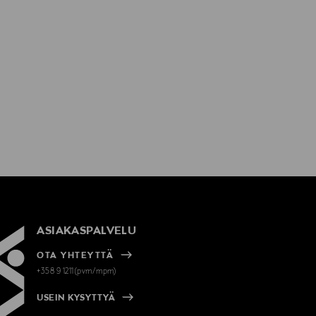
ASIAKASPALVELU
OTA YHTEYTTÄ
+358 9 1211(pvm/mpm)
USEIN KYSYTTYÄ