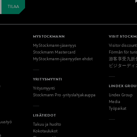
MYSTOCKMANN
VISIT STOCK
MyStockmann-jäsenyys
Visitor discoun
Stockmann Mastercard
Förmån för turi
MyStockmann-jäsenyyden ehdot
游客享受九折
ビジターディ
YRITYSMYYNTI
n
LINDEX GROU
Yritysmyynti
Stockmann Pro -yrityslahjakauppa
Lindex Group
Media
Työpaikat
LISÄTIEDOT
uustyö
Takuu ja huolto
Kokotaulukot
e