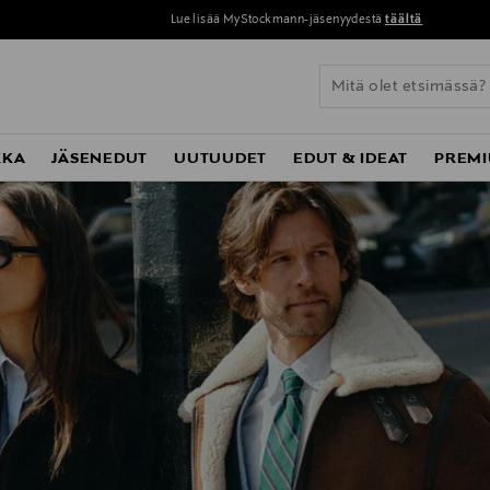
Lue lisää MyStockmann-jäsenyydestä
täältä
KKA
JÄSENEDUT
UUTUUDET
EDUT & IDEAT
PREMI