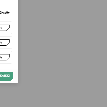
äksytty
sy
sy
sy
KAIKKI