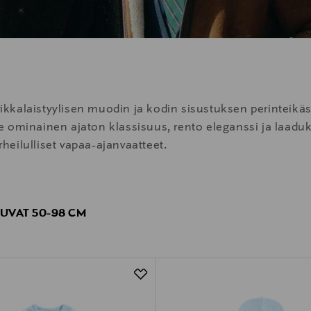
kkalaistyylisen muodin ja kodin sisustuksen perinteikäs
ille ominainen ajaton klassisuus, rento eleganssi ja laadu
rheilulliset vapaa-ajanvaatteet.
AUVAT 50-98 CM