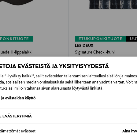
PONKITUOTE
ETUKUPONKITUOTE
UU
X
LES DEUX
uede II -lippalakki
Signature Check -huivi
rice
Original Price
82,90 €
IETOJA EVÄSTEISTÄ JA YKSITYISYYDESTÄ
la “Hyväksy kaikki”, sallit evästeiden tallentamisen laitteellesi sisällön ja maino
tia, sosiaalisen median ominaisuuksia sekä liikenteen analysointia varten. Voit 
uksiasi milloin tahansa sivun alareunasta löytyvästä linkistä.
 ja evästeiden käyttö
SE EVÄSTERYHMIÄ
ttämättömät evästeet
Aina hyv