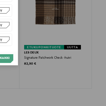
sy
sy
sy
TTA
ETUKUPONKITUOTE
UUTTA
LES DEUX
Signature Patchwork Check -huivi
KAIKKI
Original Price
82,90 €