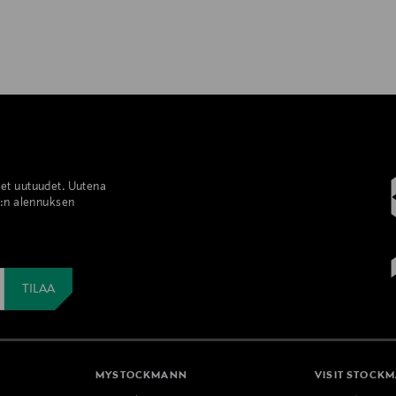
set uutuudet. Uutena
%:n alennuksen
MYSTOCKMANN
VISIT STOCK