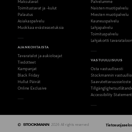
Maksutavat
Palvelumme
Toimitustavat ja -kulut
Naisten muotipalvelu
Palautus
Miesten muotipalvelu
Asiakaspalvelu
Kauneuspalvelu
Muokkaa evästeasetuksia
Lahjapalvelu
Toimituspalvelu
Lahjakortti tavarataloo
AJANKOHTAISTA
Tavaratalot ja aukioloajat
VASTUULLISUUS
Tiedotteet
Kampanjat
Osta vastuullisesti
Black Friday
Stockmannin vastuullis
Hullut Päivät
Saavutettavuusseloste
Online Exclusive
Tillgänglighetsutlåtand
Accessibility Statement
©
2026 All rights reserved
Tietosuojaselo