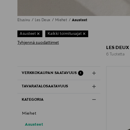
Etusivu
Les Deux
Miehet
Asusteet
Asusteet
Kaikki toimitusajat
Tyhjennä suodattimet
LES DEUX
6 Tuotetta
6 Tuotetta
VERKKOKAUPAN SAATAVUUS
1
TAVARATALOSAATAVUUS
KATEGORIA
Miehet
Asusteet