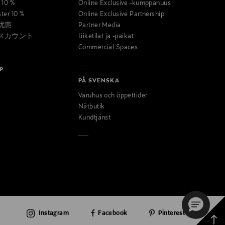
t 10 %
Online Exclusive -kumppanuus
ster 10 %
Online Exclusive Partnership
优惠
Partner Media
スカウント
Liiketilat ja -paikat
Commercial Spaces
P
PÅ SVENSKA
Varuhus och öppettider
Nätbutik
Kundtjänst
Instagram
Facebook
Pinterest
Takai