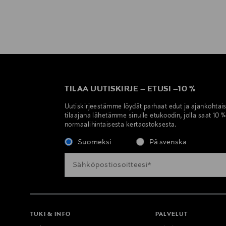
TILAA UUTISKIRJE
–
ETUSI
–
10 %
Uutiskirjeestämme löydät parhaat edut ja ajankohtai
tilaajana lähetämme sinulle etukoodin, jolla saat 10 
normaalihintaisesta kertaostoksesta.
Suomeksi
På svenska
TUKI & INFO
PALVELUT