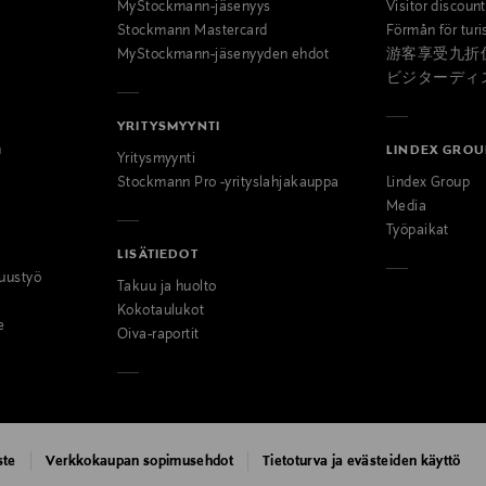
MyStockmann-jäsenyys
Visitor discoun
Stockmann Mastercard
Förmån för turi
MyStockmann-jäsenyyden ehdot
游客享受九折
ビジターディ
YRITYSMYYNTI
n
LINDEX GROU
Yritysmyynti
Stockmann Pro -yrityslahjakauppa
Lindex Group
Media
Työpaikat
LISÄTIEDOT
uustyö
Takuu ja huolto
Kokotaulukot
e
Oiva-raportit
ste
Verkkokaupan sopimusehdot
Tietoturva ja evästeiden käyttö