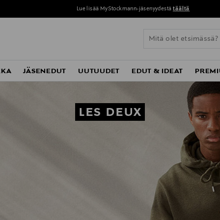
Lue lisää MyStockmann-jäsenyydestä
täältä
KKA
JÄSENEDUT
UUTUUDET
EDUT & IDEAT
PREMI
LES DEUX