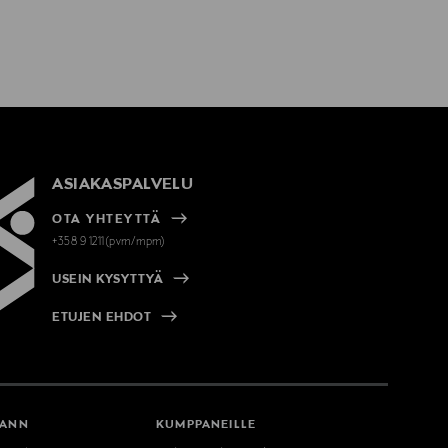
ASIAKASPALVELU
OTA YHTEYTTÄ
+358 9 1211(pvm/mpm)
USEIN KYSYTTYÄ
ETUJEN EHDOT
MANN
KUMPPANEILLE