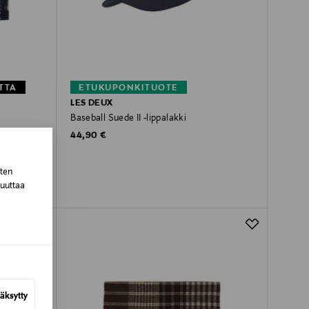
TTA
ETUKUPONKITUOTE
LES DEUX
Baseball Suede II -lippalakki
Original Price
44,90 €
sten
muuttaa
äksytty