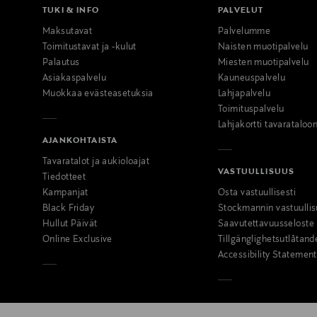
TUKI & INFO
PALVELUT
Maksutavat
Palvelumme
Toimitustavat ja -kulut
Naisten muotipalvelu
Palautus
Miesten muotipalvelu
Asiakaspalvelu
Kauneuspalvelu
Muokkaa evästeasetuksia
Lahjapalvelu
Toimituspalvelu
Lahjakortti tavarataloo
AJANKOHTAISTA
Tavaratalot ja aukioloajat
VASTUULLISUUS
Tiedotteet
Kampanjat
Osta vastuullisesti
Black Friday
Stockmannin vastuullis
Hullut Päivät
Saavutettavuusseloste
Online Exclusive
Tillgänglighetsutlåtand
Accessibility Statement