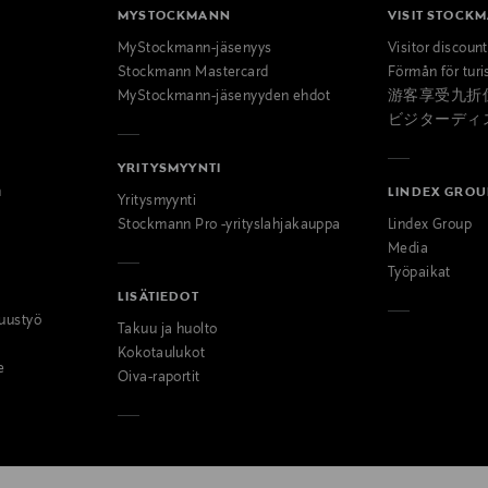
MYSTOCKMANN
VISIT STOCK
MyStockmann-jäsenyys
Visitor discoun
Stockmann Mastercard
Förmån för turi
MyStockmann-jäsenyyden ehdot
游客享受九折
ビジターディ
YRITYSMYYNTI
n
LINDEX GROU
Yritysmyynti
Stockmann Pro -yrityslahjakauppa
Lindex Group
Media
Työpaikat
LISÄTIEDOT
uustyö
Takuu ja huolto
Kokotaulukot
e
Oiva-raportit