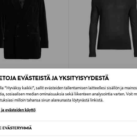
PONKITUOTE
ETUKUPONKITUOTE
IETOJA EVÄSTEISTÄ JA YKSITYISYYDESTÄ
BLK DNM
-samettibleiseri
Neule
la “Hyväksy kaikki”, sallit evästeiden tallentamisen laitteellesi sisällön ja maino
rice
Original Price
 €
290,00 €
tia, sosiaalisen median ominaisuuksia sekä liikenteen analysointia varten. Voit 
uksiasi milloin tahansa sivun alareunasta löytyvästä linkistä.
 ja evästeiden käyttö
SE EVÄSTERYHMIÄ