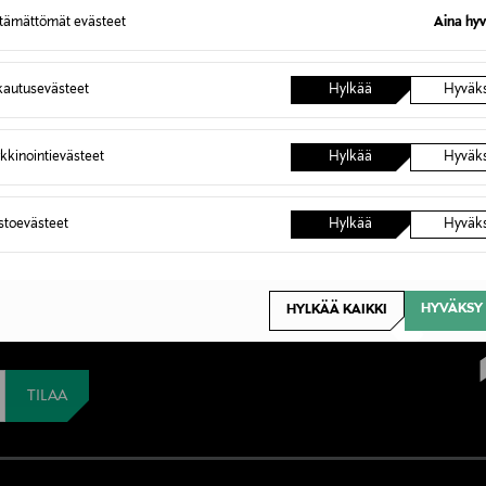
ttämättömät evästeet
Aina hyv
autusevästeet
Hylkää
Hyväk
kkinointievästeet
Hylkää
Hyväk
astoevästeet
Hylkää
Hyväk
set uutuudet. Uutena
%:n alennuksen
HYVÄKSY 
HYLKÄÄ KAIKKI