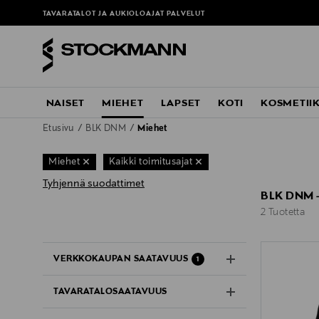
TAVARATALOT JA AUKIOLOAJAT
PALVELUT
NAISET
MIEHET
LAPSET
KOTI
KOSMETII
Etusivu
BLK DNM
Miehet
Miehet
Kaikki toimitusajat
Tyhjennä suodattimet
BLK DNM 
2 Tuotetta
2 Tuotetta
VERKKOKAUPAN SAATAVUUS
1
TAVARATALOSAATAVUUS