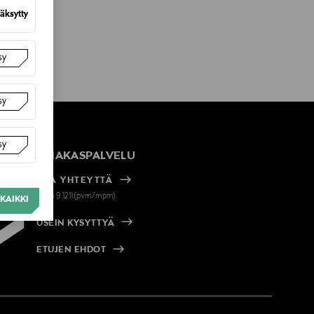
äksytty
sy
sy
sy
ASIAKASPALVELU
OTA YHTEYTTÄ
+358 9 1211(pvm/mpm)
KAIKKI
USEIN KYSYTTYÄ
ETUJEN EHDOT