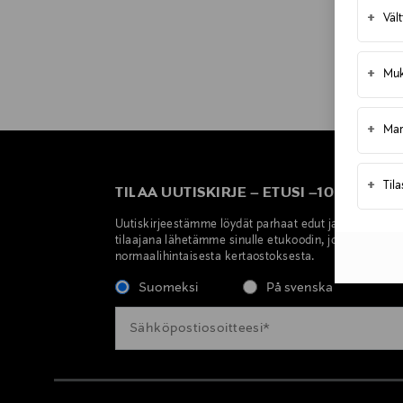
+
Väl
+
Muk
+
Mar
+
Til
TILAA UUTISKIRJE
–
ETUSI
–
10 %
Uutiskirjeestämme löydät parhaat edut ja ajankohtai
tilaajana lähetämme sinulle etukoodin, jolla saat 10 
normaalihintaisesta kertaostoksesta.
Suomeksi
På svenska