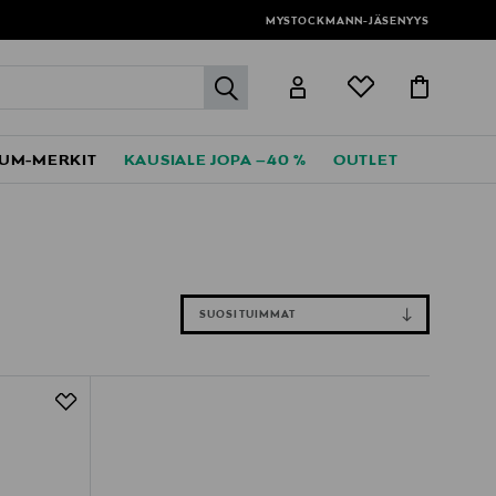
MYSTOCKMANN-JÄSENYYS
label.header.go
UM-MERKIT
KAUSIALE JOPA –40 %
OUTLET
SUOSITUIMMAT