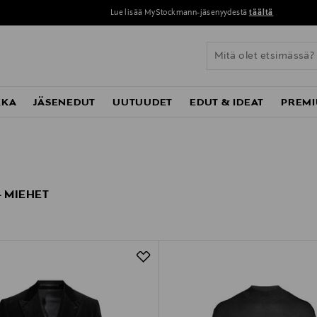
Lue lisää MyStockmann-jäsenyydestä
täältä
KKA
JÄSENEDUT
UUTUUDET
EDUT & IDEAT
PREMI
- MIEHET