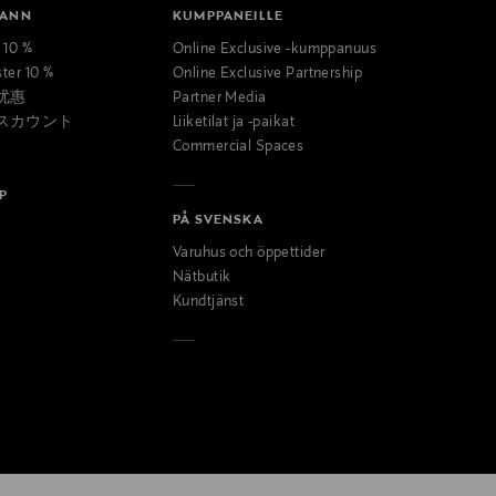
MANN
KUMPPANEILLE
t 10 %
Online Exclusive -kumppanuus
ster 10 %
Online Exclusive Partnership
优惠
Partner Media
スカウント
Liiketilat ja -paikat
Commercial Spaces
P
PÅ SVENSKA
Varuhus och öppettider
Nätbutik
Kundtjänst