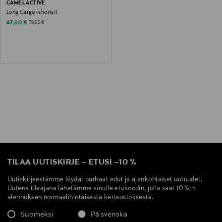
CAMEL ACTIVE
Long Cargo -shortsit
Discounted Price
Original Price
47,90 €
79,95 €
TILAA UUTISKIRJE
–
ETUSI
–
10 %
Uutiskirjeestämme löydät parhaat edut ja ajankohtaiset uutuudet.
Uutena tilaajana lähetämme sinulle etukoodin, jolla saat 10 %:n
alennuksen normaalihintaisesta kertaostoksesta.
Suomeksi
På svenska