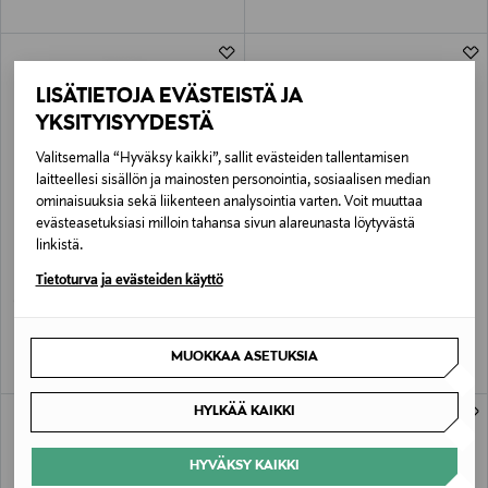
LISÄTIETOJA EVÄSTEISTÄ JA
YKSITYISYYDESTÄ
Valitsemalla “Hyväksy kaikki”, sallit evästeiden tallentamisen
laitteellesi sisällön ja mainosten personointia, sosiaalisen median
ominaisuuksia sekä liikenteen analysointia varten. Voit muuttaa
evästeasetuksiasi milloin tahansa sivun alareunasta löytyvästä
ETUKUPONKITUOTE
ALE –40%
linkistä.
CAMEL ACTIVE
CAMEL ACTIVE
Tietoturva ja evästeiden käyttö
Casual-housut
Cargo-shortsit
Original Price
Discounted Price
Original Price
119,00 €
47,90 €
79,95 €
MUOKKAA ASETUKSIA
HYLKÄÄ KAIKKI
HYVÄKSY KAIKKI