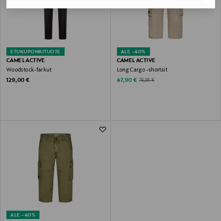
ETUKUPONKITUOTE
ALE –40%
CAMEL ACTIVE
CAMEL ACTIVE
Woodstock-farkut
Long Cargo -shortsit
Original Price
Discounted Price
Original Price
129,00 €
47,90 €
79,95 €
ALE –40%