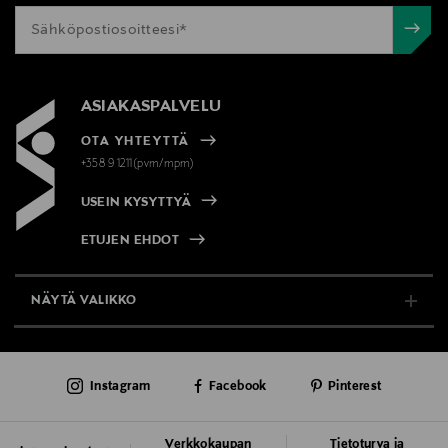
ASIAKASPALVELU
OTA YHTEYTTÄ
+358 9 1211(pvm/mpm)
USEIN KYSYTTYÄ
ETUJEN EHDOT
NÄYTÄ VALIKKO
TUKI & INFO
Instagram
Facebook
Pinterest
AJANKOHTAISTA
PALVELUT
Verkkokaupan
Tietoturva ja