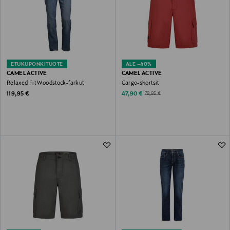
ETUKUPONKITUOTE
ALE –40%
CAMEL ACTIVE
CAMEL ACTIVE
Relaxed Fit Woodstock-farkut
Cargo-shortsit
Original Price
Discounted Price
Original Price
119,95 €
47,90 €
79,95 €