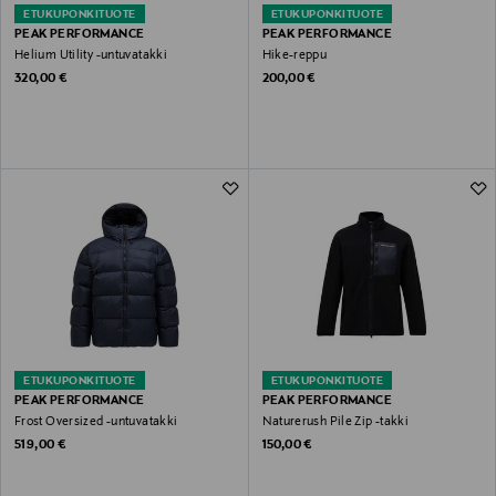
ETUKUPONKITUOTE
ETUKUPONKITUOTE
PEAK PERFORMANCE
PEAK PERFORMANCE
Helium Utility -untuvatakki
Hike-reppu
Original Price
Original Price
320,00 €
200,00 €
ETUKUPONKITUOTE
ETUKUPONKITUOTE
PEAK PERFORMANCE
PEAK PERFORMANCE
Frost Oversized -untuvatakki
Naturerush Pile Zip -takki
Original Price
Original Price
519,00 €
150,00 €