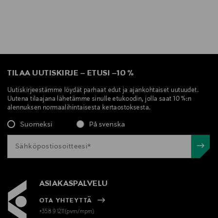
TILAA UUTISKIRJE
–
ETUSI
–
10 %
Uutiskirjeestämme löydät parhaat edut ja ajankohtaiset uutuudet.
Uutena tilaajana lähetämme sinulle etukoodin, jolla saat 10 %:n
alennuksen normaalihintaisesta kertaostoksesta.
Suomeksi
På svenska
ASIAKASPALVELU
OTA YHTEYTTÄ
+358 9 1211(pvm/mpm)