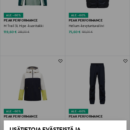
ALE –60%
ALE –60%
PEAK PERFORMANCE
PEAK PERFORMANCE
M Trail 3L Hipe -kuoritakki
Helium-kevytuntuvaliivi
Discounted Price
Discounted Price
Original Price
Original Price
119,60 €
75,60 €
299,00 €
190,00 €
ALE –60%
ALE –60%
PEAK PERFORMANCE
PEAK PERFORMANCE
Trail Hipe -kuoritakki
M Xenon -housut
Discounted Price
Discounted Price
Original Price
Original Price
99,60 €
47,20 €
LISÄTIETOJA EVÄSTEISTÄ JA
250,00 €
119,00 €