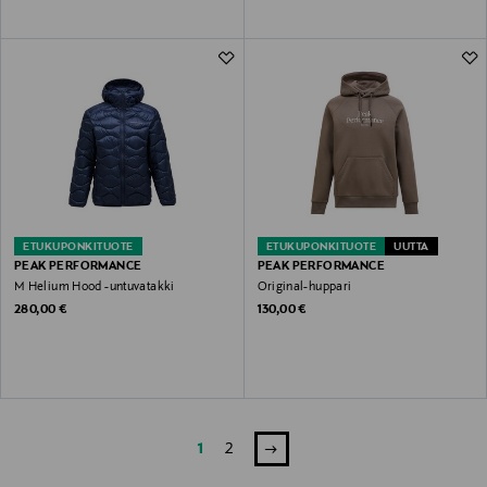
ETUKUPONKITUOTE
ETUKUPONKITUOTE
UUTTA
PEAK PERFORMANCE
PEAK PERFORMANCE
M Helium Hood -untuvatakki
Original-huppari
Original Price
Original Price
280,00 €
130,00 €
1
2