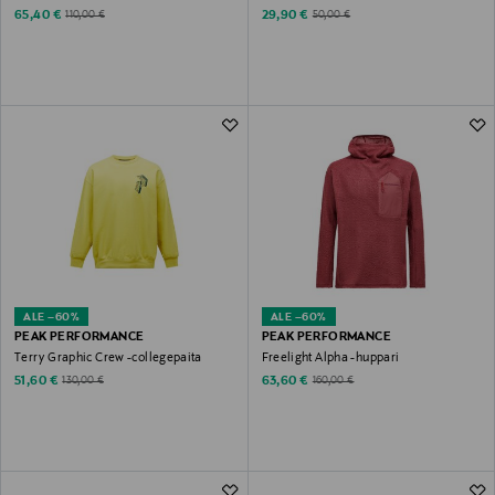
Discounted Price
Discounted Price
Original Price
Original Price
65,40 €
29,90 €
110,00 €
50,00 €
ALE –60%
ALE –60%
PEAK PERFORMANCE
PEAK PERFORMANCE
Terry Graphic Crew -collegepaita
Freelight Alpha -huppari
Discounted Price
Discounted Price
Original Price
Original Price
51,60 €
63,60 €
130,00 €
160,00 €