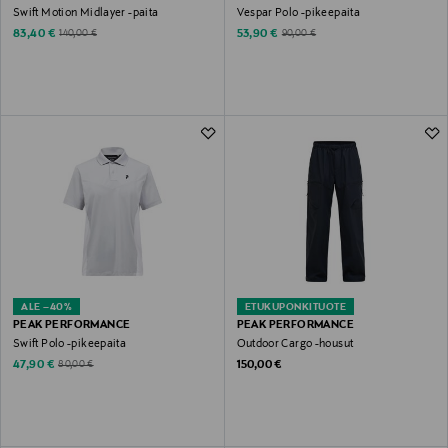
Swift Motion Midlayer -paita
Vespar Polo -pikeepaita
Discounted Price
Discounted Price
Original Price
Original Price
83,40 €
53,90 €
140,00 €
90,00 €
ALE –40%
ETUKUPONKITUOTE
PEAK PERFORMANCE
PEAK PERFORMANCE
Swift Polo -pikeepaita
Outdoor Cargo -housut
Discounted Price
Original Price
Original Price
47,90 €
150,00 €
80,00 €