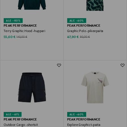
ALE –60%
ALE –40%
PEAK PERFORMANCE
PEAK PERFORMANCE
Terry Graphic Hood -huppari
Graphic Polo -pikeepaita
Discounted Price
Discounted Price
Original Price
Original Price
55,60 €
47,90 €
140,00 €
80,00 €
ALE –41%
ALE –40%
PEAK PERFORMANCE
PEAK PERFORMANCE
Outdoor Cargo -shortsit
Explore Graphic t-paita