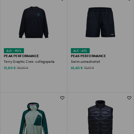
ALE –60%
ALE –41%
PEAK PERFORMANCE
PEAK PERFORMANCE
Terry Graphic Crew -collegepaita
Swim-uimashortsit
Discounted Price
Discounted Price
Original Price
Original Price
51,60 €
41,40 €
130,00 €
70,00 €