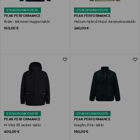
ETUKUPONKITUOTE
ETUKUPONKITUOTE
PEAK PERFORMANCE
PEAK PERFORMANCE
Rider- tekninen hupparitakki
Helium Hybrid Hood -kevytuntuvatakki
Original Price
Original Price
160,00 €
240,00 €
ETUKUPONKITUOTE
ETUKUPONKITUOTE
PEAK PERFORMANCE
PEAK PERFORMANCE
M Vibe 95 Jacket -takki
Graphic Pile -takki
Original Price
Original Price
400,00 €
180,00 €