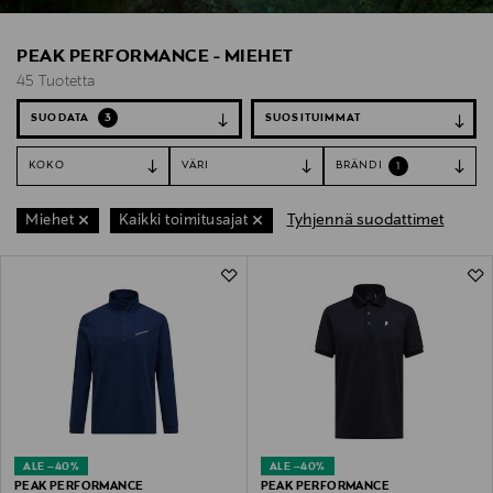
PEAK PERFORMANCE - MIEHET
45 Tuotetta
SUODATA
3
KOKO
VÄRI
BRÄNDI
1
Tyhjennä suodattimet
Miehet
Kaikki toimitusajat
45 Tuotetta
ALE –40%
ALE –40%
PEAK PERFORMANCE
PEAK PERFORMANCE