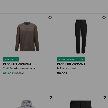
ALE –40%
ETUKUPONKITUOTE
PEAK PERFORMANCE
PEAK PERFORMANCE
Trail Polartec -treenipaita
M Flier -housut
Discounted Price
Original Price
Original Price
89,40 €
110,00 €
150,00 €