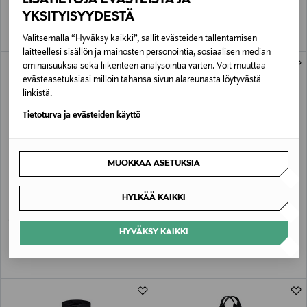
YKSITYISYYDESTÄ
Valitsemalla “Hyväksy kaikki”, sallit evästeiden tallentamisen
laitteellesi sisällön ja mainosten personointia, sosiaalisen median
ominaisuuksia sekä liikenteen analysointia varten. Voit muuttaa
evästeasetuksiasi milloin tahansa sivun alareunasta löytyvästä
linkistä.
Tietoturva ja evästeiden käyttö
MUOKKAA ASETUKSIA
ETUKUPONKITUOTE
UUTTA
ETUKUPONKITUOTE
UUTTA
PEAK PERFORMANCE
PEAK PERFORMANCE
HYLKÄÄ KAIKKI
Commuter-reppu
Original Small Logo t-paita
Original Price
Original Price
180,00 €
50,00 €
HYVÄKSY KAIKKI