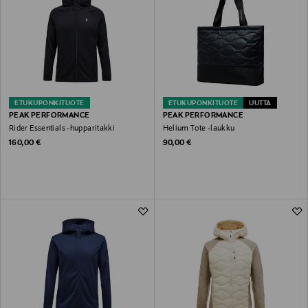
ETUKUPONKITUOTE
ETUKUPONKITUOTE
UUTTA
PEAK PERFORMANCE
PEAK PERFORMANCE
Rider Essentials -hupparitakki
Helium Tote -laukku
Original Price
Original Price
160,00 €
90,00 €