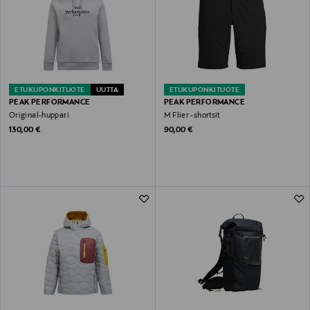
ETUKUPONKITUOTE
UUTTA
ETUKUPONKITUOTE
PEAK PERFORMANCE
PEAK PERFORMANCE
Original-huppari
M Flier -shortsit
Original Price
Original Price
130,00 €
90,00 €