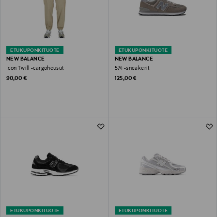
ETUKUPONKITUOTE
ETUKUPONKITUOTE
NEW BALANCE
NEW BALANCE
Icon Twill -cargohousut
574 -sneakerit
Original Price
Original Price
90,00 €
125,00 €
ETUKUPONKITUOTE
ETUKUPONKITUOTE