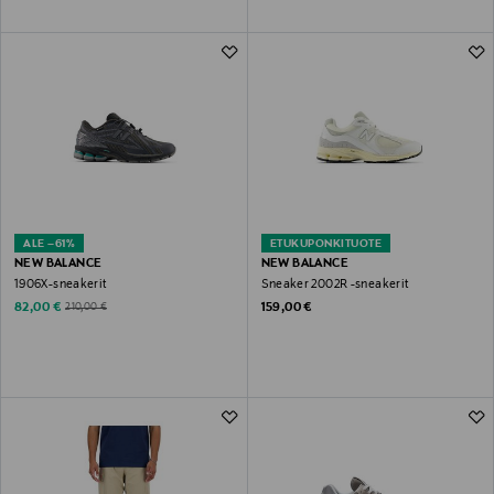
ALE –61%
ETUKUPONKITUOTE
NEW BALANCE
NEW BALANCE
1906X-sneakerit
Sneaker 2002R -sneakerit
Discounted Price
Original Price
Original Price
82,00 €
159,00 €
210,00 €