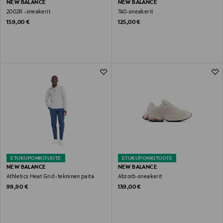
NEW BALANCE
NEW BALANCE
2002R -sneakerit
740-sneakerit
Original Price
Original Price
159,00 €
125,00 €
ETUKUPONKITUOTE
ETUKUPONKITUOTE
NEW BALANCE
NEW BALANCE
Athletics Heat Grid -tekninen paita
Abzorb-sneakerit
Original Price
Original Price
99,90 €
139,00 €