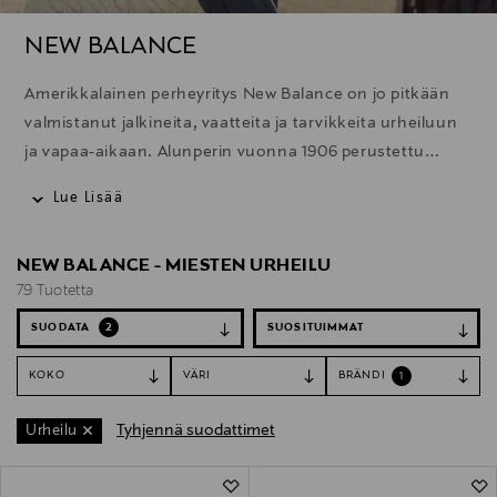
NEW BALANCE
Amerikkalainen perheyritys New Balance on jo pitkään
valmistanut jalkineita, vaatteita ja tarvikkeita urheiluun
ja vapaa-aikaan. Alunperin vuonna 1906 perustettu
brändi onkin saavuttanut paljon erityisesti juoksun
Lue Lisää
saralla. Viime vuosien aikana New Balancesta on tullut
myös merkittävämpi tekijä vapaa-ajan muodissa ja
NEW BALANCE - MIESTEN URHEILU
jalkineissa. Brändin sneakerit ovatkin näkyneet yhä
79 Tuotetta
enemmän muotiviikoilla, niin mallien kuin
vierailijoidenkin jalassa. Eikä ihme, koska New Balancen
SUODATA
2
jalkineissa osuvat kohdilleen hyvän jalkineen
KOKO
VÄRI
BRÄNDI
1
tärkeimmät ominaisuudet – tyyli, mukavuus ja laatu.
Tyhjennä suodattimet
Urheilu
79 Tuotetta