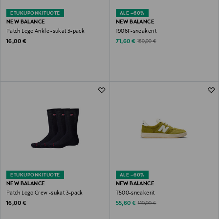
ETUKUPONKITUOTE
ALE –60%
NEW BALANCE
NEW BALANCE
Patch Logo Ankle -sukat 3-pack
1906F-sneakerit
Original Price
Discounted Price
Original Price
16,00 €
71,60 €
180,00 €
ETUKUPONKITUOTE
ALE –60%
NEW BALANCE
NEW BALANCE
Patch Logo Crew -sukat 3-pack
T500-sneakerit
Original Price
Discounted Price
Original Price
16,00 €
55,60 €
140,00 €