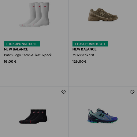
ETUKUPONKITUOTE
ETUKUPONKITUOTE
NEW BALANCE
NEW BALANCE
Patch Logo Crew -sukat 3-pack
740-sneakerit
Original Price
Original Price
16,00 €
129,00 €