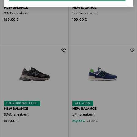
ETUKUPONKITUOTE
ETUKUPONKITUOTE
NEW BALANCE
NEW BALANCE
9060-sneakerit
9060-sneakerit
Original Price
Original Price
199,00 €
199,00 €
ETUKUPONKITUOTE
ALE –60%
NEW BALANCE
NEW BALANCE
9060-sneakerit
574 -sneakerit
Original Price
Discounted Price
Original Price
199,00 €
50,00 €
125,00 €