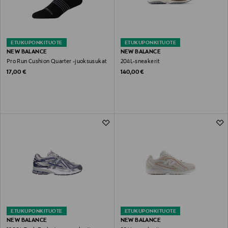
ETUKUPONKITUOTE
ETUKUPONKITUOTE
NEW BALANCE
NEW BALANCE
Pro Run Cushion Quarter -juoksusukat
204L-sneakerit
Original Price
Original Price
17,00 €
140,00 €
ETUKUPONKITUOTE
ETUKUPONKITUOTE
NEW BALANCE
NEW BALANCE