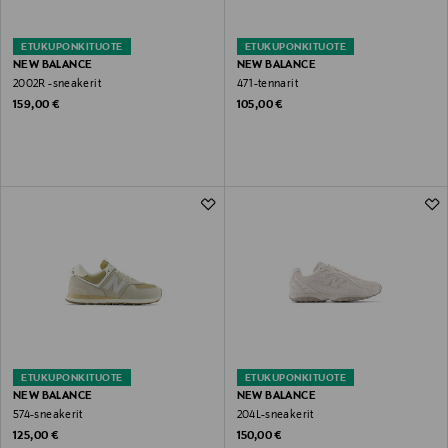
ETUKUPONKITUOTE
ETUKUPONKITUOTE
NEW BALANCE
NEW BALANCE
2002R -sneakerit
471-tennarit
Original Price
Original Price
159,00 €
105,00 €
ETUKUPONKITUOTE
ETUKUPONKITUOTE
NEW BALANCE
NEW BALANCE
574-sneakerit
204L-sneakerit
Original Price
Original Price
125,00 €
150,00 €