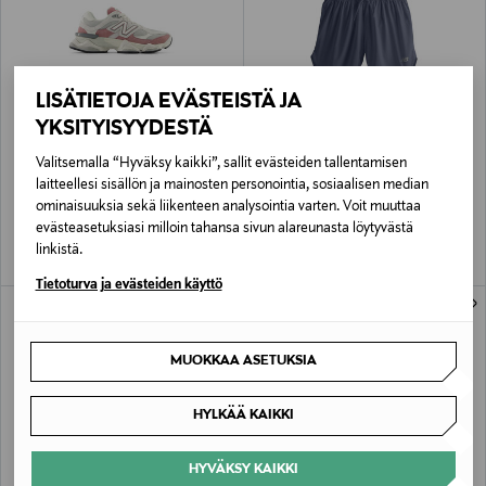
LISÄTIETOJA EVÄSTEISTÄ JA
YKSITYISYYDESTÄ
ETUKUPONKITUOTE
ALE –62%
NEW BALANCE
NEW BALANCE
Valitsemalla “Hyväksy kaikki”, sallit evästeiden tallentamisen
9060-sneakerit
RC-treenishortsit
laitteellesi sisällön ja mainosten personointia, sosiaalisen median
Original Price
Discounted Price
Original Price
200,00 €
25,90 €
68,00 €
ominaisuuksia sekä liikenteen analysointia varten. Voit muuttaa
evästeasetuksiasi milloin tahansa sivun alareunasta löytyvästä
linkistä.
Tietoturva ja evästeiden käyttö
MUOKKAA ASETUKSIA
HYLKÄÄ KAIKKI
HYVÄKSY KAIKKI