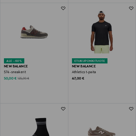
ALE –60%
ETUKUPONKITUOTE
NEW BALANCE
NEW BALANCE
574 -sneakerit
Athletics t-paita
Discounted Price
Original Price
Original Price
50,00 €
47,00 €
125,00 €