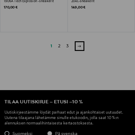
1906A Tech Explosion -sneakerit
204L-sneakerit
Original Price
Original Price
170,00 €
149,00 €
1
2
3
TILAA UUTISKIRJE
–
ETUSI
–
10 %
Uutiskirjeestämme löydät parhaat edut ja ajankohtaiset uutuudet.
Uutena tilaajana lähetämme sinulle etukoodin, jolla saat 10 %:n
alennuksen normaalihintaisesta kertaostoksesta.
Suomeksi
På svenska