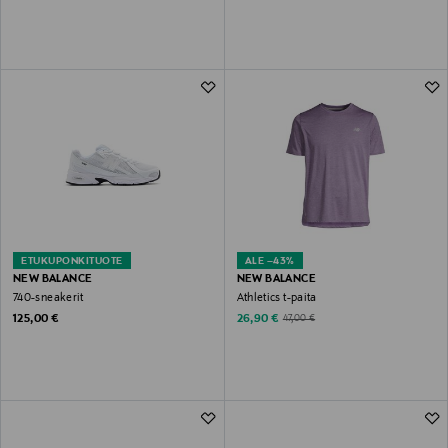
ETUKUPONKITUOTE
ALE –43%
NEW BALANCE
NEW BALANCE
740-sneakerit
Athletics t-paita
Original Price
Discounted Price
Original Price
125,00 €
26,90 €
47,00 €