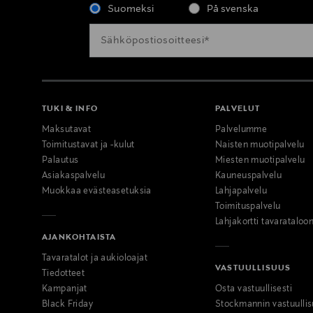
Suomeksi
På svenska
TUKI & INFO
PALVELUT
Maksutavat
Palvelumme
Toimitustavat ja -kulut
Naisten muotipalvelu
Palautus
Miesten muotipalvelu
Asiakaspalvelu
Kauneuspalvelu
Muokkaa evästeasetuksia
Lahjapalvelu
Toimituspalvelu
Lahjakortti tavarataloo
AJANKOHTAISTA
Tavaratalot ja aukioloajat
VASTUULLISUUS
Tiedotteet
Kampanjat
Osta vastuullisesti
Black Friday
Stockmannin vastuullis