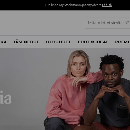
Lue lisää MyStockmann-jäsenyydestä
täältä
KKA
JÄSENEDUT
UUTUUDET
EDUT & IDEAT
PREMI