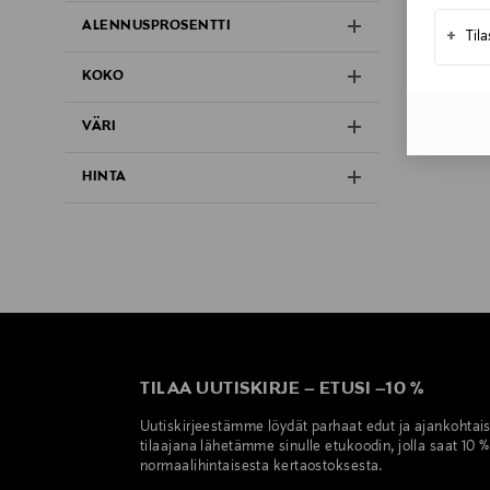
ALENNUSPROSENTTI
+
Til
KOKO
VÄRI
HINTA
TILAA UUTISKIRJE
–
ETUSI
–
10 %
Uutiskirjeestämme löydät parhaat edut ja ajankohtai
tilaajana lähetämme sinulle etukoodin, jolla saat 10 
normaalihintaisesta kertaostoksesta.