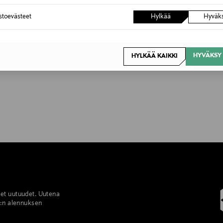
astoevästeet
Hylkää
Hyväk
HYVÄKSY 
HYLKÄÄ KAIKKI
set uutuudet. Uutena
%:n alennuksen