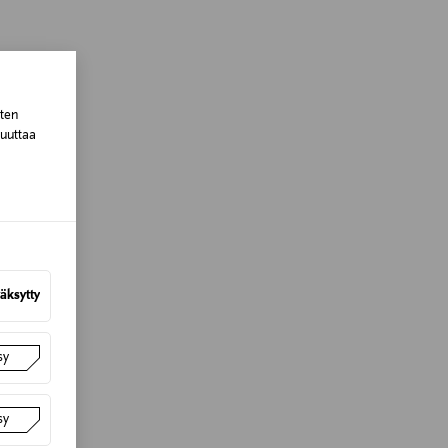
sten
muuttaa
äksytty
sy
sy