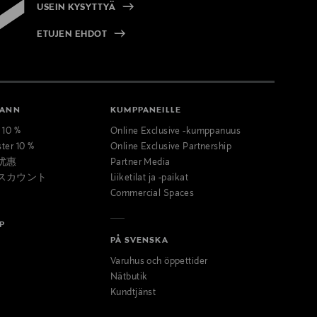
USEIN KYSYTTYÄ
ETUJEN EHDOT
MANN
KUMPPANEILLE
t 10 %
Online Exclusive -kumppanuus
ster 10 %
Online Exclusive Partnership
优惠
Partner Media
スカウント
Liiketilat ja -paikat
Commercial Spaces
P
PÅ SVENSKA
Varuhus och öppettider
Nätbutik
Kundtjänst