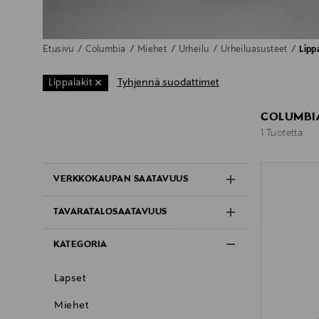
Etusivu
Columbia
Miehet
Urheilu
Urheiluasusteet
Lipp
Tyhjennä suodattimet
Lippalakit
COLUMBIA
1 Tuotetta
1 Tuotetta
VERKKOKAUPAN SAATAVUUS
TAVARATALOSAATAVUUS
KATEGORIA
Lapset
Miehet