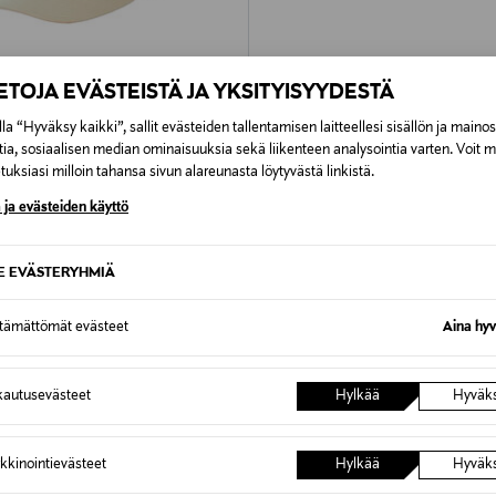
IETOJA EVÄSTEISTÄ JA YKSITYISYYDESTÄ
la “Hyväksy kaikki”, sallit evästeiden tallentamisen laitteellesi sisällön ja maino
40%
tia, sosiaalisen median ominaisuuksia sekä liikenteen analysointia varten. Voit 
A
uksiasi milloin tahansa sivun alareunasta löytyvästä linkistä.
alakki
 ja evästeiden käyttö
d Price
iginal Price
0,00 €
SE EVÄSTERYHMIÄ
ttämättömät evästeet
Aina hyv
autusevästeet
Hylkää
Hyväk
kkinointievästeet
Hylkää
Hyväk