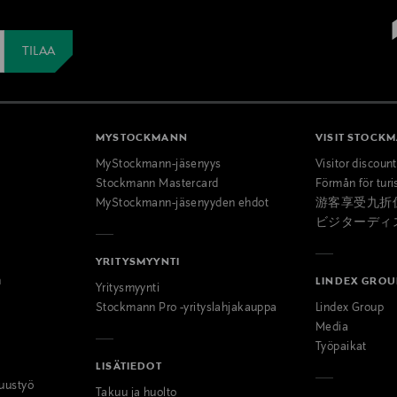
MYSTOCKMANN
VISIT STOCK
MyStockmann-jäsenyys
Visitor discoun
Stockmann Mastercard
Förmån för turi
MyStockmann-jäsenyyden ehdot
游客享受九折
ビジターディ
YRITYSMYYNTI
n
LINDEX GROU
Yritysmyynti
Stockmann Pro -yrityslahjakauppa
Lindex Group
Media
Työpaikat
LISÄTIEDOT
uustyö
Takuu ja huolto