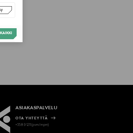
sy
KAIKKI
ASIAKASPALVELU
OTA YHTEYTTÄ
+358 9 1211(pvm/mpm)