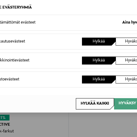
SE EVÄSTERYHMIÄ
ttämättömät evästeet
Aina hyv
autusevästeet
Hylkää
Hyväk
kkinointievästeet
Hylkää
Hyväk
astoevästeet
Hylkää
Hyväk
HYVÄKSY 
HYLKÄÄ KAIKKI
61%
CTIVE
-farkut