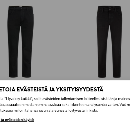
IETOJA EVÄSTEISTÄ JA YKSITYISYYDESTÄ
61%
ETUKUPONKITUOTE
CTIVE
CAMEL ACTIVE
la “Hyväksy kaikki”, sallit evästeiden tallentamisen laitteellesi sisällön ja maino
-farkut
Woodstock-farkut
tia, sosiaalisen median ominaisuuksia sekä liikenteen analysointia varten. Voit 
Original Price
d Price
riginal Price
129,00 €
uksiasi milloin tahansa sivun alareunasta löytyvästä linkistä.
119,95 €
 ja evästeiden käyttö