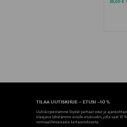
Discounte
O
29,00 €
TILAA UUTISKIRJE
–
ETUSI
–
10 %
Uutiskirjeestämme löydät parhaat edut ja ajankohtai
tilaajana lähetämme sinulle etukoodin, jolla saat 10 
normaalihintaisesta kertaostoksesta.