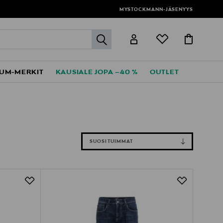
MYSTOCKMANN-JÄSENYYS
label.header.go
UM-MERKIT
KAUSIALE JOPA –40 %
OUTLET
SUOSITUIMMAT