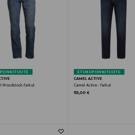
PONKITUOTE
ETUKUPONKITUOTE
CTIVE
CAMEL ACTIVE
it Woodstock-farkut
Camel Active - farkut
rice
Original Price
119,00 €