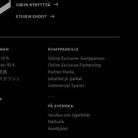
USEIN KYSYTTYÄ
ETUJEN EHDOT
MANN
KUMPPANEILLE
t 10 %
Online Exclusive -kumppanuus
ster 10 %
Online Exclusive Partnership
优惠
Partner Media
スカウント
Liiketilat ja -paikat
Commercial Spaces
P
PÅ SVENSKA
Varuhus och öppettider
Nätbutik
Kundtjänst