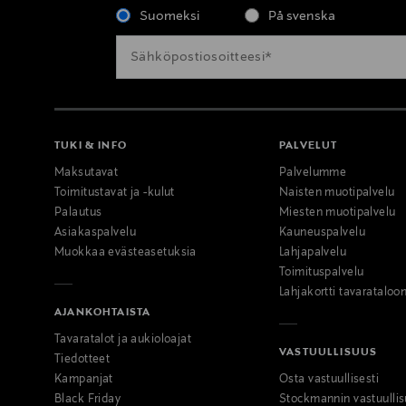
Suomeksi
På svenska
TUKI & INFO
PALVELUT
Maksutavat
Palvelumme
Toimitustavat ja -kulut
Naisten muotipalvelu
Palautus
Miesten muotipalvelu
Asiakaspalvelu
Kauneuspalvelu
Muokkaa evästeasetuksia
Lahjapalvelu
Toimituspalvelu
Lahjakortti tavarataloo
AJANKOHTAISTA
Tavaratalot ja aukioloajat
VASTUULLISUUS
Tiedotteet
Kampanjat
Osta vastuullisesti
Black Friday
Stockmannin vastuullis