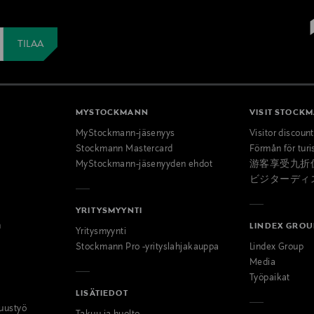
MYSTOCKMANN
VISIT STOCK
MyStockmann-jäsenyys
Visitor discoun
Stockmann Mastercard
Förmån för turi
MyStockmann-jäsenyyden ehdot
游客享受九折
ビジターディ
YRITYSMYYNTI
n
LINDEX GROU
Yritysmyynti
Stockmann Pro -yrityslahjakauppa
Lindex Group
Media
Työpaikat
LISÄTIEDOT
uustyö