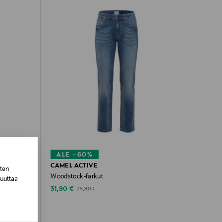
ALE –60%
CAMEL ACTIVE
sten
Woodstock-farkut
muuttaa
Discounted Price
Original Price
31,90 €
79,90 €