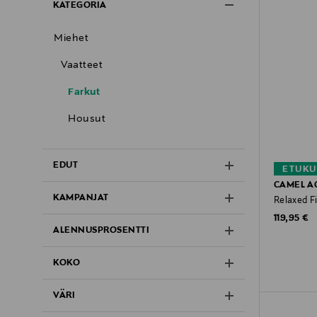
KATEGORIA
Miehet
Vaatteet
Farkut
Housut
EDUT
ETUKU
CAMEL A
KAMPANJAT
Relaxed F
Original P
119,95 €
ALENNUSPROSENTTI
KOKO
VÄRI