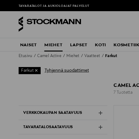
TAVARATALOT JA AUKIOLOAJAT
PALVELUT
NAISET
MIEHET
LAPSET
KOTI
KOSMETII
Etusivu
Camel Active
Miehet
Vaatteet
Farkut
Tyhjennä suodattimet
Farkut
CAMEL AC
7 Tuotetta
7 Tuotetta
VERKKOKAUPAN SAATAVUUS
TAVARATALOSAATAVUUS