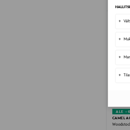
HALLIT
+
Väl
+
Muk
+
Mar
+
Til
ALE –
CAMEL A
Woodstock