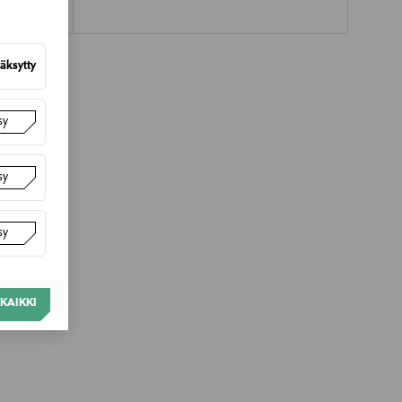
äksytty
sy
sy
sy
KAIKKI