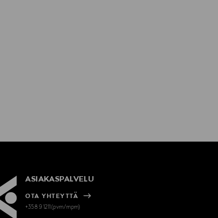
ASIAKASPALVELU
OTA YHTEYTTÄ
+358 9 1211(pvm/mpm)