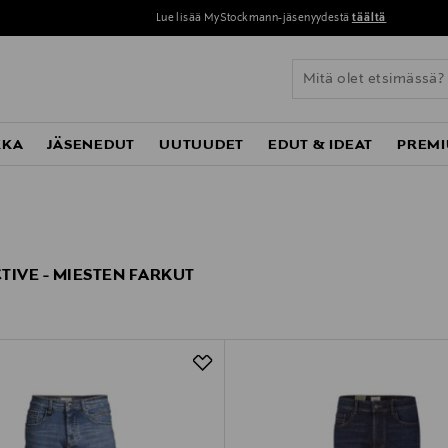
Lue lisää MyStockmann-jäsenyydestä
täältä
KKA
JÄSENEDUT
UUTUUDET
EDUT & IDEAT
PREMI
TIVE - MIESTEN FARKUT