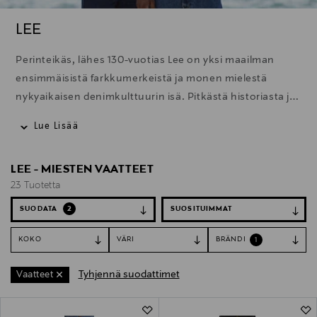
LEE
Perinteikäs, lähes 130-vuotias Lee on yksi maailman
ensimmäisistä farkkumerkeistä ja monen mielestä
nykyaikaisen denimkulttuurin isä. Pitkästä historiasta ja
perinteiden kunnioittamisesta ei ole tullut painolastia,
Lue Lisää
vaan voimavara, jonka Lee on yhdistänyt uusien,
innovatiivisten trendien luomiseen. Työvaatteista on
LEE - MIESTEN VAATTEET
tullut modernia, eteenpäin katsovaa katumuotia.
23 Tuotetta
SUODATA
2
KOKO
VÄRI
BRÄNDI
1
Tyhjennä suodattimet
Vaatteet
23 Tuotetta