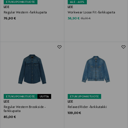
ETUKUPONKITUOTE
ALE –40%
LEE
LEE
Regular Western -farkkupaita
Workwear Loose Fit -farkkupaita
Original Price
Discounted Price
Original Price
76,90 €
38,90 €
65,00 €
ETUKUPONKITUOTE
UUTTA
ETUKUPONKITUOTE
LEE
LEE
Regular Western Brookside -
Relaxed Rider -farkkutakki
farkkupaita
Original Price
109,00 €
Original Price
85,00 €