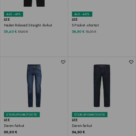
ALE –41%
ALE –40%
LEE
LEE
Haden Relaxed Straight -farkut
5 Pocket -shortsit
Discounted Price
Discounted Price
Original Price
Original Price
59,40 €
38,90 €
99,90 €
65,00 €
ETUKUPONKITUOTE
ETUKUPONKITUOTE
LEE
LEE
Daren-farkut
Daren-farkut
Original Price
Original Price
99,90 €
94,90 €