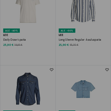
ALE –40%
ALE –60%
LEE
LEE
Daily Dose t-paita
Long Sleeve Regular -kauluspaita
Discounted Price
Discounted Price
Original Price
Original Price
23,90 €
25,90 €
39,95 €
65,00 €