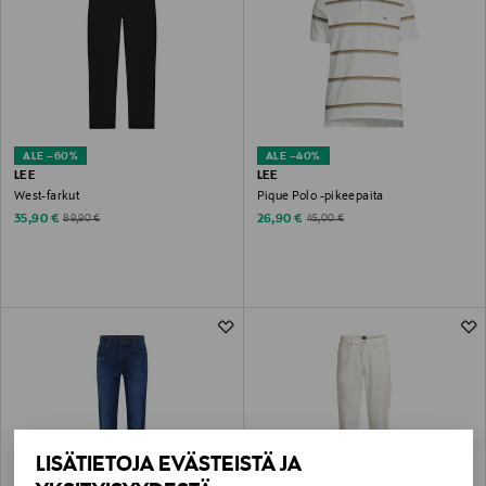
ALE –60%
ALE –40%
LEE
LEE
West-farkut
Pique Polo -pikeepaita
Discounted Price
Discounted Price
Original Price
Original Price
35,90 €
26,90 €
89,90 €
45,00 €
LISÄTIETOJA EVÄSTEISTÄ JA