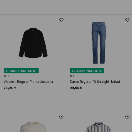
ETUKUPONKITUOTE
ETUKUPONKITUOTE
LEE
LEE
Western Regular Fit -kauluspaita
Daren Regular Fit Straight -farkut
Original Price
Original Price
76,90 €
99,95 €