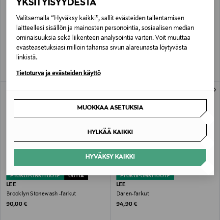
YKSITYISYYDESTÄ
ALE –61%
ALE –41%
Valitsemalla “Hyväksy kaikki”, sallit evästeiden tallentamisen
LEE
LEE
laitteellesi sisällön ja mainosten personointia, sosiaalisen median
X Straight -farkut
Haden Relaxed Fit Straight -farkut
ominaisuuksia sekä liikenteen analysointia varten. Voit muuttaa
Discounted Price
Discounted Price
Original Price
Original Price
37,00 €
65,40 €
94,90 €
109,95 €
evästeasetuksiasi milloin tahansa sivun alareunasta löytyvästä
linkistä.
Tietoturva ja evästeiden käyttö
MUOKKAA ASETUKSIA
HYLKÄÄ KAIKKI
HYVÄKSY KAIKKI
ETUKUPONKITUOTE
UUTTA
ETUKUPONKITUOTE
LEE
LEE
Brooklyn Stonewash -farkut
Daren-farkut
Original Price
Original Price
90,00 €
94,90 €