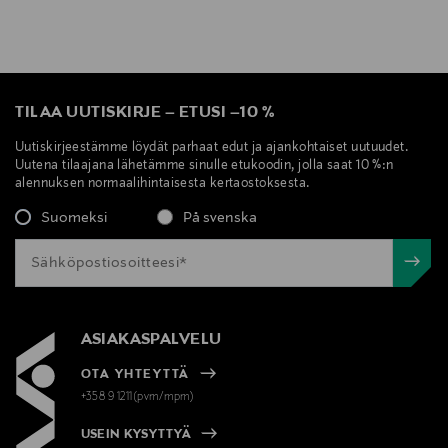
TILAA UUTISKIRJE
–
ETUSI
–
10 %
Uutiskirjeestämme löydät parhaat edut ja ajankohtaiset uutuudet.
Uutena tilaajana lähetämme sinulle etukoodin, jolla saat 10 %:n
alennuksen normaalihintaisesta kertaostoksesta.
Suomeksi
På svenska
ASIAKASPALVELU
OTA YHTEYTTÄ
+358 9 1211(pvm/mpm)
USEIN KYSYTTYÄ