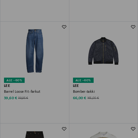
ALE –60%
ALE –60%
LEE
LEE
Barrel Loose Fit -farkut
Bomber-takki
Discounted Price
Discounted Price
Original Price
Original Price
39,60 €
66,00 €
99,95 €
165,00 €