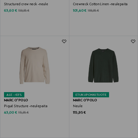
Structured crew neck -neule
Crewneck Cotton Linen -neulepaita
Discounted Price
Discounted Price
Original Price
Original Price
63,60 €
101,40 €
159,95 €
169,95 €
ALE –63%
ETUKUPONKITUOTE
MARC O'POLO
MARC O'POLO
Piqué Structure -neulepaita
Neule
Discounted Price
Original Price
Original Price
43,00 €
115,95 €
115,95 €