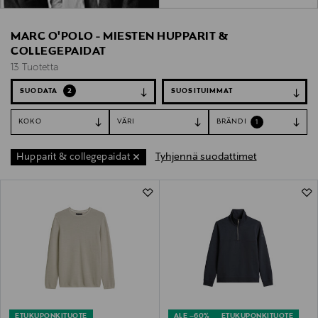
MARC O'POLO - MIESTEN HUPPARIT &
COLLEGEPAIDAT
13 Tuotetta
SUODATA
2
KOKO
VÄRI
BRÄNDI
1
Tyhjennä suodattimet
Hupparit & collegepaidat
13 Tuotetta
ETUKUPONKITUOTE
ALE –60%
ETUKUPONKITUOTE