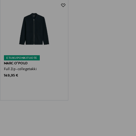
ETUKUPONKITUOTE
MARC O'POLO
Full Zip -collegetakki
Original Price
149,95 €