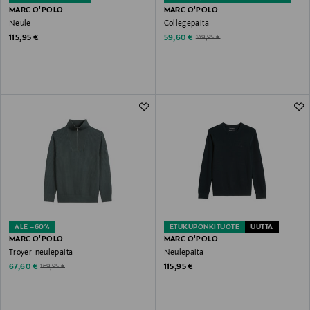
MARC O'POLO
MARC O'POLO
Neule
Collegepaita
Original Price
Discounted Price
Original Price
115,95 €
59,60 €
149,95 €
ALE –60%
ETUKUPONKITUOTE
UUTTA
MARC O'POLO
MARC O'POLO
Troyer-neulepaita
Neulepaita
Discounted Price
Original Price
Original Price
67,60 €
115,95 €
169,95 €