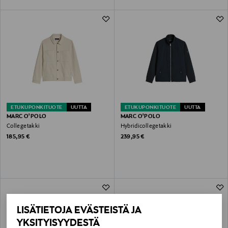
ETUKUPONKITUOTE
UUTTA
ETUKUPONKITUOTE
UUTTA
MARC O'POLO
MARC O'POLO
Collegetakki
Hybridicollegetakki
Original Price
Original Price
185,95 €
239,95 €
LISÄTIETOJA EVÄSTEISTÄ JA
YKSITYISYYDESTÄ