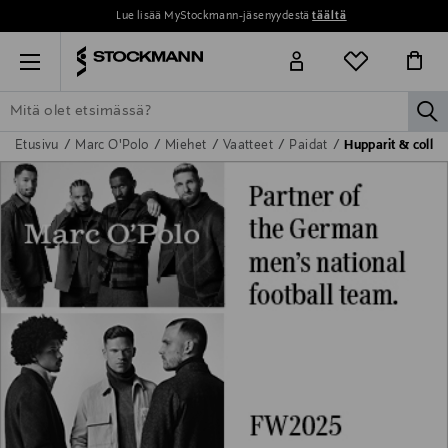
Lue lisää MyStockmann-jäsenyydestä
täältä
Menu
la
Etusivu
Marc O'Polo
Miehet
Vaatteet
Paidat
Hupparit & colle
ETSI KAIKKI
NAISET
MIEHET
LAPSET
KOTI
KOSMETIIK