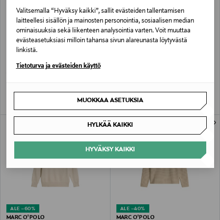
Valitsemalla “Hyväksy kaikki”, sallit evästeiden tallentamisen
laitteellesi sisällön ja mainosten personointia, sosiaalisen median
ominaisuuksia sekä liikenteen analysointia varten. Voit muuttaa
evästeasetuksiasi milloin tahansa sivun alareunasta löytyvästä
ETUKUPONKITUOTE
UUTTA
ALE –63%
linkistä.
MARC O'POLO
MARC O'POLO
Neulepaita
Crewneck-neule
Tietoturva ja evästeiden käyttö
Original Price
Discounted Price
Original Price
115,95 €
43,00 €
115,95 €
MUOKKAA ASETUKSIA
HYLKÄÄ KAIKKI
HYVÄKSY KAIKKI
ALE –60%
ALE –40%
MARC O'POLO
MARC O'POLO