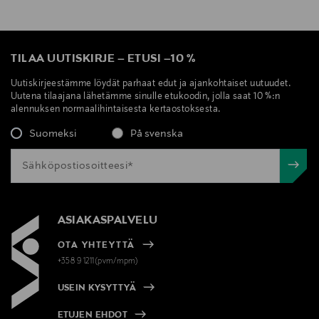
TILAA UUTISKIRJE
–
ETUSI
–
10 %
Uutiskirjeestämme löydät parhaat edut ja ajankohtaiset uutuudet.
Uutena tilaajana lähetämme sinulle etukoodin, jolla saat 10 %:n
alennuksen normaalihintaisesta kertaostoksesta.
Suomeksi
På svenska
ASIAKASPALVELU
OTA YHTEYTTÄ
+358 9 1211(pvm/mpm)
USEIN KYSYTTYÄ
ETUJEN EHDOT