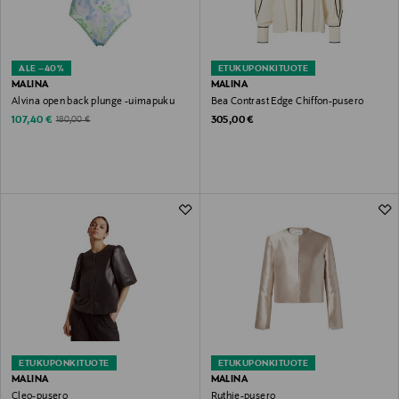
ALE –40%
ETUKUPONKITUOTE
MALINA
MALINA
Alvina open back plunge -uimapuku
Bea Contrast Edge Chiffon-pusero
Discounted Price
Original Price
Original Price
107,40 €
305,00 €
180,00 €
ETUKUPONKITUOTE
ETUKUPONKITUOTE
MALINA
MALINA
Cleo-pusero
Ruthie-pusero