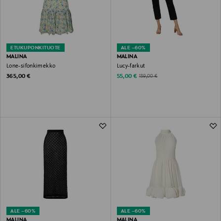
ETUKUPONKITUOTE
ALE –60%
MALINA
MALINA
Lone-sifonkimekko
Lucy-farkut
Original Price
Discounted Price
Original Price
365,00 €
55,00 €
139,00 €
ALE –60%
ALE –60%
MALINA
MALINA