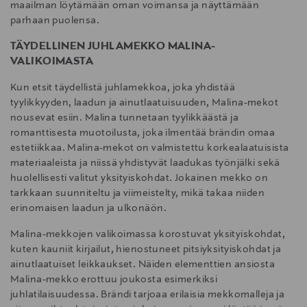
maailman löytämään oman voimansa ja näyttämään
parhaan puolensa.
TÄYDELLINEN JUHLAMEKKO MALINA-
VALIKOIMASTA
Kun etsit täydellistä juhlamekkoa, joka yhdistää
tyylikkyyden, laadun ja ainutlaatuisuuden, Malina-mekot
nousevat esiin. Malina tunnetaan tyylikkäästä ja
romanttisesta muotoilusta, joka ilmentää brändin omaa
estetiikkaa. Malina-mekot on valmistettu korkealaatuisista
materiaaleista ja niissä yhdistyvät laadukas työnjälki sekä
huolellisesti valitut yksityiskohdat. Jokainen mekko on
tarkkaan suunniteltu ja viimeistelty, mikä takaa niiden
erinomaisen laadun ja ulkonäön.
Malina-mekkojen valikoimassa korostuvat yksityiskohdat,
kuten kauniit kirjailut, hienostuneet pitsiyksityiskohdat ja
ainutlaatuiset leikkaukset. Näiden elementtien ansiosta
Malina-mekko erottuu joukosta esimerkiksi
juhlatilaisuudessa. Brändi tarjoaa erilaisia mekkomalleja ja