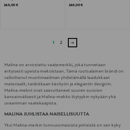
Original Price
Original Price
249,00 €
249,00 €
1
2
Malina on arvostettu vaatemerkki, joka tunnetaan
erityisesti upeista mekoistaan. Tämä ruotsalainen brändi on
valloittanut muotimaailman yhdistämällä laadukkaat
materiaalit, taidokkaan käsityön ja elegantin designin.
Malina-mekot ovat saavuttaneet suuren suosion
kansainvälisesti ja Malina-mekko löytyykin nykyään yhä
useamman vaatekaapista.
MALINA JUHLISTAA NAISELLISUUTTA
Yksi Malina-merkin tunnusomaisista piirteistä on sen kyky