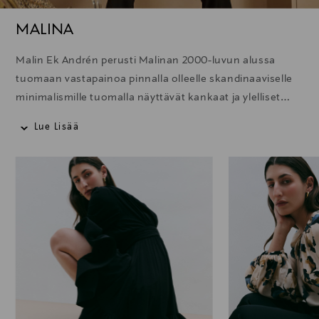
MALINA
Malin Ek Andrén perusti Malinan 2000-luvun alussa
tuomaan vastapainoa pinnalla olleelle skandinaaviselle
minimalismille tuomalla näyttävät kankaat ja ylelliset
materiaalit taas muotiin. Tänä päivänä Malina on
Lue Lisää
edelleen uskollinen tyylilleen ja sen luomukset ovat
naisellisia sekä herkullisen yksityiskohtaisia ja värikkäitä.
Tutustu erityisesti Malinan ihaniin juhlamekkoihin, jotka
ovat näyttävä valinta kaikkiin juhliin.