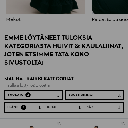
Mekot
Paidat & pusero
EMME LÖYTÄNEET TULOKSIA
KATEGORIASTA HUIVIT & KAULALIINAT,
JOTEN ETSIMME TÄTÄ KOKO
SIVUSTOLTA:
MALINA - KAIKKI KATEGORIAT
Haullasi löytyi 62 tuotetta
SUODATA
2
BRÄNDI
KOKO
VÄRI
1