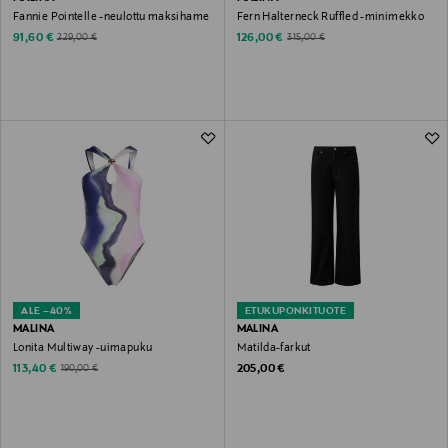
Fannie Pointelle -neulottu maksihame
Fern Halterneck Ruffled -minimekko
Discounted Price
Discounted Price
Original Price
Original Price
91,60 €
126,00 €
229,00 €
315,00 €
ALE –40%
ETUKUPONKITUOTE
MALINA
MALINA
Lonita Multiway -uimapuku
Matilda-farkut
Discounted Price
Original Price
Original Price
113,40 €
205,00 €
190,00 €