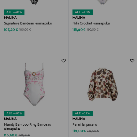
ALE –40%
ALE –40%
MALINA
MALINA
Signature Bandeau -uimapuku
Nila Crochet -uimapuku
Discounted Price
Discounted Price
Original Price
Original Price
107,40 €
113,40 €
180,00 €
190,00 €
ALE –40%
ALE –62%
MALINA
MALINA
Mandy Bamboo Ring Bandeau -
Pernilla-pusero
uimapuku
Discounted Price
Original Price
119,00 €
315,00 €
Discounted Price
Original Price
113,40 €
190,00 €