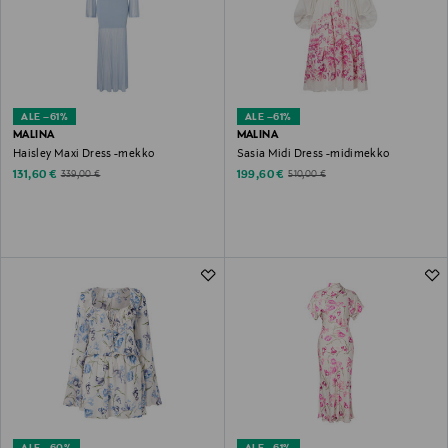
ALE –61%
ALE –61%
MALINA
MALINA
Haisley Maxi Dress -mekko
Sasia Midi Dress -midimekko
Discounted Price
Discounted Price
Original Price
Original Price
131,60 €
199,60 €
339,00 €
510,00 €