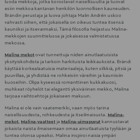
luoda mekkoja, jotka korostavat naisellisuutta ja tuovat
esiin mekkoa kantavan henkilön luonnollisen kauneuden.
Brändin perustaja ja luova johtaja Malin Andrén uskoo
vahvasti siihen, että jokaisella on oikeus tuntea itsensä
kauniiksi ja itsevarmaksi. Tämä filosofia heijastuu Malina-
mekkojen suunnittelussa ja jokaisessa valmistetussa
mekossa.
Malina mekot
ovat tunnettuja niiden ainutlaatuisista
yksityiskohdista ja tarkoin harkituista leikkauksista. Brändi
käyttää korkealaatuisia materiaaleja, kuten silkkiä, pitsiä ja
puuvillaa, ja yhdistää ne rohkeisiin väreihin ja kauniisiin
kuoseihin. Olipa kyseessä romanttinen kukkakuosi,
muhkeat röyhelöt tai elegantti yksivärinen mekko, Malina
tarjoaa vaihtoehtoja jokaiseen makuun.
Malina ei ole vain vaatemerkki, vaan myös tarina
naisellisuudesta, rohkeudesta ja itseilmaisusta.
Malina-
mekot
,
Malina-vaatteet
ja
Malina-uimapuvut
kannustavat
jokaista naista ilmaisemaan omaa ainutlaatuista tyyliään ja
tuntea olonsa upeaksi. Malina inspiroi naisia ympäri