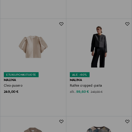
ETUKUPONKITUOTE
ALE –60%
MALINA
MALINA
Cleo-pusero
Ruthie cropped -paita
Original Price
Discounted Price
Original Price
alk.
249,00 €
99,60 €
249,00 €