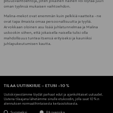
pituusvaihtoehtoja, joten jokainen nainen voi löytää juuri
oman tyylinsä mukaisen vaihtoehdon.
Malina-mekot ovat enemmän kuin pelkkiä vaatteita - ne
ovat tapa ilmaista omaa persoonallisuutta ja tyyliä.
Arvokkaan oloinen asu lisää juhlatunnelmaa ja Malina
uskookin siihen, että jokaisella naisella tulisi olla
mahdollisuus tuntea itsensä erityiseksi ja kauniiksi
juhlapukeutumisen kautta.
TILAA UUTISKIRJE
–
ETUSI
–
10 %
Uutiskirjeestämme löydät parhaat edut ja ajankohtaiset uutuudet.
Uutena tilaajana lähetämme sinulle etukoodin, jolla saat 10 %:n
alennuksen normaalihintaisesta kertaostoksesta.
Suomeksi
På svenska