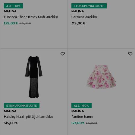
ALE –61%
ETUKUPONKITUOTE
MALINA
MALINA
Elionora Sheer Jersey Midi -mekko
Carmine-mekko
Discounted Price
Original Price
Original Price
139,00 €
319,00 €
355,00 €
ETUKUPONKITUOTE
ALE –60%
MALINA
MALINA
Haisley Maxi- pitkä juhlamekko
Fantine-hame
Original Price
Discounted Price
Original Price
315,00 €
127,60 €
319,00 €