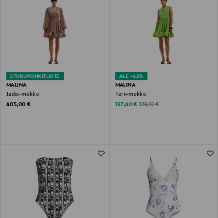
ETUKUPONKITUOTE
ALE –42%
MALINA
MALINA
Jadie-mekko
Fern-mekko
Original Price
Discounted Price
Original Price
405,00 €
197,40 €
339,00 €