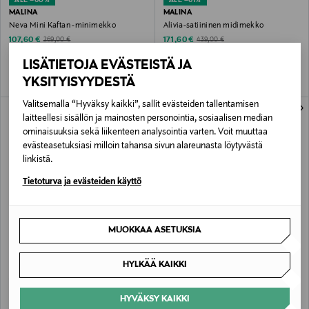
ALE –60%
ALE –61%
MALINA
MALINA
Neva Mini Kaftan -minimekko
Alivia-satiininen midimekko
Discounted Price
Discounted Price
Original Price
Original Price
107,60 €
171,60 €
269,00 €
439,00 €
LISÄTIETOJA EVÄSTEISTÄ JA
YKSITYISYYDESTÄ
Valitsemalla “Hyväksy kaikki”, sallit evästeiden tallentamisen
laitteellesi sisällön ja mainosten personointia, sosiaalisen median
ominaisuuksia sekä liikenteen analysointia varten. Voit muuttaa
evästeasetuksiasi milloin tahansa sivun alareunasta löytyvästä
linkistä.
Tietoturva ja evästeiden käyttö
ETUKUPONKITUOTE
ETUKUPONKITUOTE
MUOKKAA ASETUKSIA
MALINA
MALINA
Leontine Pouf Sleeve -röyhelöllinen
Lune-frillapusero
midimekko
HYLKÄÄ KAIKKI
Original Price
225,00 €
Original Price
439,00 €
HYVÄKSY KAIKKI