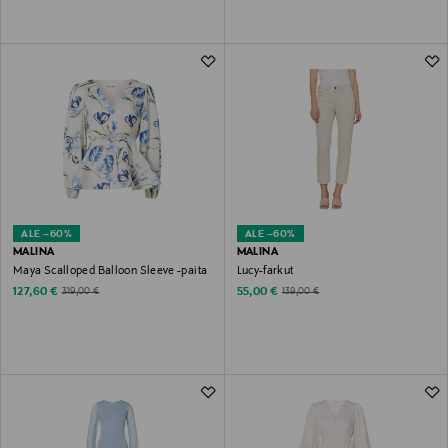
ALE –60%
ALE –60%
MALINA
MALINA
Maya Scalloped Balloon Sleeve -paita
Lucy-farkut
Discounted Price
Discounted Price
Original Price
Original Price
127,60 €
55,00 €
319,00 €
139,00 €