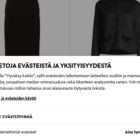
IETOJA EVÄSTEISTÄ JA YKSITYISYYDESTÄ
la “Hyväksy kaikki”, sallit evästeiden tallentamisen laitteellesi sisällön ja maino
tia, sosiaalisen median ominaisuuksia sekä liikenteen analysointia varten. Voit 
PONKITUOTE
UUTTA
ALE –61%
uksiasi milloin tahansa sivun alareunasta löytyvästä linkistä.
A STUDIO
MAX MARA STUDIO
 ja evästeiden käyttö
e-hame
Perdoni Strickjacke -jakku
rice
Discounted Price
Original Price
311,00 €
795,00 €
SE EVÄSTERYHMIÄ
ttämättömät evästeet
Aina hyv