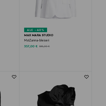
ALE –40%
MAX MARA STUDIO
MstZanna-bleiseri
Discounted Price
Original Price
357,00 €
595,00 €