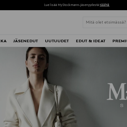
Lue lisää MyStockmann-jäsenyydestä
täältä
KKA
JÄSENEDUT
UUTUUDET
EDUT & IDEAT
PREMI