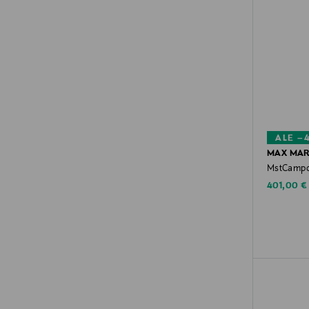
ALE –
MAX MAR
MstCamp
Discounte
401,00 €