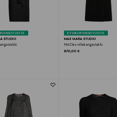
PONKITUOTE
ETUKUPONKITUOTE
A STUDIO
MAX MARA STUDIO
kangastakki
MstCles-villakangastakki
rice
Original Price
870,00 €