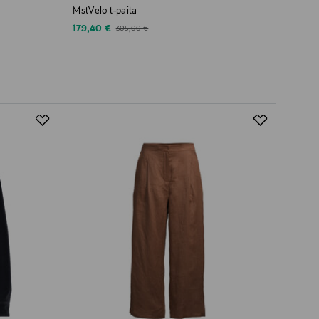
MstVelo t-paita
Discounted Price
Original Price
179,40 €
305,00 €