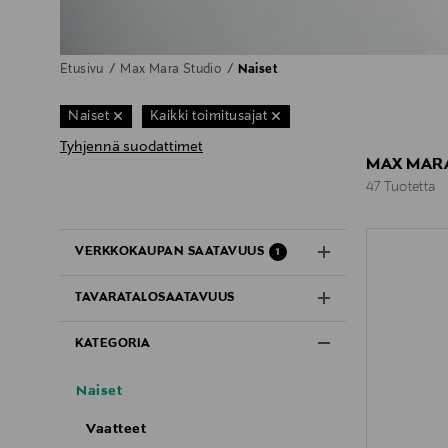
Etusivu
Max Mara Studio
Naiset
Naiset
Kaikki toimitusajat
Tyhjennä suodattimet
MAX MARA
47 Tuotetta
47 Tuotetta
VERKKOKAUPAN SAATAVUUS
1
TAVARATALOSAATAVUUS
KATEGORIA
Naiset
Vaatteet