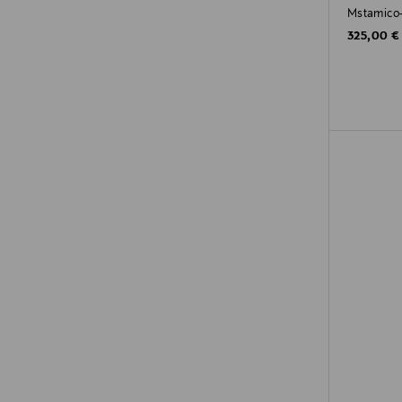
Mstamico
Original P
325,00 €