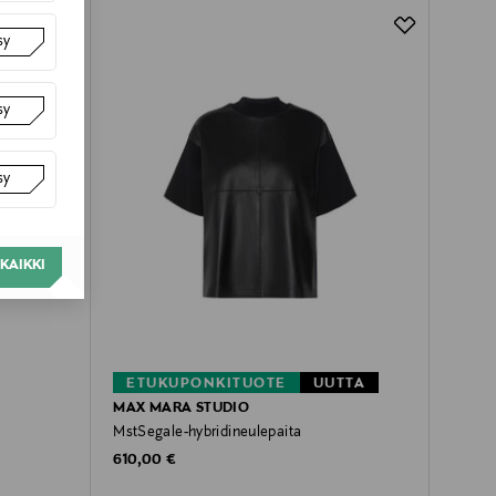
sy
sy
sy
KAIKKI
ETUKUPONKITUOTE
UUTTA
MAX MARA STUDIO
MstSegale-hybridineulepaita
Original Price
610,00 €