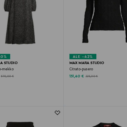
40%
ALE –42%
A STUDIO
MAX MARA STUDIO
o-mekko
Citrato-pusero
d Price
Discounted Price
Original Price
Original Price
131,40 €
670,00 €
225,00 €