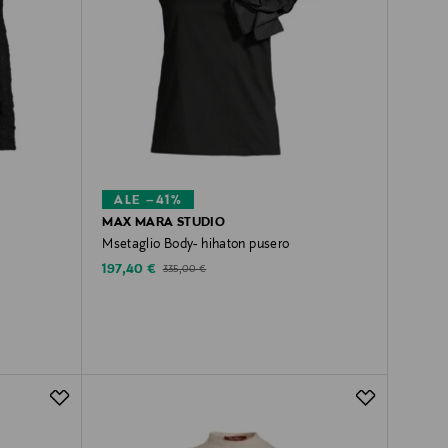
ALE –41%
MAX MARA STUDIO
Msetaglio Body- hihaton pusero
Discounted Price
Original Price
197,40 €
335,00 €