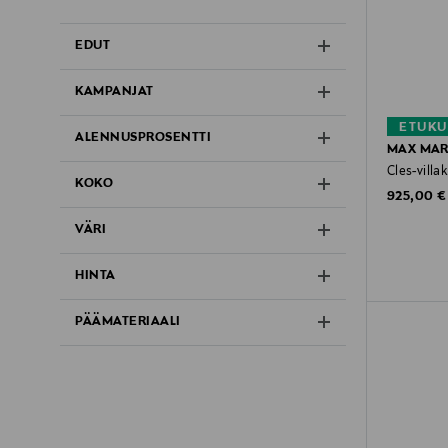
EDUT
KAMPANJAT
ETUKU
ALENNUSPROSENTTI
MAX MAR
Cles-villa
KOKO
Original P
925,00 €
VÄRI
HINTA
PÄÄMATERIAALI