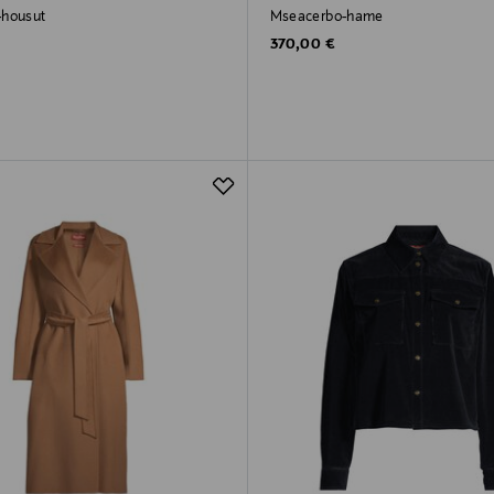
-housut
Mseacerbo-hame
rice
Original Price
370,00 €