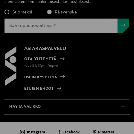
alennuksen normaalihintaisesta kertaostoksesta.
Suomeksi
På svenska
ASIAKASPALVELU
OTA YHTEYTTÄ
+358 9 1211(pvm/mpm)
USEIN KYSYTTYÄ
ETUJEN EHDOT
NÄYTÄ VALIKKO
TUKI & INFO
Instagram
Facebook
Pinterest