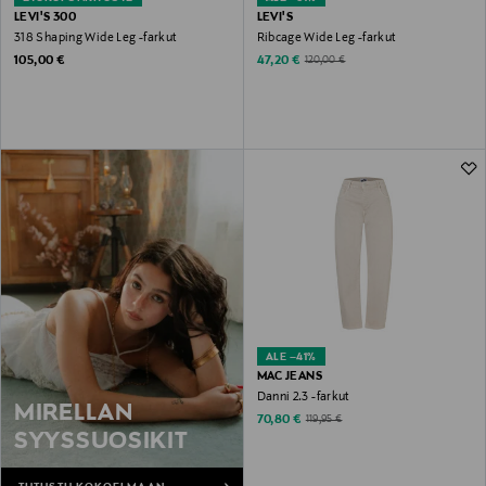
LEVI'S 300
LEVI'S
318 Shaping Wide Leg -farkut
Ribcage Wide Leg -farkut
Original Price
Discounted Price
Original Price
105,00 €
47,20 €
120,00 €
ALE –41%
MAC JEANS
Danni 2.3 -farkut
MIRELLAN
Discounted Price
Original Price
70,80 €
119,95 €
SYYSSUOSIKIT