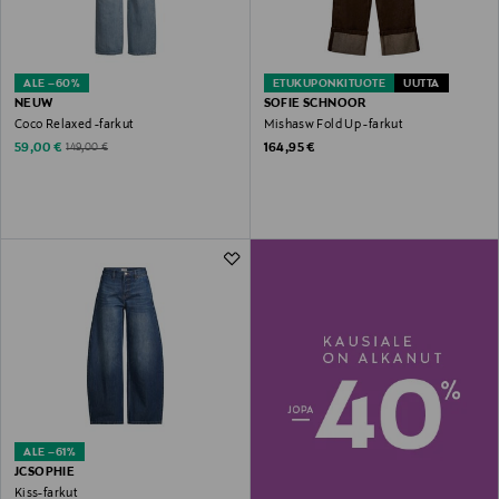
ALE –60%
ETUKUPONKITUOTE
UUTTA
NEUW
SOFIE SCHNOOR
Coco Relaxed -farkut
Mishasw Fold Up -farkut
Discounted Price
Original Price
Original Price
59,00 €
164,95 €
149,00 €
ALE –61%
JCSOPHIE
Kiss-farkut