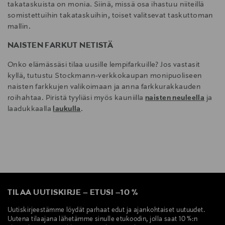
takataskuista on monia. Siinä, missä osa ihastuu niiteillä
somistettuihin takataskuihin, toiset valitsevat taskuttoman
mallin.
NAISTEN FARKUT NETISTÄ
Onko elämässäsi tilaa uusille lempifarkuille? Jos vastasit
kyllä, tutustu Stockmann-verkkokaupan monipuoliseen
naisten farkkujen valikoimaan ja anna farkkurakkauden
roihahtaa. Piristä tyyliäsi myös kauniilla
naisten neuleella
ja
laadukkaalla
laukulla
.
TILAA UUTISKIRJE
–
ETUSI
–
10 %
Uutiskirjeestämme löydät parhaat edut ja ajankohtaiset uutuudet.
Uutena tilaajana lähetämme sinulle etukoodin, jolla saat 10 %:n