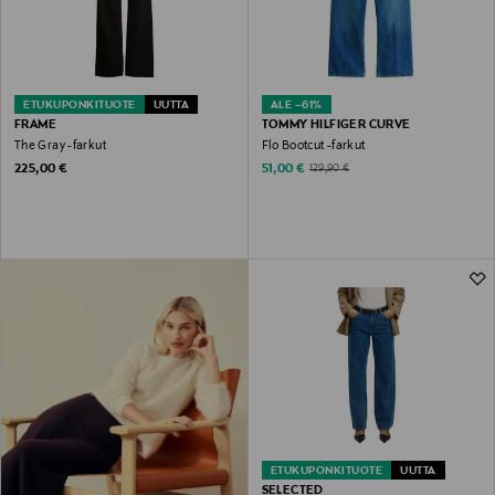
ETUKUPONKITUOTE
UUTTA
ALE –61%
FRAME
TOMMY HILFIGER CURVE
The Gray -farkut
Flo Bootcut -farkut
Original Price
Discounted Price
Original Price
225,00 €
51,00 €
129,90 €
ETUKUPONKITUOTE
UUTTA
SELECTED