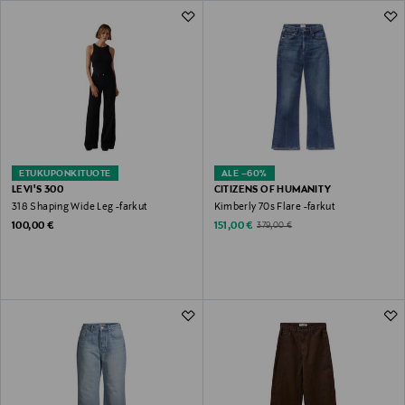
ETUKUPONKITUOTE
ALE –60%
LEVI'S 300
CITIZENS OF HUMANITY
318 Shaping Wide Leg -farkut
Kimberly 70s Flare -farkut
Original Price
Discounted Price
Original Price
100,00 €
151,00 €
379,00 €