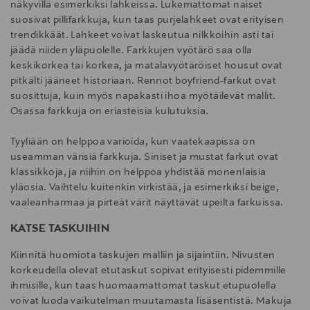
näkyvillä esimerkiksi lahkeissa. Lukemattomat naiset
suosivat pillifarkkuja, kun taas purjelahkeet ovat erityisen
trendikkäät. Lahkeet voivat laskeutua nilkkoihin asti tai
jäädä niiden yläpuolelle. Farkkujen vyötärö saa olla
keskikorkea tai korkea, ja matalavyötäröiset housut ovat
pitkälti jääneet historiaan. Rennot boyfriend-farkut ovat
suosittuja, kuin myös napakasti ihoa myötäilevät mallit.
Osassa farkkuja on eriasteisia kulutuksia.
Tyyliään on helppoa varioida, kun vaatekaapissa on
useamman värisiä farkkuja. Siniset ja mustat farkut ovat
klassikkoja, ja niihin on helppoa yhdistää monenlaisia
yläosia. Vaihtelu kuitenkin virkistää, ja esimerkiksi beige,
vaaleanharmaa ja pirteät värit näyttävät upeilta farkuissa.
KATSE TASKUIHIN
Kiinnitä huomiota taskujen malliin ja sijaintiin. Nivusten
korkeudella olevat etutaskut sopivat erityisesti pidemmille
ihmisille, kun taas huomaamattomat taskut etupuolella
voivat luoda vaikutelman muutamasta lisäsentistä. Makuja