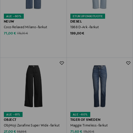
ALE –60%
ETUKUPONKITUOTE
NEUW
DIESEL
Coco Relaxed Milano -farkut
1988 D-Ark -farkut
Discounted Price
Original Price
Original Price
71,00 €
199,00 €
179,00 €
ALE –61%
ALE –60%
OBJECT
TIGER OF SWEDEN
ObjMoji Zarafine Super Wide -farkut
Maggie Timeless -farkut
Discounted Price
Discounted Price
Original Price
Original Price
27,00 €
71,60 €
69,99 €
179,00 €