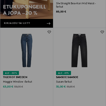
SlwStraight Bea-Kori Mid Waist -
ETUKUPONGEILL
farkut
Original Price
89,99 €
A JOPA –20 %
KIRJAUDU TAI LIITY
ALE –60%
ALE –61%
TIGER OF SWEDEN
SAMSOE SAMSOE
Maggie Winslow -farkut
Susan-farkut
Discounted Price
Discounted Price
Original Price
Original Price
63,00 €
35,00 €
159,00 €
89,90 €