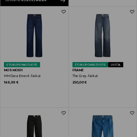
TUTUSTU KOKOELMAAN
ETUKUPONKITUOTE
ETUKUPONKITUOTE
UUTTA
MOS MOSH
FRAME
MMDara Emerd -farkut
The Gray -farkut
Original Price
Original Price
149,99 €
250,00 €