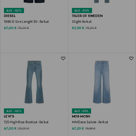
ALE –62%
ALE –62%
DIESEL
TIGER OF SWEDEN
1996 D Sire Lenght 30 -farkut
Slight-farkut
Discounted Price
Discounted Price
Original Price
Original Price
67,00 €
67,00 €
175,00 €
175,00 €
ALE –62%
ALE –61%
LEVI'S
MOS MOSH
725 High Rise Bootcut -farkut
MMDara Salute -farkut
Discounted Price
Discounted Price
Original Price
Original Price
47,00 €
47,20 €
125,00 €
119,99 €