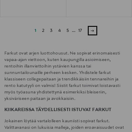
1
2
3
4
5
...
17
Farkut ovat arjen luottohousut. Ne sopivat erinomaisesti
vapaa-ajan viettoon, kuten kaupungilla asioimiseen,
rentoihin illanviettoihin ystävien kanssa tai
sunnuntailounaille perheen kesken. Yhdistele farkut
klassiseen collegepaitaan ja trendikkäisiin tennareihin ja
rento katutyyli on valmis! Siistit farkut toimivat loistavasti
myös työasuna yhdistettynä esimerkiksi bleiseriin,
yksiväriseen paitaan ja avokkaisiin.
KIIKAREISSA TÄYDELLISESTI ISTUVAT FARKUT
Jokainen löytää vartalolleen kauniisti sopivat farkut.
Valittavanasi on lukuisia malleja, joiden eroavaisuudet ovat