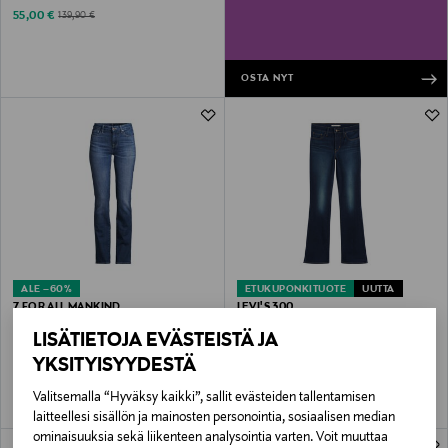
Discounted Price
Original Price
55,00 €
139,90 €
OSTA NYT
ALE –60%
ETUKUPONKITUOTE
UUTTA
7 FOR ALL MANKIND
LEVI'S 300
Kimmie Straight Slim -farkut
315 Shaping Boot Fresh Face -farkut
LISÄTIETOJA EVÄSTEISTÄ JA
Discounted Price
Original Price
Original Price
99,00 €
90,00 €
249,00 €
YKSITYISYYDESTÄ
Valitsemalla “Hyväksy kaikki”, sallit evästeiden tallentamisen
laitteellesi sisällön ja mainosten personointia, sosiaalisen median
ominaisuuksia sekä liikenteen analysointia varten. Voit muuttaa