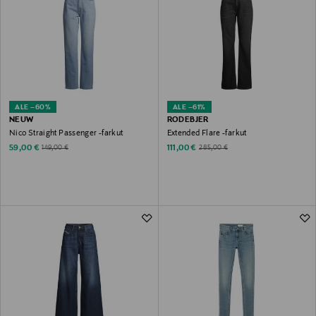
ALE –60%
ALE –61%
NEUW
RODEBJER
Nico Straight Passenger -farkut
Extended Flare -farkut
Discounted Price
Discounted Price
Original Price
Original Price
59,00 €
111,00 €
149,00 €
285,00 €