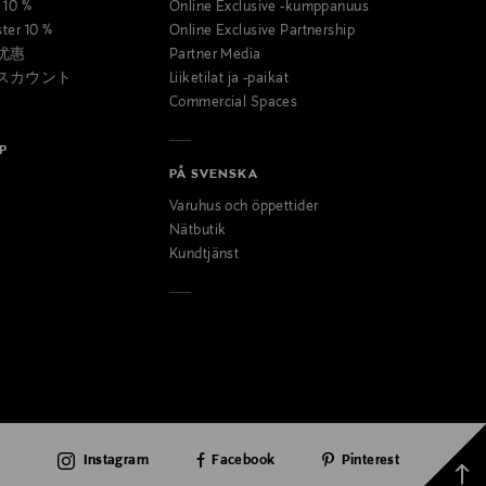
t 10 %
Online Exclusive -kumppanuus
ster 10 %
Online Exclusive Partnership
优惠
Partner Media
スカウント
Liiketilat ja -paikat
Commercial Spaces
P
PÅ SVENSKA
Varuhus och öppettider
Nätbutik
Kundtjänst
Instagram
Facebook
Pinterest
Takai