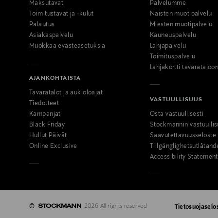
Maksutavat
Palvelumme
Toimitustavat ja -kulut
Naisten muotipalvelu
Palautus
Miesten muotipalvelu
Asiakaspalvelu
Kauneuspalvelu
Muokkaa evästeasetuksia
Lahjapalvelu
Toimituspalvelu
Lahjakortti tavarataloo
AJANKOHTAISTA
Tavaratalot ja aukioloajat
VASTUULLISUUS
Tiedotteet
Kampanjat
Osta vastuullisesti
Black Friday
Stockmannin vastuullis
Hullut Päivät
Saavutettavuusseloste
Online Exclusive
Tillgänglighetsutlåtand
Accessibility Statement
©
2026 All rights reserved
Tietosuojaselo