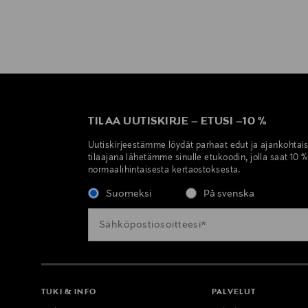
TILAA UUTISKIRJE
–
ETUSI
–
10 %
Uutiskirjeestämme löydät parhaat edut ja ajankohtai
tilaajana lähetämme sinulle etukoodin, jolla saat 10 
normaalihintaisesta kertaostoksesta.
Suomeksi
På svenska
TUKI & INFO
PALVELUT