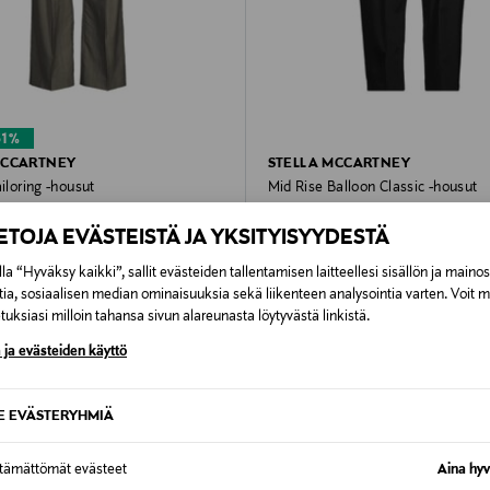
61%
MCCARTNEY
STELLA MCCARTNEY
ailoring -housut
Mid Rise Balloon Classic -housut
Original Price
d Price
Original Price
690,00 €
890,00 €
IETOJA EVÄSTEISTÄ JA YKSITYISYYDESTÄ
la “Hyväksy kaikki”, sallit evästeiden tallentamisen laitteellesi sisällön ja maino
tia, sosiaalisen median ominaisuuksia sekä liikenteen analysointia varten. Voit 
uksiasi milloin tahansa sivun alareunasta löytyvästä linkistä.
 ja evästeiden käyttö
SE EVÄSTERYHMIÄ
ttämättömät evästeet
Aina hyv