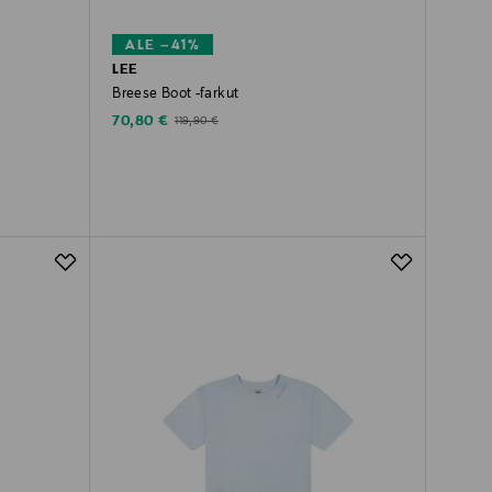
ALE –41%
LEE
Breese Boot -farkut
Discounted Price
Original Price
70,80 €
119,90 €