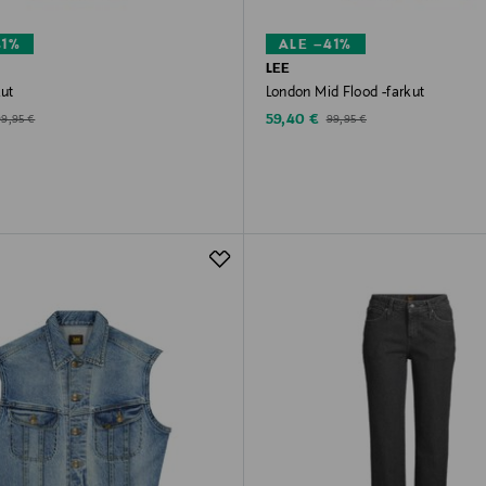
41%
ALE –41%
LEE
kut
London Mid Flood -farkut
d Price
Discounted Price
riginal Price
Original Price
59,40 €
99,95 €
99,95 €