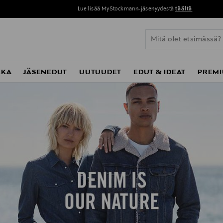
Lue lisää MyStockmann-jäsenyydestä
täältä
KKA
JÄSENEDUT
UUTUUDET
EDUT & IDEAT
PREMI