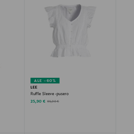
ALE –60%
LEE
Ruffle Sleeve -pusero
Discounted Price
Original Price
25,90 €
65,00 €