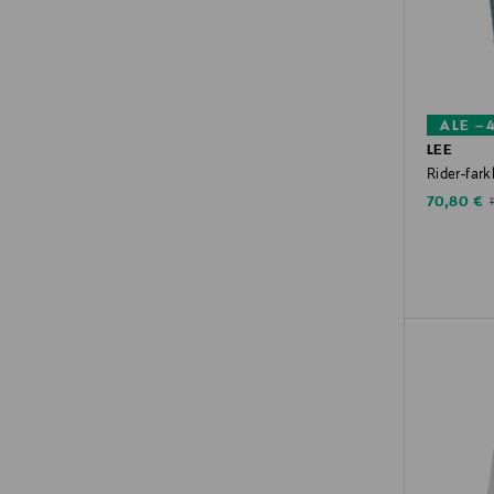
ALE –
LEE
Rider-farkk
Discounte
O
70,80 €