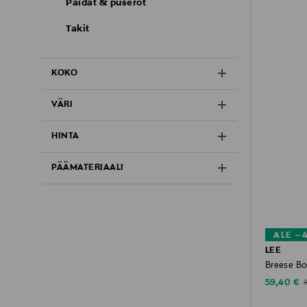
Paidat & puserot
Takit
KOKO
VÄRI
HINTA
PÄÄMATERIAALI
ALE –
LEE
Breese Boo
Discounte
O
59,40 €