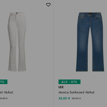
41%
ALE –61%
LEE
t -farkut
Jessica Sunkissed -farkut
d Price
Discounted Price
riginal Price
Original Price
23,60 €
99,95 €
59,90 €