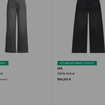
60%
ETUKUPONKITUOTE
LEE
kut
Stella-farkut
Original Price
d Price
riginal Price
100,00 €
99,95 €