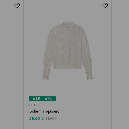
ALE –41%
LEE
Bohemian-pusero
Discounted Price
Original Price
59,40 €
99,90 €