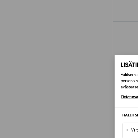
LISÄT
Valitsemal
personoin
evästeaset
Tietoturva
HALLIT
ALE –
+
Väl
LEE