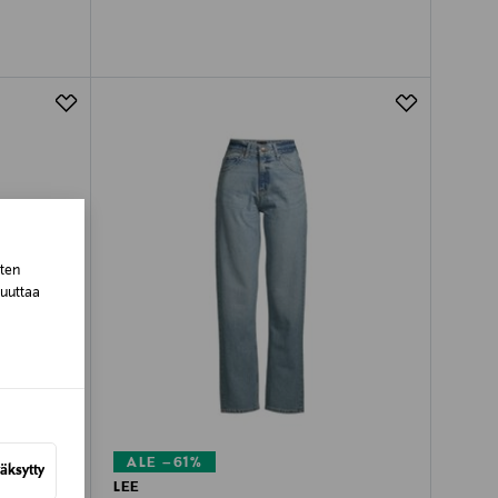
sten
muuttaa
ALE –61%
äksytty
LEE