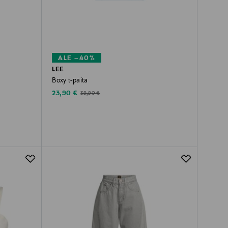
ALE –40%
LEE
Boxy t-paita
Discounted Price
Original Price
23,90 €
39,90 €