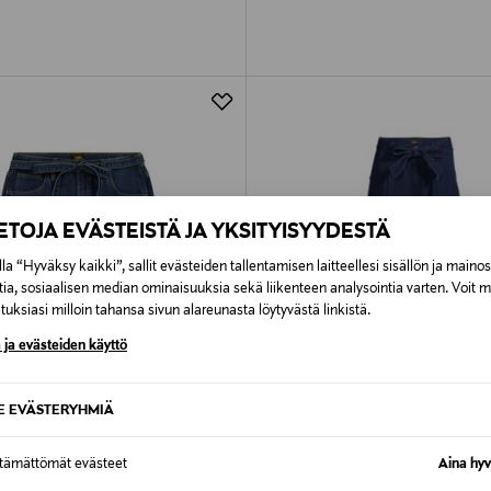
IETOJA EVÄSTEISTÄ JA YKSITYISYYDESTÄ
la “Hyväksy kaikki”, sallit evästeiden tallentamisen laitteellesi sisällön ja maino
tia, sosiaalisen median ominaisuuksia sekä liikenteen analysointia varten. Voit 
uksiasi milloin tahansa sivun alareunasta löytyvästä linkistä.
 ja evästeiden käyttö
SE EVÄSTERYHMIÄ
40%
ALE –41%
ttämättömät evästeet
Aina hyv
LEE