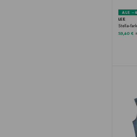
ALE –
LEE
Stella-far
Discounte
O
59,40 €