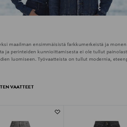
n yksi maailman ensimmäisistä farkkumerkeistä ja monen
sta ja perinteiden kunnioittamisesta ei ole tullut painola
endien luomiseen. Työvaatteista on tullut modernia, etee
ISTEN VAATTEET