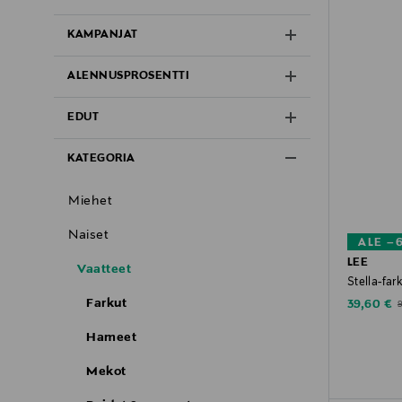
KAMPANJAT
ALENNUSPROSENTTI
EDUT
KATEGORIA
Miehet
Naiset
ALE –
LEE
Vaatteet
Stella-far
Farkut
Discounte
O
39,60 €
Hameet
Mekot