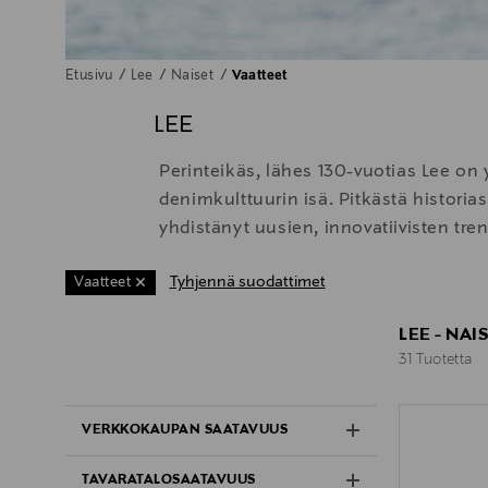
Etusivu
Lee
Naiset
Vaatteet
LEE
Perinteikäs, lähes 130-vuotias Lee o
denimkulttuurin isä. Pitkästä historia
yhdistänyt uusien, innovatiivisten tr
Tyhjennä suodattimet
Vaatteet
LEE - NA
31 Tuotetta
31 Tuotetta
VERKKOKAUPAN SAATAVUUS
TAVARATALOSAATAVUUS