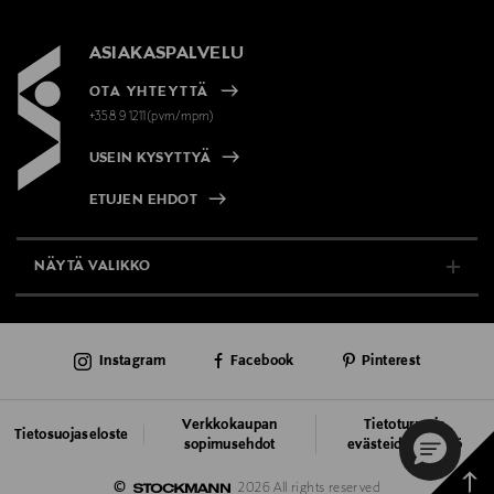
ASIAKASPALVELU
OTA YHTEYTTÄ
+358 9 1211(pvm/mpm)
USEIN KYSYTTYÄ
ETUJEN EHDOT
NÄYTÄ VALIKKO
TUKI & INFO
Instagram
Facebook
Pinterest
AJANKOHTAISTA
PALVELUT
Verkkokaupan
Tietoturva ja
Tietosuojaseloste
sopimusehdot
evästeiden käyttö
VASTUULLISUUS
Takai
©
2026 All rights reserved