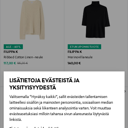
ALE –40%
ETUKUPONKITUOTE
FILIPPA K
FILIPPA K
Ribbed Cotton Linen -neule
Merinovillaneule
Discounted Price
Original Price
Original Price
117,00 €
140,00 €
195,00 €
LISÄTIETOJA EVÄSTEISTÄ JA
YKSITYISYYDESTÄ
Valitsemalla “Hyväksy kaikki”, sallit evästeiden tallentamisen
laitteellesi sisällön ja mainosten personointia, sosiaalisen median
ominaisuuksia sekä liikenteen analysointia varten. Voit muuttaa
evästeasetuksiasi milloin tahansa sivun alareunasta löytyvästä
linkistä.