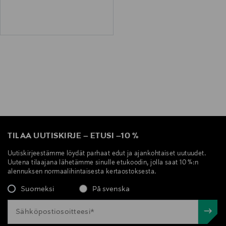
TILAA UUTISKIRJE
–
ETUSI
–
10 %
Uutiskirjeestämme löydät parhaat edut ja ajankohtaiset uutuudet.
Uutena tilaajana lähetämme sinulle etukoodin, jolla saat 10 %:n
alennuksen normaalihintaisesta kertaostoksesta.
Suomeksi
På svenska