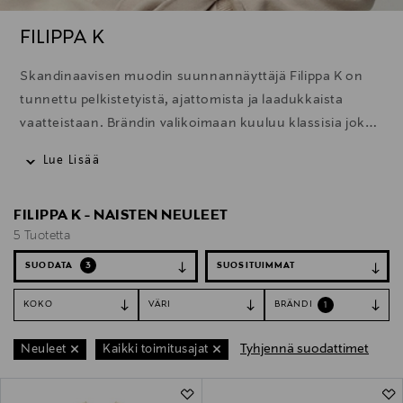
FILIPPA K
Skandinaavisen muodin suunnannäyttäjä Filippa K on
tunnettu pelkistetyistä, ajattomista ja laadukkaista
vaatteistaan. Brändin valikoimaan kuuluu klassisia joka
vaatekaapin käyttövaatteita, joita on helppo yhdistellä
Lue Lisää
keskenään. Selkeät linjat, yksinkertainen tyylikkyys,
neutraalit värit ja korkealuokkaiset materiaalit tekevät
FILIPPA K - NAISTEN NEULEET
Filippa K:n tuotteista rakastettavia.
5 Tuotetta
SUODATA
3
KOKO
VÄRI
BRÄNDI
1
Tyhjennä suodattimet
Neuleet
Kaikki toimitusajat
5 Tuotetta