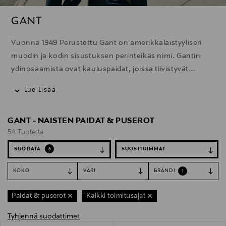
GANT
Vuonna 1949 Perustettu Gant on amerikkalaistyylisen
muodin ja kodin sisustuksen perinteikäs nimi. Gantin
ydinosaamista ovat kauluspaidat, joissa tiivistyvät
brändille ominainen ajaton klassisuus, rento eleganssi ja
Lue Lisää
laadukas räätälöinti. Skarpin muodin ja kellojen lisäksi
valikoimista löytyvät urheilulliset vapaa-ajanvaatteet.
GANT - NAISTEN PAIDAT & PUSEROT
54 Tuotetta
SUODATA
3
KOKO
VÄRI
BRÄNDI
1
Paidat & puserot
Kaikki toimitusajat
Tyhjennä suodattimet
54 Tuotetta