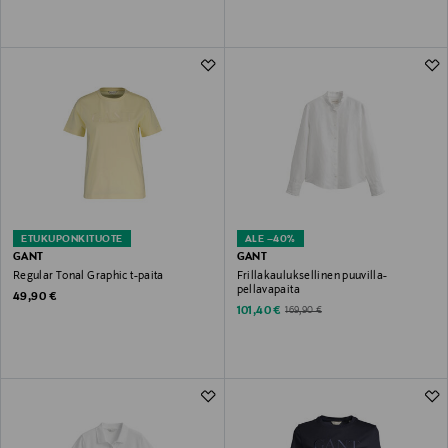
ETUKUPONKITUOTE
ALE –40%
GANT
GANT
Regular Tonal Graphic t-paita
Frillakauluksellinen puuvilla-
pellavapaita
Original Price
49,90 €
Discounted Price
Original Price
101,40 €
169,90 €