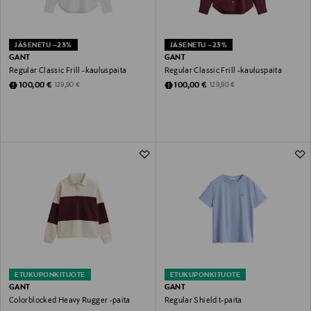
JÄSENETU –23%
JÄSENETU –23%
GANT
GANT
Regular Classic Frill -kauluspaita
Regular Classic Frill -kauluspaita
Discounted Price
Discounted Price
Original Price
Original Price
100,00 €
100,00 €
129,90 €
129,90 €
ETUKUPONKITUOTE
ETUKUPONKITUOTE
GANT
GANT
Colorblocked Heavy Rugger -paita
Regular Shield t-paita