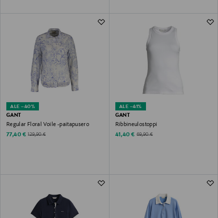
ALE –40%
ALE –41%
GANT
GANT
Regular Floral Voile -paitapusero
Ribbineulostoppi
Discounted Price
Discounted Price
Original Price
Original Price
77,40 €
41,40 €
129,90 €
69,90 €