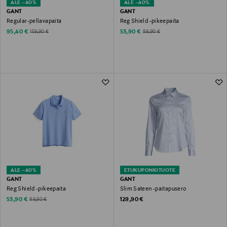
ALE –40%
ALE –40%
GANT
GANT
Regular-pellavapaita
Reg Shield -pikeepaita
Discounted Price
Discounted Price
Original Price
Original Price
95,40 €
53,90 €
159,90 €
89,90 €
ALE –40%
ETUKUPONKITUOTE
GANT
GANT
Reg Shield -pikeepaita
Slim Sateen -paitapusero
Discounted Price
Original Price
Original Price
53,90 €
129,90 €
89,90 €