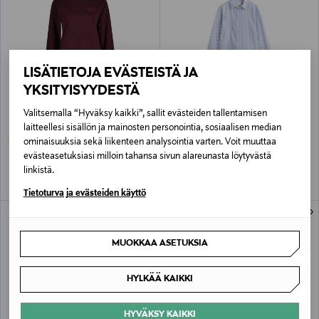
LISÄTIETOJA EVÄSTEISTÄ JA
YKSITYISYYDESTÄ
ETUKUPONKITUOTE
ETUKUPONKITUOTE
Valitsemalla “Hyväksy kaikki”, sallit evästeiden tallentamisen
GANT
GANT
laitteellesi sisällön ja mainosten personointia, sosiaalisen median
Tonal Shield -collegepaita
Classic Poplin Striped -paitapusero
ominaisuuksia sekä liikenteen analysointia varten. Voit muuttaa
Original Price
Original Price
109,90 €
119,90 €
evästeasetuksiasi milloin tahansa sivun alareunasta löytyvästä
linkistä.
Tietoturva ja evästeiden käyttö
MUOKKAA ASETUKSIA
HYLKÄÄ KAIKKI
HYVÄKSY KAIKKI