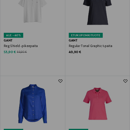
ALE –40%
ETUKUPONKITUOTE
GANT
GANT
Reg Shield -pikeepaita
Regular Tonal Graphic t-paita
Discounted Price
Original Price
Original Price
53,90 €
49,90 €
89,90 €