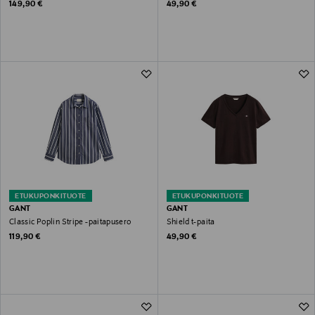
Original Price
Original Price
149,90 €
49,90 €
ETUKUPONKITUOTE
ETUKUPONKITUOTE
GANT
GANT
Classic Poplin Stripe -paitapusero
Shield t-paita
Original Price
Original Price
119,90 €
49,90 €