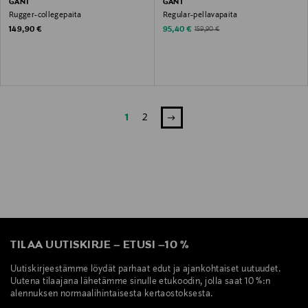
GANT
GANT
Rugger-collegepaita
Regular-pellavapaita
Original Price
Discounted Price
Original Price
149,90 €
95,40 €
159,90 €
1
2
TILAA UUTISKIRJE
–
ETUSI
–
10 %
Uutiskirjeestämme löydät parhaat edut ja ajankohtaiset uutuudet.
Uutena tilaajana lähetämme sinulle etukoodin, jolla saat 10 %:n
alennuksen normaalihintaisesta kertaostoksesta.