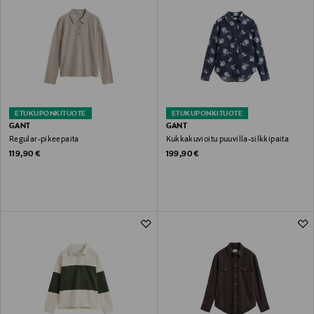
ETUKUPONKITUOTE
ETUKUPONKITUOTE
GANT
GANT
Regular-pikeepaita
Kukkakuvioitu puuvilla-silkkipaita
Original Price
Original Price
119,90 €
199,90 €