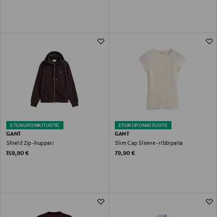
ETUKUPONKITUOTE
ETUKUPONKITUOTE
GANT
GANT
Shield Zip -huppari
Slim Cap Sleeve -ribbipaita
Original Price
Original Price
159,90 €
79,90 €