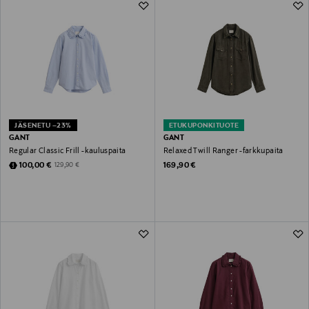
JÄSENETU –23%
ETUKUPONKITUOTE
GANT
GANT
Regular Classic Frill -kauluspaita
Relaxed Twill Ranger -farkkupaita
Discounted Price
Original Price
Original Price
100,00 €
169,90 €
129,90 €