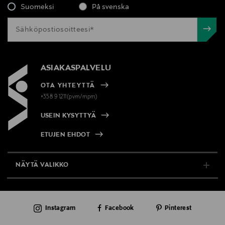
Suomeksi
På svenska
ASIAKASPALVELU
OTA YHTEYTTÄ
+358 9 1211(pvm/mpm)
USEIN KYSYTTYÄ
ETUJEN EHDOT
NÄYTÄ VALIKKO
TUKI & INFO
Instagram
Facebook
Pinterest
AJANKOHTAISTA