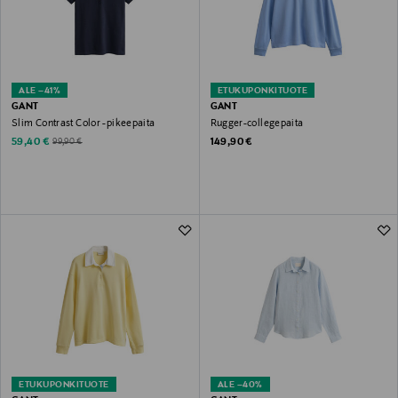
ALE –41%
ETUKUPONKITUOTE
GANT
GANT
Slim Contrast Color -pikeepaita
Rugger-collegepaita
Discounted Price
Original Price
Original Price
59,40 €
149,90 €
99,90 €
ETUKUPONKITUOTE
ALE –40%