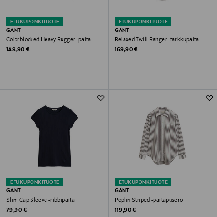
ETUKUPONKITUOTE
ETUKUPONKITUOTE
GANT
GANT
Colorblocked Heavy Rugger -paita
Relaxed Twill Ranger -farkkupaita
Original Price
Original Price
149,90 €
169,90 €
ETUKUPONKITUOTE
ETUKUPONKITUOTE
GANT
GANT
Slim Cap Sleeve -ribbipaita
Poplin Striped -paitapusero
Original Price
Original Price
79,90 €
119,90 €