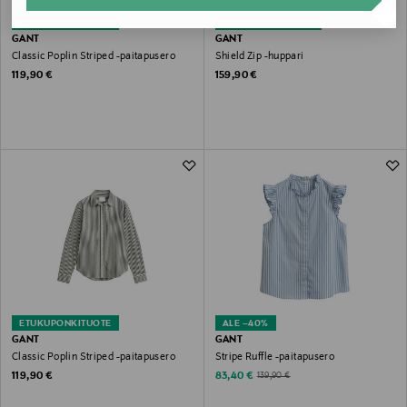
ETUKUPONKITUOTE
ETUKUPONKITUOTE
GANT
GANT
Classic Poplin Striped -paitapusero
Shield Zip -huppari
Original Price
Original Price
119,90 €
159,90 €
ETUKUPONKITUOTE
ALE –40%
GANT
GANT
Classic Poplin Striped -paitapusero
Stripe Ruffle -paitapusero
Original Price
Discounted Price
Original Price
119,90 €
83,40 €
139,90 €