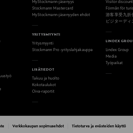
MyStockmann-jäsenyys
Visitor discoun
Stockmann Mastercard
Förmån för turi
MyStockmann-jäsenyyden ehdot
游客享受九折
ビジターディ
YRITYSMYYNTI
n
LINDEX GROU
Yritysmyynti
Stockmann Pro -yrityslahjakauppa
Lindex Group
Media
Työpaikat
LISÄTIEDOT
uustyö
Takuu ja huolto
Kokotaulukot
e
Oiva-raportit
ste
Verkkokaupan sopimusehdot
Tietoturva ja evästeiden käyttö