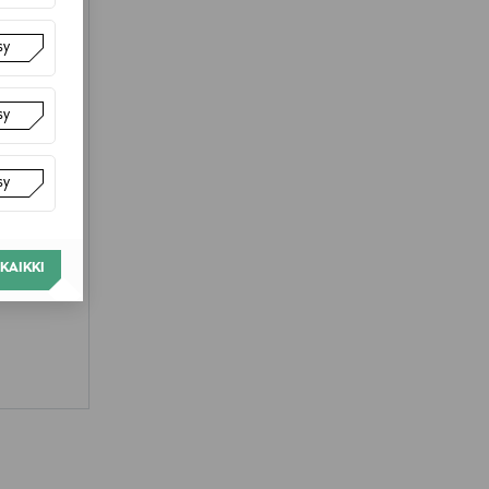
sy
sy
sy
KAIKKI