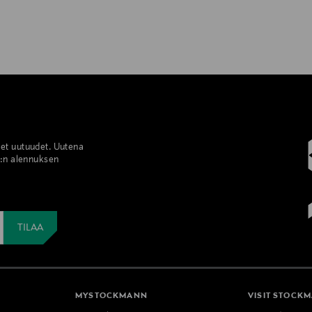
set uutuudet. Uutena
%:n alennuksen
MYSTOCKMANN
VISIT STOCK