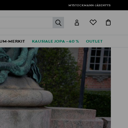
MYSTOCKMANN-JÄSENYYS
label.header.go
UM-MERKIT
KAUSIALE JOPA –40 %
OUTLET