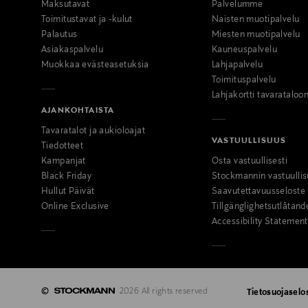
Maksutavat
Palvelumme
Toimitustavat ja -kulut
Naisten muotipalvelu
Palautus
Miesten muotipalvelu
Asiakaspalvelu
Kauneuspalvelu
Muokkaa evästeasetuksia
Lahjapalvelu
Toimituspalvelu
Lahjakortti tavarataloo
AJANKOHTAISTA
Tavaratalot ja aukioloajat
VASTUULLISUUS
Tiedotteet
Kampanjat
Osta vastuullisesti
Black Friday
Stockmannin vastuullis
Hullut Päivät
Saavutettavuusseloste
Online Exclusive
Tillgänglighetsutlåtand
Accessibility Statement
©
2026 All rights reserved
Tietosuojaselo