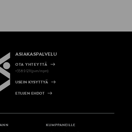
ASIAKASPALVELU
OTA YHTEYTTÄ
+358 9 1211(pvm/mpm)
USEIN KYSYTTYÄ
ETUJEN EHDOT
MANN
KUMPPANEILLE