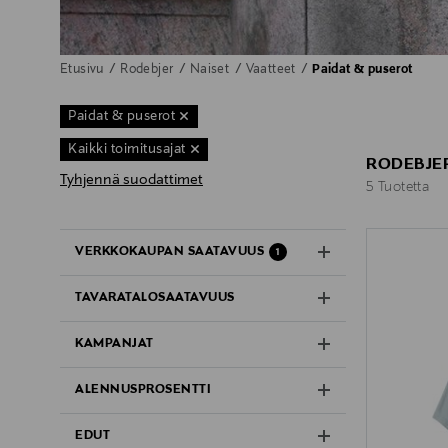
Etusivu
Rodebjer
Naiset
Vaatteet
Paidat & puserot
Paidat & puserot
Kaikki toimitusajat
RODEBJER
Tyhjennä suodattimet
5 Tuotetta
5 Tuotetta
VERKKOKAUPAN SAATAVUUS
1
TAVARATALOSAATAVUUS
KAMPANJAT
ALENNUSPROSENTTI
EDUT