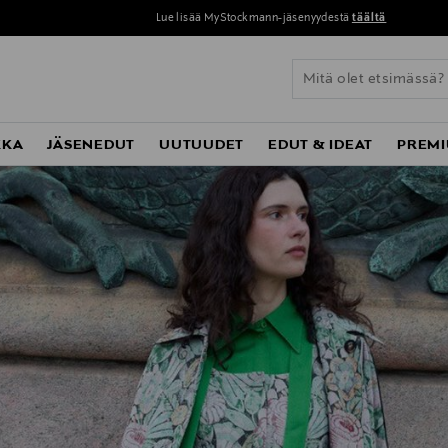
Lue lisää MyStockmann-jäsenyydestä
täältä
KKA
JÄSENEDUT
UUTUUDET
EDUT & IDEAT
PREMI