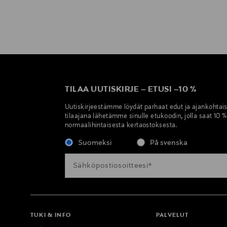
TILAA UUTISKIRJE
–
ETUSI
–
10 %
Uutiskirjeestämme löydät parhaat edut ja ajankohtai
tilaajana lähetämme sinulle etukoodin, jolla saat 10 
normaalihintaisesta kertaostoksesta.
Suomeksi
På svenska
TUKI & INFO
PALVELUT