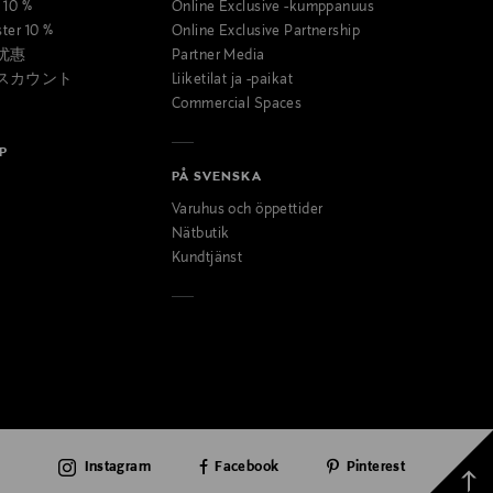
t 10 %
Online Exclusive -kumppanuus
ster 10 %
Online Exclusive Partnership
优惠
Partner Media
スカウント
Liiketilat ja -paikat
Commercial Spaces
P
PÅ SVENSKA
Varuhus och öppettider
Nätbutik
Kundtjänst
Instagram
Facebook
Pinterest
Takai