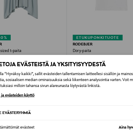
40%
ETUKUPONKITUOTE
R
RODEBJER
sized t-paita
Dory-paita
Original Price
d Price
riginal Price
80,00 €
95,00 €
IETOJA EVÄSTEISTÄ JA YKSITYISYYDESTÄ
la “Hyväksy kaikki”, sallit evästeiden tallentamisen laitteellesi sisällön ja maino
tia, sosiaalisen median ominaisuuksia sekä liikenteen analysointia varten. Voit 
uksiasi milloin tahansa sivun alareunasta löytyvästä linkistä.
 ja evästeiden käyttö
SE EVÄSTERYHMIÄ
ttämättömät evästeet
Aina hyv