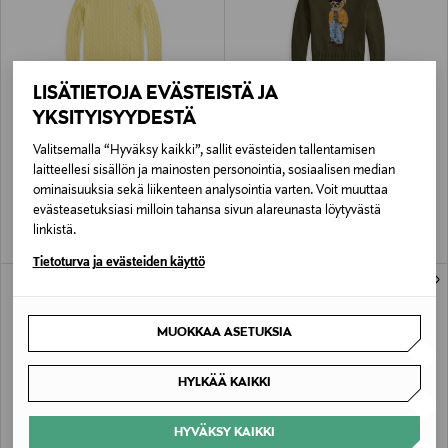
LISÄTIETOJA EVÄSTEISTÄ JA
YKSITYISYYDESTÄ
ETUKUPONKITUOTE
ETUKUPONKITUOTE
UUTTA
POLO RALPH LAUREN
POLO RALPH LAUREN
Valitsemalla “Hyväksy kaikki”, sallit evästeiden tallentamisen
Julianna-palmikkoneule
Polo Bear -neule
laitteellesi sisällön ja mainosten personointia, sosiaalisen median
Original Price
Original Price
245,00 €
595,00 €
ominaisuuksia sekä liikenteen analysointia varten. Voit muuttaa
evästeasetuksiasi milloin tahansa sivun alareunasta löytyvästä
linkistä.
Tietoturva ja evästeiden käyttö
MUOKKAA ASETUKSIA
HYLKÄÄ KAIKKI
HYVÄKSY KAIKKI