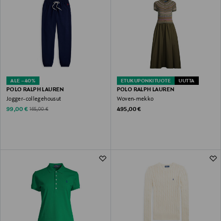
ALE –40%
ETUKUPONKITUOTE
UUTTA
POLO RALPH LAUREN
POLO RALPH LAUREN
Jogger-collegehousut
Woven-mekko
Discounted Price
Original Price
Original Price
99,00 €
495,00 €
165,00 €