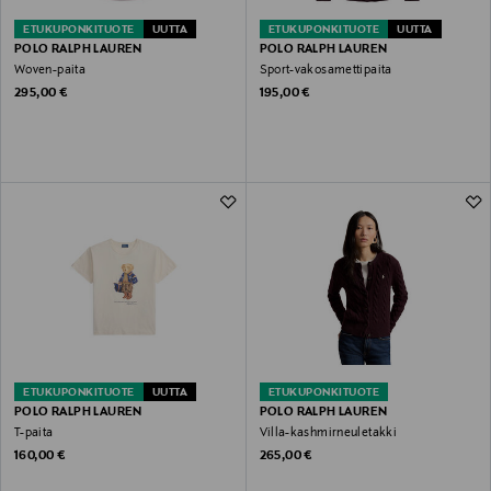
ETUKUPONKITUOTE
UUTTA
ETUKUPONKITUOTE
UUTTA
POLO RALPH LAUREN
POLO RALPH LAUREN
Woven-paita
Sport-vakosamettipaita
Original Price
Original Price
295,00 €
195,00 €
ETUKUPONKITUOTE
UUTTA
ETUKUPONKITUOTE
POLO RALPH LAUREN
POLO RALPH LAUREN
T-paita
Villa-kashmirneuletakki
Original Price
Original Price
160,00 €
265,00 €