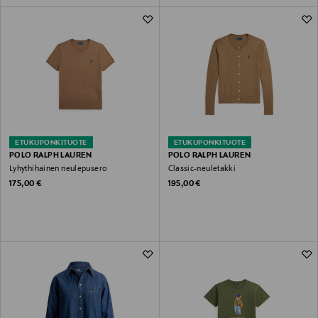
ETUKUPONKITUOTE
ETUKUPONKITUOTE
POLO RALPH LAUREN
POLO RALPH LAUREN
Lyhythihainen neulepusero
Classic-neuletakki
Original Price
Original Price
175,00 €
195,00 €