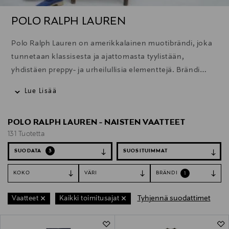
POLO RALPH LAUREN
Polo Ralph Lauren on amerikkalainen muotibrändi, joka
tunnetaan klassisesta ja ajattomasta tyylistään,
yhdistäen preppy- ja urheilullisia elementtejä. Brändi
tarjoaa laajan valikoiman vaatteita, asusteita ja
Lue Lisää
kodintuotteita, ja sen ikoninen pikeepaita on yksi
tunnetuimmista tuotteista.
POLO RALPH LAUREN - NAISTEN VAATTEET
131 Tuotetta
SUODATA
3
KOKO
VÄRI
BRÄNDI
1
Tyhjennä suodattimet
Vaatteet
Kaikki toimitusajat
131 Tuotetta