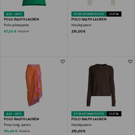
ALE –40%
ETUKUPONKITUOTE
UUTTA
POLO RALPH LAUREN
POLO RALPH LAUREN
Polo-pikeepaita
Neulepusero
Discounted Price
Original Price
Original Price
87,00 €
235,00 €
145,00 €
ALE –40%
ETUKUPONKITUOTE
UUTTA
POLO RALPH LAUREN
POLO RALPH LAUREN
Pony Long -pareo
Neulepusero
Discounted Price
Original Price
Original Price
101,40 €
235,00 €
170,00 €