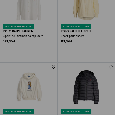
ETUKUPONKITUOTE
ETUKUPONKITUOTE
POLO RALPH LAUREN
POLO RALPH LAUREN
Sport-pellavainen paitapusero
Sport-paitapusero
Original Price
Original Price
195,00 €
175,00 €
ETUKUPONKITUOTE
ETUKUPONKITUOTE