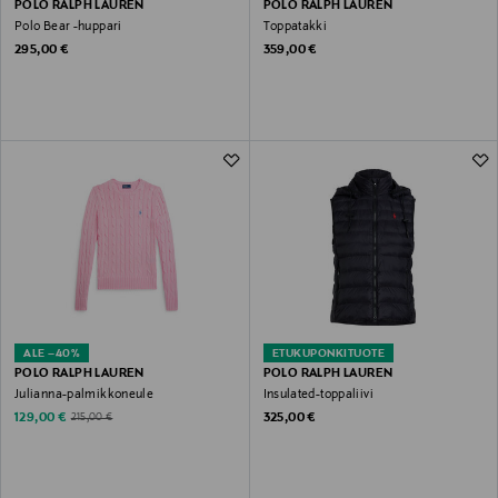
POLO RALPH LAUREN
POLO RALPH LAUREN
Polo Bear -huppari
Toppatakki
Original Price
Original Price
295,00 €
359,00 €
ALE –40%
ETUKUPONKITUOTE
POLO RALPH LAUREN
POLO RALPH LAUREN
Julianna-palmikkoneule
Insulated-toppaliivi
Discounted Price
Original Price
Original Price
129,00 €
325,00 €
215,00 €