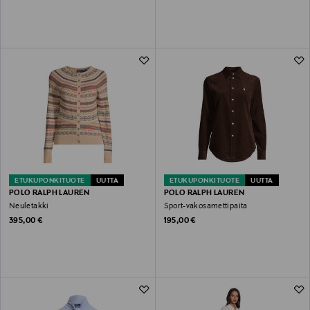
ETUKUPONKITUOTE
UUTTA
ETUKUPONKITUOTE
UUTTA
POLO RALPH LAUREN
POLO RALPH LAUREN
Neuletakki
Sport-vakosamettipaita
Original Price
Original Price
395,00 €
195,00 €