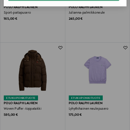
ETUKUPONKITUOTE
UUTTA
ETUKUPONKITUOTE
POLO RALPH LAUREN
POLO RALPH LAUREN
Sport-paitapusero
Julianna-palmikkoneule
Original Price
Original Price
165,00 €
245,00 €
ETUKUPONKITUOTE
ETUKUPONKITUOTE
POLO RALPH LAUREN
POLO RALPH LAUREN
Woven Puffer -toppatakki
Lyhythihainen neulepusero
Original Price
Original Price
595,00 €
175,00 €