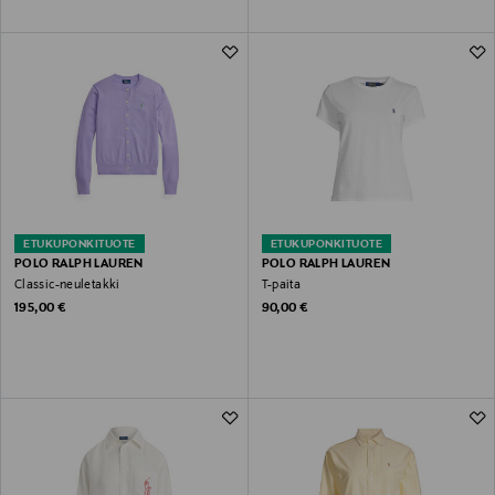
ETUKUPONKITUOTE
ETUKUPONKITUOTE
POLO RALPH LAUREN
POLO RALPH LAUREN
Classic-neuletakki
T-paita
Original Price
Original Price
195,00 €
90,00 €