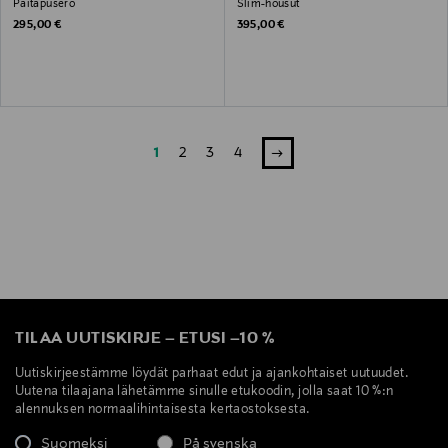
Paitapusero
Slim-housut
Original Price
Original Price
295,00 €
395,00 €
1
2
3
4
TILAA UUTISKIRJE
–
ETUSI
–
10 %
Uutiskirjeestämme löydät parhaat edut ja ajankohtaiset uutuudet.
Uutena tilaajana lähetämme sinulle etukoodin, jolla saat 10 %:n
alennuksen normaalihintaisesta kertaostoksesta.
Suomeksi
På svenska