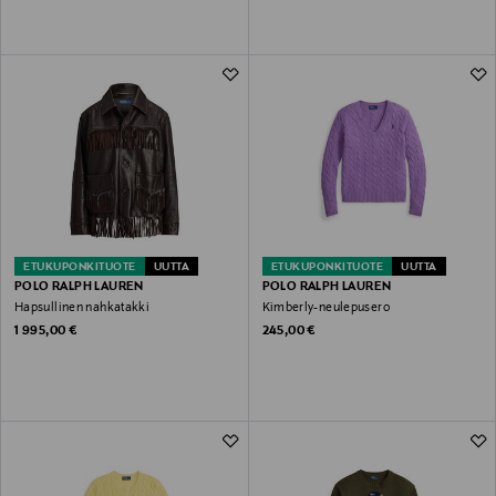
ETUKUPONKITUOTE
UUTTA
ETUKUPONKITUOTE
UUTTA
POLO RALPH LAUREN
POLO RALPH LAUREN
Hapsullinen nahkatakki
Kimberly-neulepusero
Original Price
Original Price
1 995,00 €
245,00 €