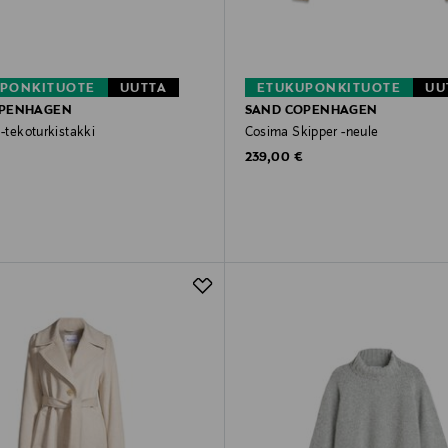
PONKITUOTE
UUTTA
ETUKUPONKITUOTE
UU
OPENHAGEN
SAND COPENHAGEN
 -tekoturkistakki
Cosima Skipper -neule
rice
Original Price
239,00 €