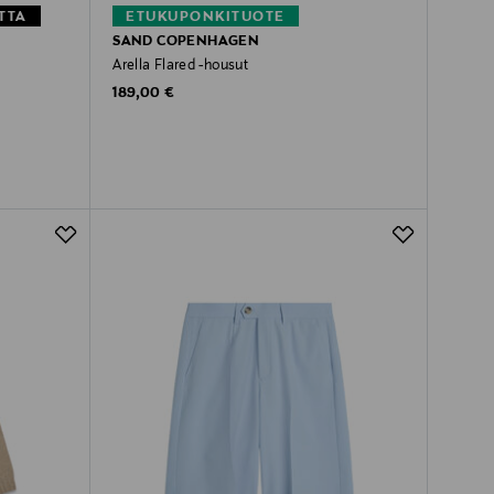
TTA
ETUKUPONKITUOTE
SAND COPENHAGEN
Arella Flared -housut
Original Price
189,00 €