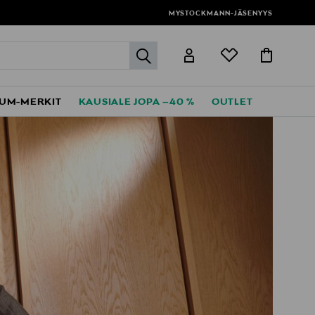
MYSTOCKMANN-JÄSENYYS
label.header.go
UM-MERKIT
KAUSIALE JOPA –40 %
OUTLET