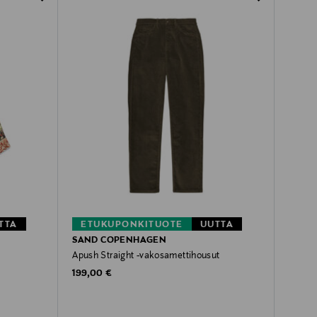
TTA
ETUKUPONKITUOTE
UUTTA
SAND COPENHAGEN
Apush Straight -vakosamettihousut
Original Price
199,00 €