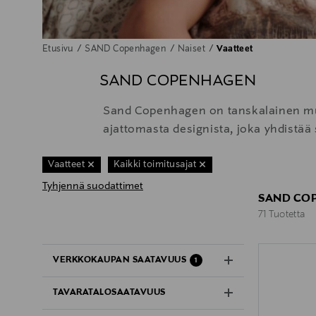
Etusivu
SAND Copenhagen
Naiset
Vaatteet
SAND COPENHAGEN
Sand Copenhagen on tanskalainen muo
ajattomasta designista, joka yhdistää
Vaatteet
Kaikki toimitusajat
Tyhjennä suodattimet
SAND COP
71 Tuotetta
71 Tuotetta
VERKKOKAUPAN SAATAVUUS
1
TAVARATALOSAATAVUUS