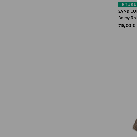
ETUKU
SAND C
Delmy Rol
Original P
219,00 €