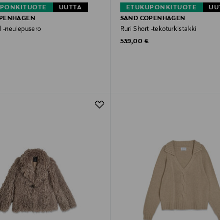
PONKITUOTE
UUTTA
ETUKUPONKITUOTE
UU
OPENHAGEN
SAND COPENHAGEN
l -neulepusero
Ruri Short -tekoturkistakki
rice
Original Price
539,00 €