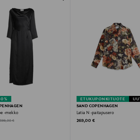
60%
ETUKUPONKITUOTE
UU
OPENHAGEN
SAND COPENHAGEN
pe -mekko
Latia N -paitapusero
Original Price
d Price
Original Price
269,00 €
399,00 €