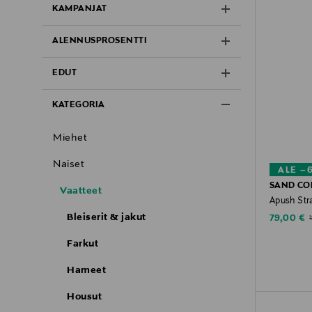
KAMPANJAT
ALENNUSPROSENTTI
EDUT
KATEGORIA
Miehet
Naiset
ALE –
SAND C
Vaatteet
Apush Str
Bleiserit & jakut
Discounte
O
79,00 €
Farkut
Hameet
Housut