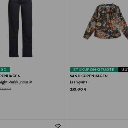
60%
ETUKUPONKITUOTE
UU
OPENHAGEN
SAND COPENHAGEN
aight -farkkuhousut
Leah-paita
Original Price
d Price
riginal Price
239,00 €
199,00 €