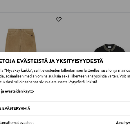
IETOJA EVÄSTEISTÄ JA YKSITYISYYDESTÄ
la “Hyväksy kaikki”, sallit evästeiden tallentamisen laitteellesi sisällön ja maino
tia, sosiaalisen median ominaisuuksia sekä liikenteen analysointia varten. Voit 
uksiasi milloin tahansa sivun alareunasta löytyvästä linkistä.
 ja evästeiden käyttö
SE EVÄSTERYHMIÄ
PONKITUOTE
UUTTA
ETUKUPONKITUOTE
UU
OPENHAGEN
SAND COPENHAGEN
ttämättömät evästeet
Aina hyv
aight -vakosamettihousut
Aluna-neuletakki