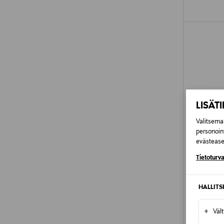
LISÄT
Valitsemal
personoin
evästeaset
Tietoturva
HALLIT
ETUKU
SAND C
+
Väl
Apush Str