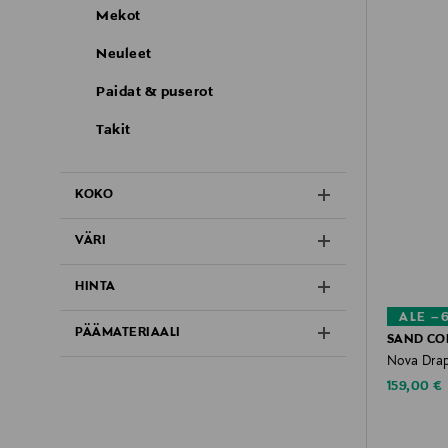
Mekot
Neuleet
Paidat & puserot
Takit
KOKO
VÄRI
HINTA
ALE –
PÄÄMATERIAALI
SAND C
Nova Dra
Discounte
159,00 €