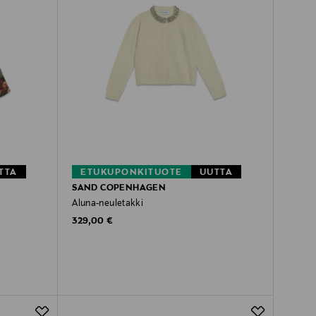
TTA
ETUKUPONKITUOTE
UUTTA
SAND COPENHAGEN
Aluna-neuletakki
Original Price
329,00 €