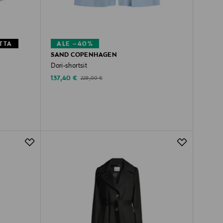
TTA
ALE –40%
SAND COPENHAGEN
Dori-shortsit
Discounted Price
Original Price
137,40 €
229,00 €