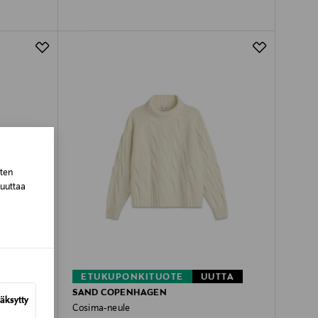
sten
muuttaa
TTA
ETUKUPONKITUOTE
UUTTA
SAND COPENHAGEN
äksytty
Cosima-neule