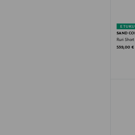
ETUKU
SAND C
Ruri Short
Original P
539,00 €