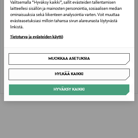
Valitsemalla “Hyväksy kaikki”, sallit evästeiden tallentamisen
laitteellesi sisällön ja mainosten personointia, sosiaalisen median
ominaisuuksia sekä liikenteen analysointia varten. Voit muuttaa
evästeasetuksiasi milloin tahansa sivun alareunasta löytyvästä
linkistä.
Tietoturva ja evästeiden käyttö
ALE –41%
ALE –41%
LEE
LEE
MUOKKAA ASETUKSIA
Rider-farkkuliivi
Rider-takki
Discounted Price
Discounted Price
Original Price
Original Price
70,80 €
70,80 €
119,90 €
119,90 €
HYLKÄÄ KAIKKI
HYVÄKSY KAIKKI