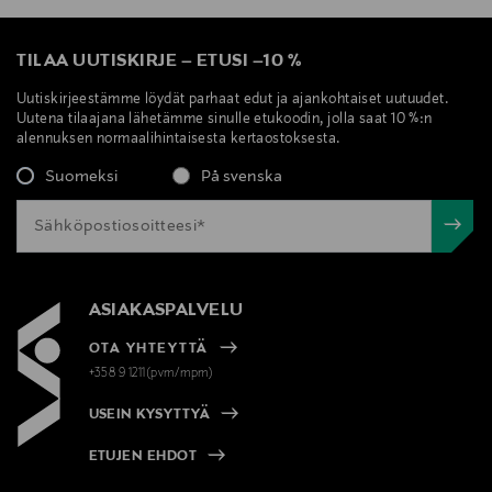
TILAA UUTISKIRJE
–
ETUSI
–
10 %
Uutiskirjeestämme löydät parhaat edut ja ajankohtaiset uutuudet.
Uutena tilaajana lähetämme sinulle etukoodin, jolla saat 10 %:n
alennuksen normaalihintaisesta kertaostoksesta.
Suomeksi
På svenska
ASIAKASPALVELU
OTA YHTEYTTÄ
+358 9 1211(pvm/mpm)
USEIN KYSYTTYÄ
ETUJEN EHDOT