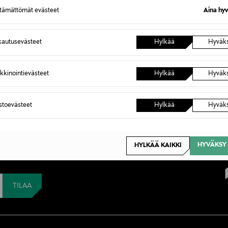
ttämättömät evästeet
Aina hyv
autusevästeet
Hylkää
Hyväk
kkinointievästeet
Hylkää
Hyväk
astoevästeet
Hylkää
Hyväk
set uutuudet. Uutena
%:n alennuksen
HYVÄKSY 
HYLKÄÄ KAIKKI