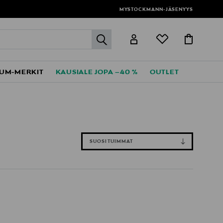
MYSTOCKMANN-JÄSENYYS
label.header.go
UM-MERKIT
KAUSIALE JOPA –40 %
OUTLET
SUOSITUIMMAT