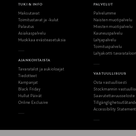
TUKI & INFO
PALVELUT
Maksutavat
Palvelumme
Toimitustavat ja -kulut
Naisten muotipalvelu
Palautus
Miesten muotipalvelu
Asiakaspalvelu
Kauneuspalvelu
Muokkaa evästeasetuksia
Lahjapalvelu
Toimituspalvelu
Lahjakortti tavarataloo
AJANKOHTAISTA
Tavaratalot ja aukioloajat
VASTUULLISUUS
Tiedotteet
Kampanjat
Osta vastuullisesti
Black Friday
Stockmannin vastuullis
Hullut Päivät
Saavutettavuusseloste
Online Exclusive
Tillgänglighetsutlåtand
Accessibility Statement