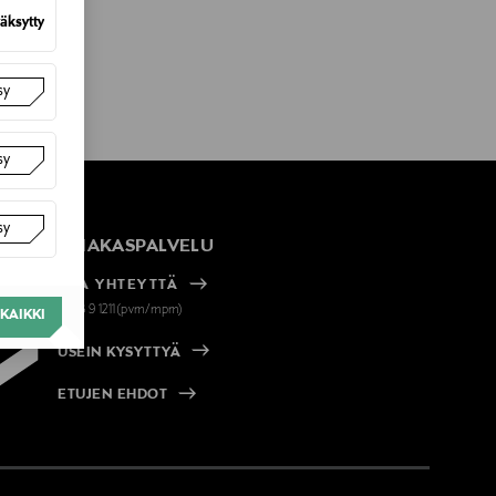
äksytty
sy
sy
sy
ASIAKASPALVELU
OTA YHTEYTTÄ
+358 9 1211(pvm/mpm)
KAIKKI
USEIN KYSYTTYÄ
ETUJEN EHDOT