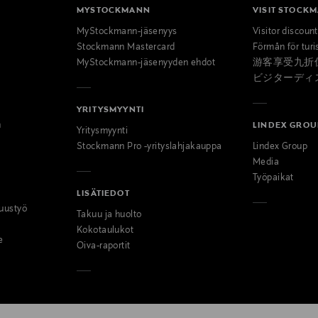
MYSTOCKMANN
VISIT STOCK
MyStockmann-jäsenyys
Visitor discoun
Stockmann Mastercard
Förmån för turi
MyStockmann-jäsenyyden ehdot
游客享受九折
ビジターディ
YRITYSMYYNTI
n
LINDEX GROU
Yritysmyynti
Stockmann Pro -yrityslahjakauppa
Lindex Group
Media
Työpaikat
LISÄTIEDOT
uustyö
Takuu ja huolto
Kokotaulukot
e
Oiva-raportit