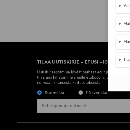
+
Väl
+
Muk
+
Mar
+
Til
TILAA UUTISKIRJE
–
ETUSI
–
10 %
Uutiskirjeestämme löydät parhaat edut ja ajankohtai
tilaajana lähetämme sinulle etukoodin, jolla saat 10 
normaalihintaisesta kertaostoksesta.
Suomeksi
På svenska