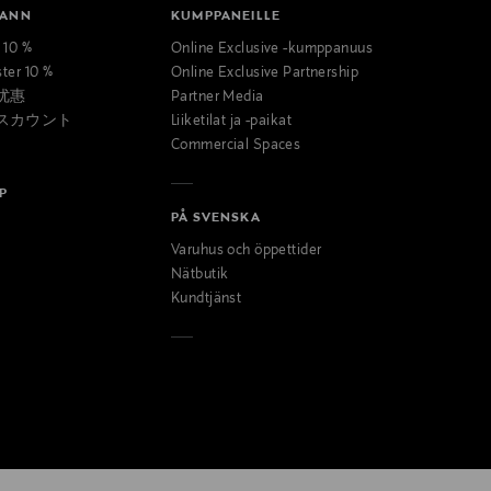
MANN
KUMPPANEILLE
t 10 %
Online Exclusive -kumppanuus
ster 10 %
Online Exclusive Partnership
优惠
Partner Media
スカウント
Liiketilat ja -paikat
Commercial Spaces
P
PÅ SVENSKA
Varuhus och öppettider
Nätbutik
Kundtjänst