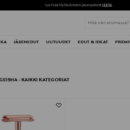
Lue lisää MyStockmann-jäsenyydestä
täältä
KKA
JÄSENEDUT
UUTUUDET
EDUT & IDEAT
PREMI
GEISHA - KAIKKI KATEGORIAT