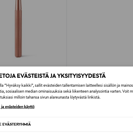
IETOJA EVÄSTEISTÄ JA YKSITYISYYDESTÄ
 GEISHA
ver -sheiveri
la “Hyväksy kaikki”, sallit evästeiden tallentamisen laitteellesi sisällön ja maino
rice
tia, sosiaalisen median ominaisuuksia sekä liikenteen analysointia varten. Voit 
uksiasi milloin tahansa sivun alareunasta löytyvästä linkistä.
 ja evästeiden käyttö
SE EVÄSTERYHMIÄ