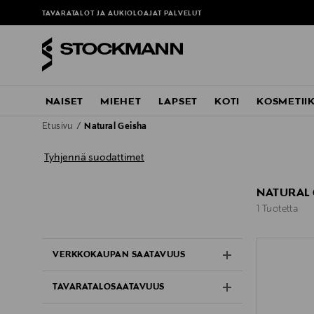
TAVARATALOT JA AUKIOLOAJAT
PALVELUT
NAISET
MIEHET
LAPSET
KOTI
KOSMETII
Etusivu
Natural Geisha
Tyhjennä suodattimet
NATURAL 
1 Tuotetta
1 Tuotetta
VERKKOKAUPAN SAATAVUUS
TAVARATALOSAATAVUUS