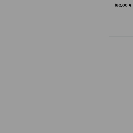
Original P
182,00 €