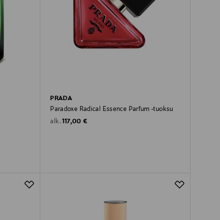
PRADA
u
Paradoxe Radical Essence Parfum -tuoksu
Original Price
117,00 €
alk.