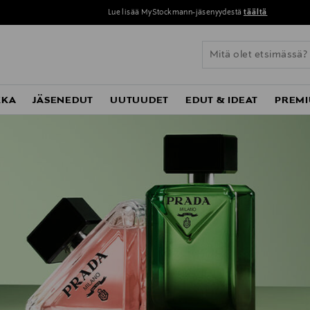
Lue lisää MyStockmann-jäsenyydestä
täältä
KKA
JÄSENEDUT
UUTUUDET
EDUT & IDEAT
PREMI