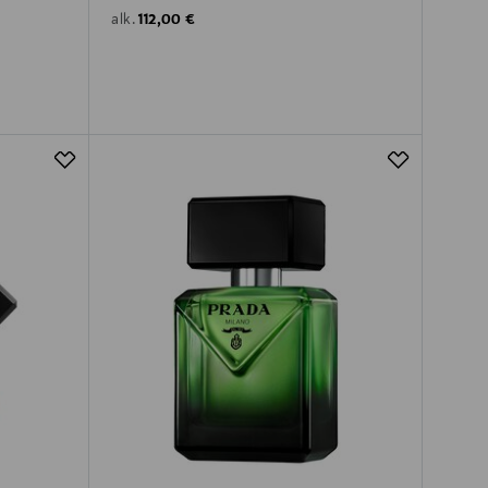
Original Price
112,00 €
alk.