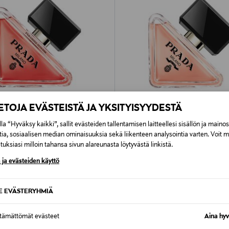
IETOJA EVÄSTEISTÄ JA YKSITYISYYDESTÄ
la “Hyväksy kaikki”, sallit evästeiden tallentamisen laitteellesi sisällön ja maino
tia, sosiaalisen median ominaisuuksia sekä liikenteen analysointia varten. Voit 
PRADA
uksiasi milloin tahansa sivun alareunasta löytyvästä linkistä.
Intense EdP -tuoksu
Paradoxe EdP -tuoksu
 ja evästeiden käyttö
al Price
Original Price
0 €
95,00 €
alk.
SE EVÄSTERYHMIÄ
ttämättömät evästeet
Aina hyv