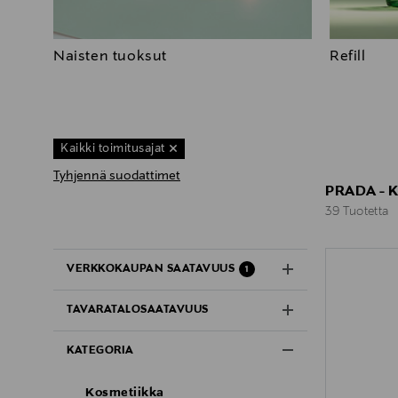
Naisten tuoksut
Refill
Kaikki toimitusajat
Tyhjennä suodattimet
PRADA - 
39 Tuotetta
39 Tuotetta
VERKKOKAUPAN SAATAVUUS
1
TAVARATALOSAATAVUUS
KATEGORIA
Kosmetiikka