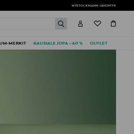
MYSTOCKMANN-JÄSENYYS
label.header.go
UM-MERKIT
KAUSIALE JOPA –40 %
OUTLET