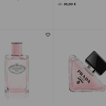
rice
Original Price
93,00 €
alk.