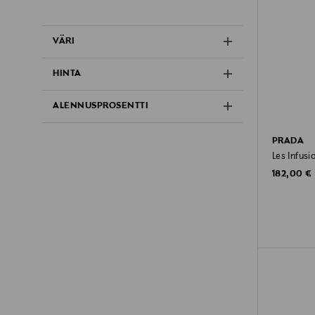
VÄRI
HINTA
ALENNUSPROSENTTI
PRADA
Les Infusi
Original P
182,00 €