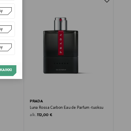
sy
sy
sy
KAIKKI
PRADA
Luna Rossa Carbon Eau de Parfum -tuoksu
Original Price
112,00 €
alk.