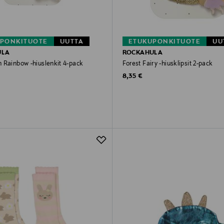
PONKITUOTE
UUTTA
ETUKUPONKITUOTE
UU
ULA
ROCKAHULA
 Rainbow -hiuslenkit 4-pack
Forest Fairy -hiusklipsit 2-pack
rice
Original Price
8,35 €