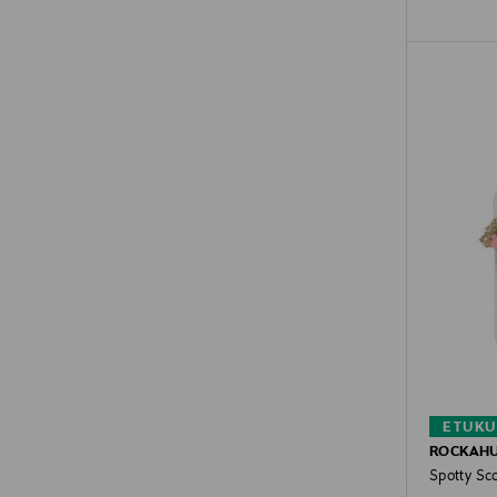
ETUKU
ROCKAH
Spotty Sco