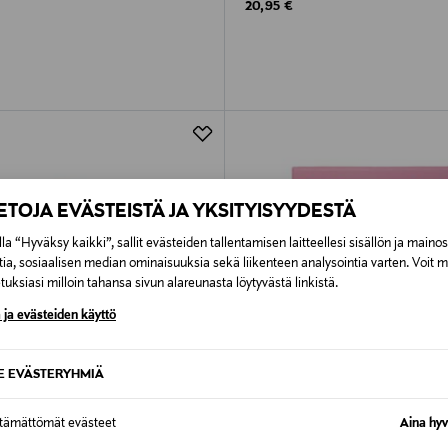
rice
Original Price
20,95 €
IETOJA EVÄSTEISTÄ JA YKSITYISYYDESTÄ
la “Hyväksy kaikki”, sallit evästeiden tallentamisen laitteellesi sisällön ja maino
tia, sosiaalisen median ominaisuuksia sekä liikenteen analysointia varten. Voit 
uksiasi milloin tahansa sivun alareunasta löytyvästä linkistä.
 ja evästeiden käyttö
SE EVÄSTERYHMIÄ
ttämättömät evästeet
Aina hyv