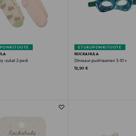
PONKITUOTE
ETUKUPONKITUOTE
ULA
ROCKAHULA
ny -sukat 2-pack
Dinosaur-puolinaamari 3-10 v
rice
Original Price
12,50 €