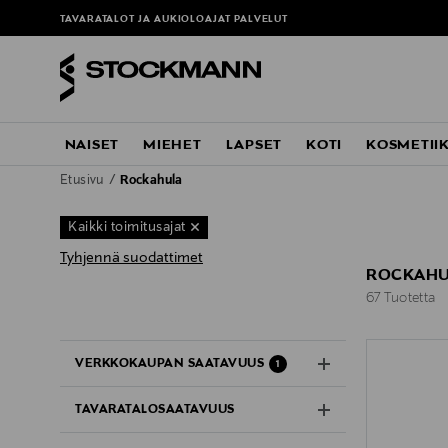
TAVARATALOT JA AUKIOLOAJAT
PALVELUT
NAISET
MIEHET
LAPSET
KOTI
KOSMETII
Etusivu
Rockahula
Kaikki toimitusajat
Tyhjennä suodattimet
ROCKAHUL
67 Tuotetta
67 Tuotetta
VERKKOKAUPAN SAATAVUUS
1
TAVARATALOSAATAVUUS