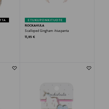
TTA
ETUKUPONKITUOTE
ROCKAHULA
Scalloped Gingham -hiuspanta
Original Price
11,95 €