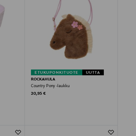
ETUKUPONKITUOTE
UUTTA
ROCKAHULA
Country Pony -laukku
Original Price
20,95 €