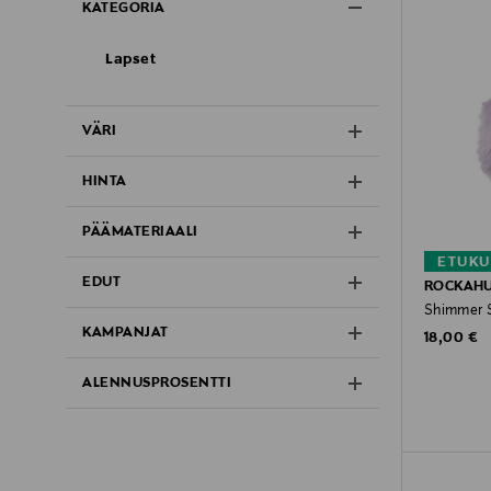
KATEGORIA
Lapset
VÄRI
HINTA
PÄÄMATERIAALI
ETUKU
EDUT
ROCKAH
Shimmer S
KAMPANJAT
Original P
18,00 €
ALENNUSPROSENTTI