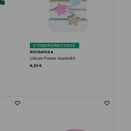
ETUKUPONKITUOTE
ROCKAHULA
Unicorn Ponies -hiuslenkit
Original Price
8,95 €