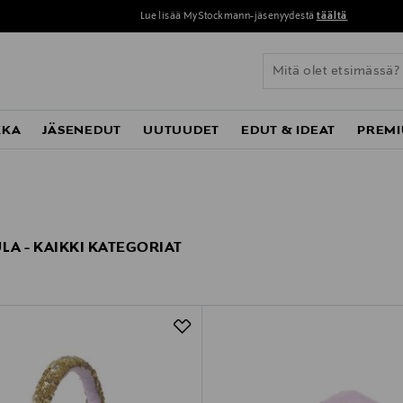
Lue lisää MyStockmann-jäsenyydestä
täältä
KKA
JÄSENEDUT
UUTUUDET
EDUT & IDEAT
PREMI
A - KAIKKI KATEGORIAT