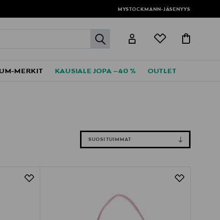
MYSTOCKMANN-JÄSENYYS
label.header.go
UM-MERKIT
KAUSIALE JOPA –40 %
OUTLET
SUOSITUIMMAT