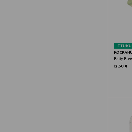
ETUKU
ROCKAH
Betty Bun
Original P
12,50 €