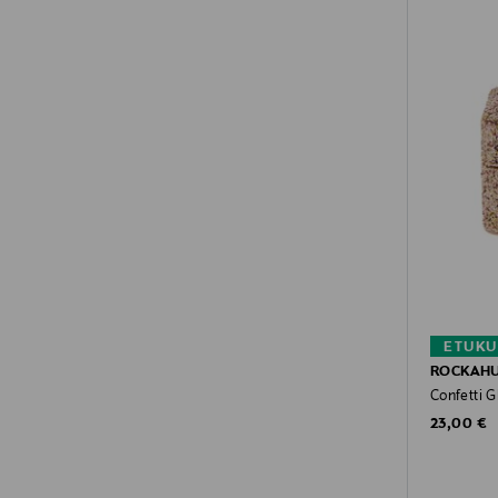
ETUKU
ROCKAH
Confetti G
Original P
23,00 €