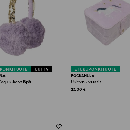
PONKITUOTE
UUTTA
ETUKUPONKITUOTE
ULA
ROCKAHULA
equin -korvaläpät
Unicorn-korurasia
rice
Original Price
23,00 €