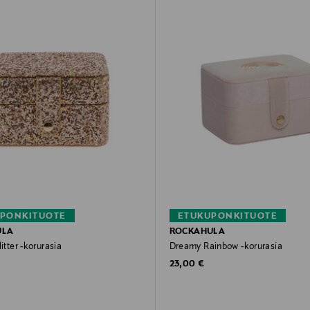
PONKITUOTE
ETUKUPONKITUOTE
ULA
ROCKAHULA
litter -korurasia
Dreamy Rainbow -korurasia
rice
Original Price
23,00 €