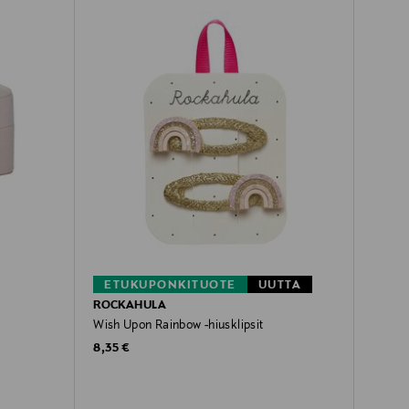
ETUKUPONKITUOTE
UUTTA
ROCKAHULA
Wish Upon Rainbow -hiusklipsit
Original Price
8,35 €