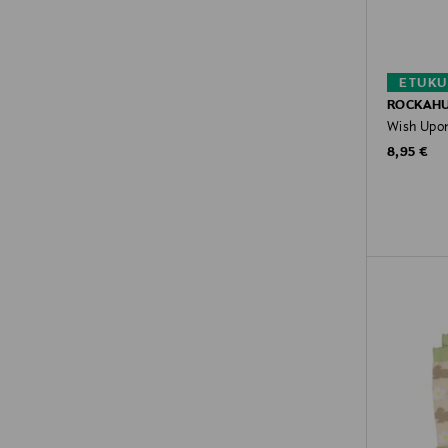
ETUKU
ROCKAH
Wish Upon
Original P
8,95 €