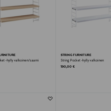
FURNITURE
STRING FURNITURE
ket -hylly valkoinen/saarni
String Pocket -hylly valkoinen
rice
Original Price
190,00 €