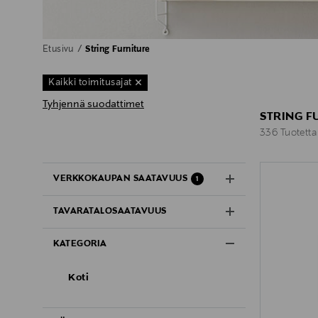
Etusivu
String Furniture
Kaikki toimitusajat
Tyhjennä suodattimet
STRING F
336 Tuotetta
336 Tuotetta
VERKKOKAUPAN SAATAVUUS
1
TAVARATALOSAATAVUUS
KATEGORIA
Koti