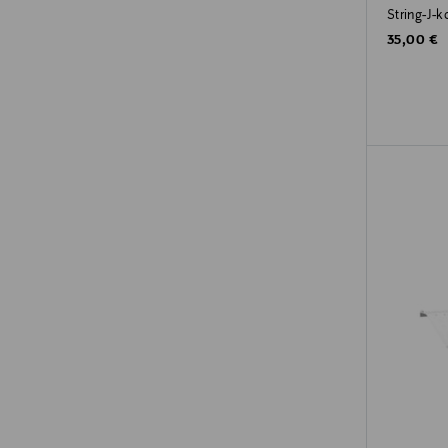
String-J-k
Original P
35,00 €