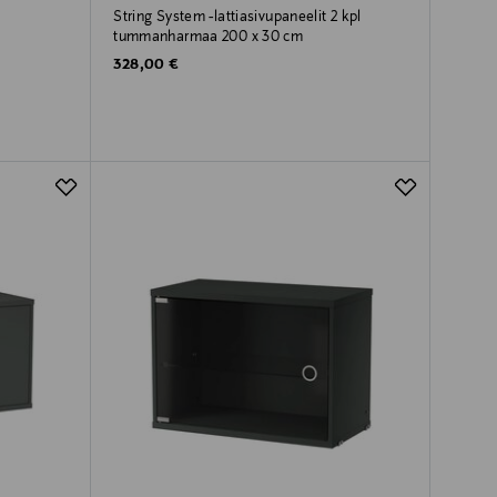
String System -lattiasivupaneelit 2 kpl
tummanharmaa 200 x 30 cm
Original Price
328,00 €