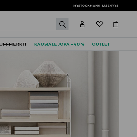
MYSTOCKMANN-JÄSENYYS
label.header.go
UM-MERKIT
KAUSIALE JOPA –40 %
OUTLET