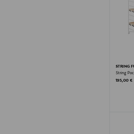
STRING 
String Poc
Original P
195,00 €