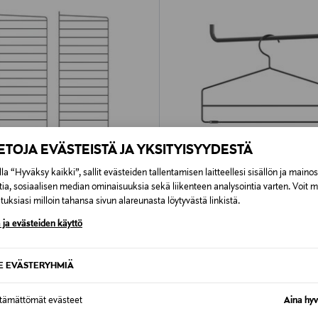
IETOJA EVÄSTEISTÄ JA YKSITYISYYDESTÄ
la “Hyväksy kaikki”, sallit evästeiden tallentamisen laitteellesi sisällön ja maino
tia, sosiaalisen median ominaisuuksia sekä liikenteen analysointia varten. Voit 
UUTTA
uksiasi milloin tahansa sivun alareunasta löytyvästä linkistä.
FURNITURE
STRING FURNITURE
 ja evästeiden käyttö
tem -seinäsivupaneelit
String-henkarit 4 kpl tummanhar
rmaa 75 x 30 cm
Original Price
50,00 €
rice
SE EVÄSTERYHMIÄ
ttämättömät evästeet
Aina hyv