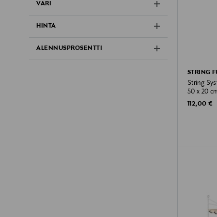
VÄRI
HINTA
ALENNUSPROSENTTI
STRING 
String Sys
50 x 20 c
Original P
112,00 €