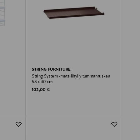
STRING FURNITURE
String System -metallihylly tummanruskea
58 x 30 cm
Original Price
102,00 €