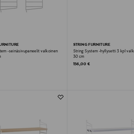
FURNITURE
STRING FURNITURE
tem -seinäsivupaneelit valkoinen
String System -hyllysetti 3 kpl val
m
30 cm
rice
Original Price
156,00 €