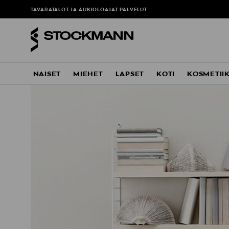
ä
TAVARATALOT JA AUKIOLOAJAT
PALVELUT
NAISET
MIEHET
LAPSET
KOTI
KOSMETII