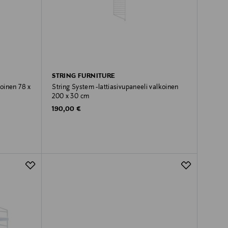
STRING FURNITURE
koinen 78 x
String System -lattiasivupaneeli valkoinen
200 x 30 cm
Original Price
190,00 €