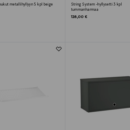
oukut metallihyllyyn 5 kpl beige
String System -hyllysetti 3 kpl
tummanharmaa
rice
Original Price
128,00 €