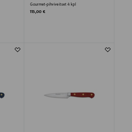
Gourmet-pihviveitset 4 kpl
Original Price
115,00 €