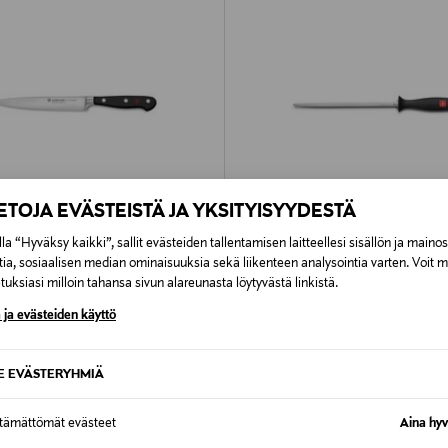
IETOJA EVÄSTEISTÄ JA YKSITYISYYDESTÄ
la “Hyväksy kaikki”, sallit evästeiden tallentamisen laitteellesi sisällön ja maino
tia, sosiaalisen median ominaisuuksia sekä liikenteen analysointia varten. Voit 
PONKITUOTE
ETUKUPONKITUOTE
uksiasi milloin tahansa sivun alareunasta löytyvästä linkistä.
F
WUSTHOF
 ja evästeiden käyttö
eisveitsi 16 cm
Teroituspuikko 23 cm
rice
Original Price
39,90 €
SE EVÄSTERYHMIÄ
ttämättömät evästeet
Aina hyv