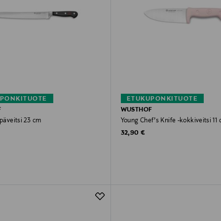
PONKITUOTE
ETUKUPONKITUOTE
F
WUSTHOF
ipäveitsi 23 cm
Young Chef’s Knife -kokkiveitsi 11
rice
Original Price
32,90 €