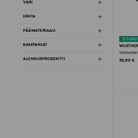
VÄRI
HINTA
PÄÄMATERIAALI
ETUKU
KAMPANJAT
WUSTHO
Veitsenter
ALENNUSPROSENTTI
Original P
39,90 €