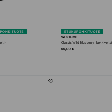
PONKITUOTE
ETUKUPONKITUOTE
F
WUSTHOF
oitin
Classic Wild Blueberry -kokkiveits
rice
Original Price
99,00 €