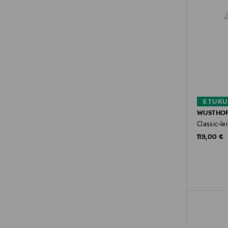
ETUKU
WUSTHO
Classic-le
Original P
119,00 €