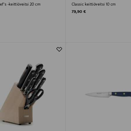
ef's -keittiöveitsi 20 cm
Classic keittiöveitsi 10 cm
rice
Original Price
79,90 €