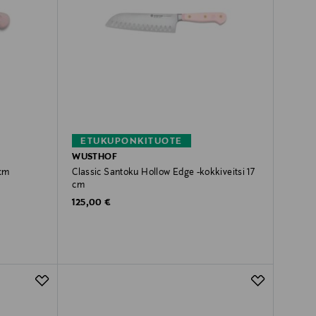
ETUKUPONKITUOTE
WUSTHOF
 cm
Classic Santoku Hollow Edge -kokkiveitsi 17
cm
Original Price
125,00 €