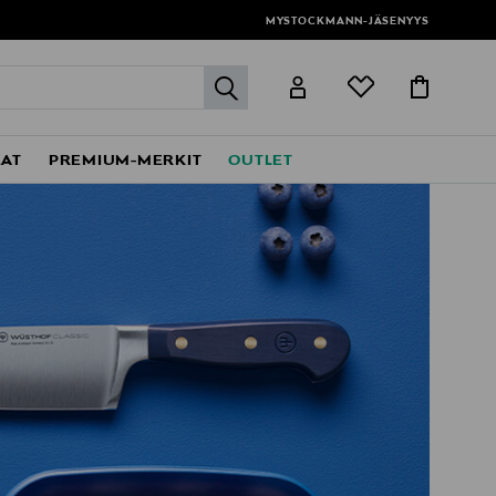
MYSTOCKMANN-JÄSENYYS
label.header.go
EAT
PREMIUM-MERKIT
OUTLET