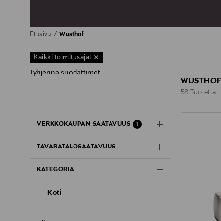
Etusivu
Wusthof
Kaikki toimitusajat
Tyhjennä suodattimet
WUSTHOF 
58 Tuotetta
58 Tuotetta
VERKKOKAUPAN SAATAVUUS
1
TAVARATALOSAATAVUUS
KATEGORIA
Koti