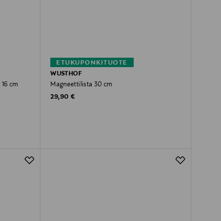
ETUKUPONKITUOTE
WUSTHOF
i 16 cm
Magneettilista 30 cm
Original Price
29,90 €