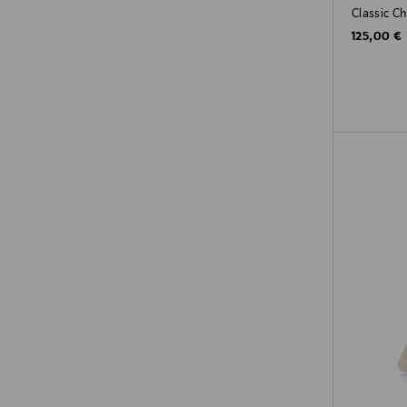
Classic Ch
Original P
125,00 €