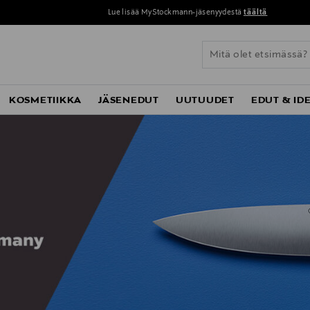
Lue lisää MyStockmann-jäsenyydestä
täältä
KOSMETIIKKA
JÄSENEDUT
UUTUUDET
EDUT & ID