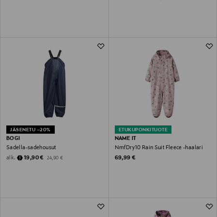
JÄSENETU –20%
ETUKUPONKITUOTE
BOGI
NAME IT
Sadella-sadehousut
NmfDry10 Rain Suit Fleece -haalari
Discounted Price
Original Price
Original Price
alk.
19,90 €
69,99 €
24,90 €