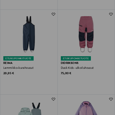
ETUKUPONKITUOTE
ETUKUPONKITUOTE
REIMA
DIDRIKSONS
Lammikko-kurahousut
Dusk Kids -ulkoiluhousut
Original Price
Original Price
29,95 €
75,00 €