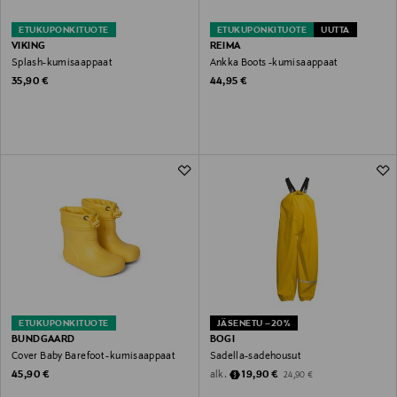
ETUKUPONKITUOTE
ETUKUPONKITUOTE
UUTTA
VIKING
REIMA
Splash-kumisaappaat
Ankka Boots -kumisaappaat
Original Price
Original Price
35,90 €
44,95 €
ETUKUPONKITUOTE
JÄSENETU –20%
BUNDGAARD
BOGI
Cover Baby Barefoot -kumisaappaat
Sadella-sadehousut
Original Price
Discounted Price
Original Price
alk.
45,90 €
19,90 €
24,90 €