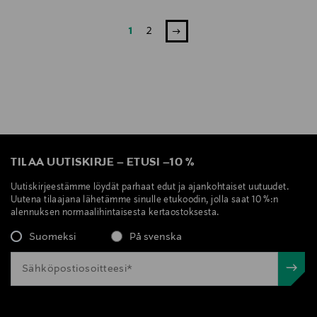
1
2
TILAA UUTISKIRJE
–
ETUSI
–
10 %
Uutiskirjeestämme löydät parhaat edut ja ajankohtaiset uutuudet.
Uutena tilaajana lähetämme sinulle etukoodin, jolla saat 10 %:n
alennuksen normaalihintaisesta kertaostoksesta.
Suomeksi
På svenska