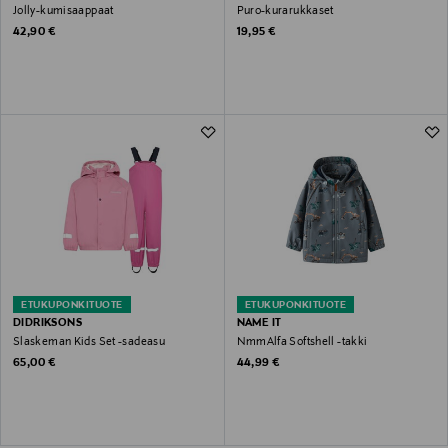
Jolly-kumisaappaat
Puro-kurarukkaset
Original Price
Original Price
42,90 €
19,95 €
ETUKUPONKITUOTE
ETUKUPONKITUOTE
DIDRIKSONS
NAME IT
Slaskeman Kids Set -sadeasu
NmmAlfa Softshell -takki
Original Price
Original Price
65,00 €
44,99 €