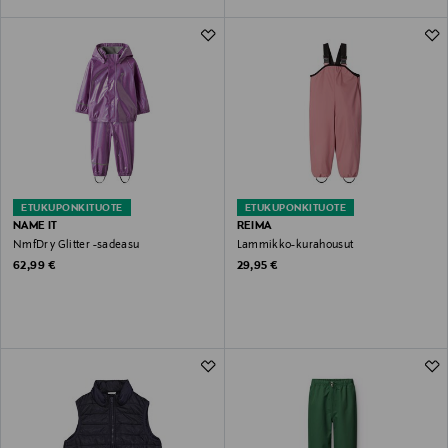
ETUKUPONKITUOTE
ETUKUPONKITUOTE
NAME IT
REIMA
NmfDry Glitter -sadeasu
Lammikko-kurahousut
Original Price
Original Price
62,99 €
29,95 €