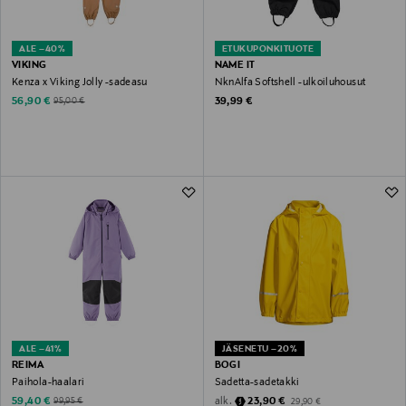
ALE –40%
ETUKUPONKITUOTE
VIKING
NAME IT
Kenza x Viking Jolly -sadeasu
NknAlfa Softshell -ulkoiluhousut
Discounted Price
Original Price
Original Price
56,90 €
39,99 €
95,00 €
ALE –41%
JÄSENETU –20%
REIMA
BOGI
Paihola-haalari
Sadetta-sadetakki
Discounted Price
Discounted Price
Original Price
alk.
Original Price
59,40 €
23,90 €
99,95 €
29,90 €