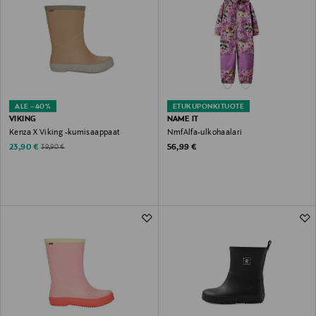
ALE –40%
ETUKUPONKITUOTE
VIKING
NAME IT
Kenza X Viking -kumisaappaat
NmfAlfa-ulkohaalari
Discounted Price
Original Price
Original Price
23,90 €
56,99 €
39,90 €