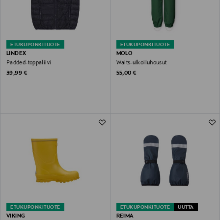
ETUKUPONKITUOTE
ETUKUPONKITUOTE
LINDEX
MOLO
Padded-toppaliivi
Waits-ulkoiluhousut
Original Price
Original Price
39,99 €
55,00 €
ETUKUPONKITUOTE
ETUKUPONKITUOTE
UUTTA
VIKING
REIMA