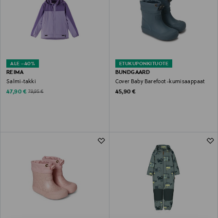
ALE –40%
ETUKUPONKITUOTE
REIMA
BUNDGAARD
Salmi-takki
Cover Baby Barefoot -kumisaappaat
Discounted Price
Original Price
Original Price
47,90 €
45,90 €
79,95 €