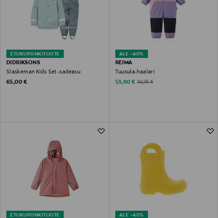
ETUKUPONKITUOTE
ALE –40%
DIDRIKSONS
REIMA
Slaskeman Kids Set -sadeasu
Tuusula-haalari
Original Price
Discounted Price
Original Price
65,00 €
53,90 €
89,95 €
ETUKUPONKITUOTE
ALE –40%