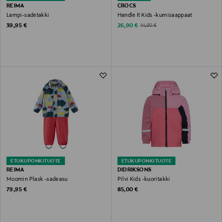
REIMA
CROCS
Lampi-sadetakki
Handle It Kids -kumisaappaat
Original Price
Discounted Price
Original Price
39,95 €
26,90 €
44,90 €
ETUKUPONKITUOTE
ETUKUPONKITUOTE
REIMA
DIDRIKSONS
Moomin Plask -sadeasu
Pilvi Kids -kuoritakki
Original Price
Original Price
79,95 €
85,00 €