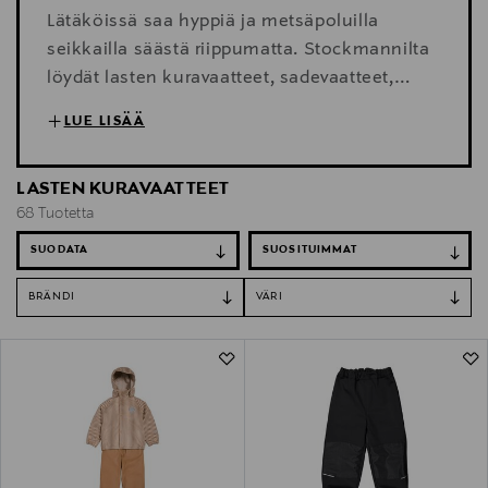
Lätäköissä saa hyppiä ja metsäpoluilla
seikkailla säästä riippumatta. Stockmannilta
löydät lasten kuravaatteet, sadevaatteet,
kurahousut, sadetakit ja kumisaappaat, jotka
LUE LISÄÄ
pitävät pienet ulkoilijat kuivina ja mukavina
päiväkodissa, retkillä ja pihaleikeissä.
LASTEN KURAVAATTEET
68 Tuotetta
SUODATA
BRÄNDI
VÄRI
68 Tuotetta