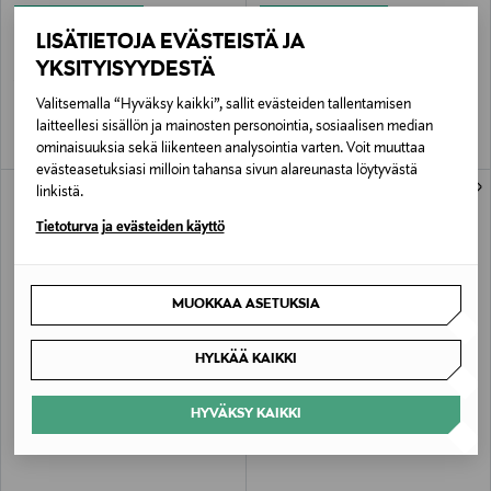
ETUKUPONKITUOTE
ETUKUPONKITUOTE
BUNDGAARD
NAME IT
LISÄTIETOJA EVÄSTEISTÄ JA
Cover Baby Barefoot -kumisaappaat
NmmAlfa Softshell -haalari
YKSITYISYYDESTÄ
Original Price
Original Price
45,90 €
56,99 €
Valitsemalla “Hyväksy kaikki”, sallit evästeiden tallentamisen
laitteellesi sisällön ja mainosten personointia, sosiaalisen median
ominaisuuksia sekä liikenteen analysointia varten. Voit muuttaa
evästeasetuksiasi milloin tahansa sivun alareunasta löytyvästä
linkistä.
Tietoturva ja evästeiden käyttö
MUOKKAA ASETUKSIA
HYLKÄÄ KAIKKI
ETUKUPONKITUOTE
ALE –40%
NAME IT
REIMA
HYVÄKSY KAIKKI
NmfAlfaShell-haalari
Vesi-sadetakki
Original Price
Discounted Price
Original Price
59,99 €
29,90 €
49,95 €