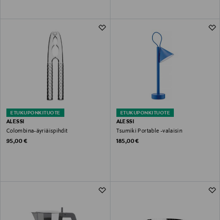
ETUKUPONKITUOTE
ETUKUPONKITUOTE
ALESSI
ALESSI
Colombina-äyriäispihdit
Tsumiki Portable -valaisin
Original Price
Original Price
95,00 €
185,00 €