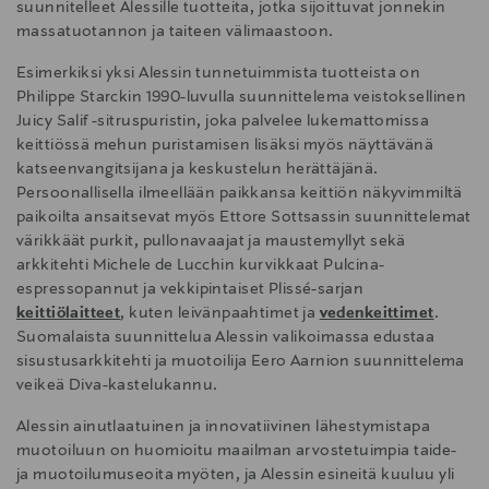
suunnitelleet Alessille tuotteita, jotka sijoittuvat jonnekin
massatuotannon ja taiteen välimaastoon.
Esimerkiksi yksi Alessin tunnetuimmista tuotteista on
Philippe Starckin 1990-luvulla suunnittelema veistoksellinen
Juicy Salif -sitruspuristin, joka palvelee lukemattomissa
keittiössä mehun puristamisen lisäksi myös näyttävänä
katseenvangitsijana ja keskustelun herättäjänä.
Persoonallisella ilmeellään paikkansa keittiön näkyvimmiltä
paikoilta ansaitsevat myös Ettore Sottsassin suunnittelemat
värikkäät purkit, pullonavaajat ja maustemyllyt sekä
arkkitehti Michele de Lucchin kurvikkaat Pulcina-
espressopannut ja vekkipintaiset Plissé-sarjan
keittiölaitteet
, kuten leivänpaahtimet ja
vedenkeittimet
.
Suomalaista suunnittelua Alessin valikoimassa edustaa
sisustusarkkitehti ja muotoilija Eero Aarnion suunnittelema
veikeä Diva-kastelukannu.
Alessin ainutlaatuinen ja innovatiivinen lähestymistapa
muotoiluun on huomioitu maailman arvostetuimpia taide-
ja muotoilumuseoita myöten, ja Alessin esineitä kuuluu yli