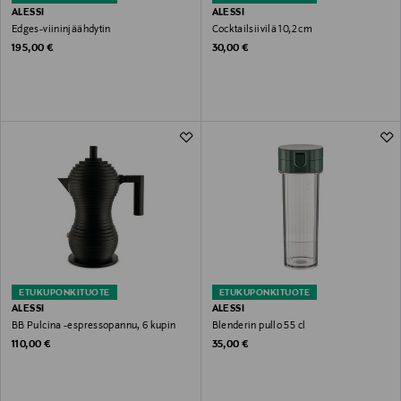
ALESSI
ALESSI
Edges-viininjäähdytin
Cocktailsiivilä 10,2 cm
Original Price
Original Price
195,00 €
30,00 €
ETUKUPONKITUOTE
ETUKUPONKITUOTE
ALESSI
ALESSI
BB Pulcina -espressopannu, 6 kupin
Blenderin pullo 55 cl
Original Price
Original Price
110,00 €
35,00 €