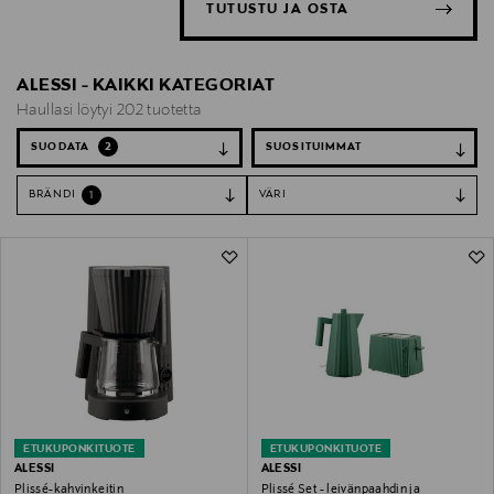
TUTUSTU JA OSTA
ALESSI - KAIKKI KATEGORIAT
Haullasi löytyi 202 tuotetta
SUODATA
2
BRÄNDI
VÄRI
1
ETUKUPONKITUOTE
ETUKUPONKITUOTE
ALESSI
ALESSI
Plissé-kahvinkeitin
Plissé Set - leivänpaahdin ja