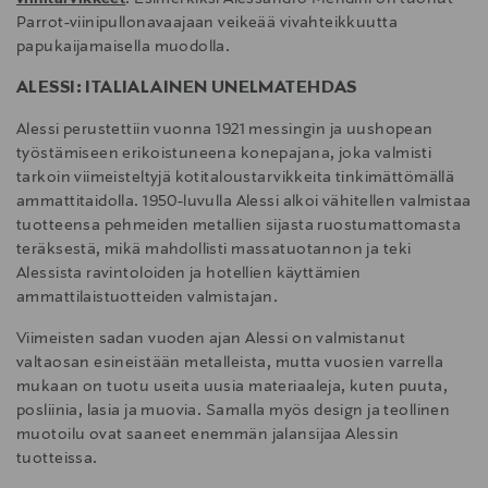
Parrot-viinipullonavaajaan veikeää vivahteikkuutta
papukaijamaisella muodolla.
ALESSI: ITALIALAINEN UNELMATEHDAS
Alessi perustettiin vuonna 1921 messingin ja uushopean
työstämiseen erikoistuneena konepajana, joka valmisti
tarkoin viimeisteltyjä kotitaloustarvikkeita tinkimättömällä
ammattitaidolla. 1950-luvulla Alessi alkoi vähitellen valmistaa
tuotteensa pehmeiden metallien sijasta ruostumattomasta
teräksestä, mikä mahdollisti massatuotannon ja teki
Alessista ravintoloiden ja hotellien käyttämien
ammattilaistuotteiden valmistajan.
Viimeisten sadan vuoden ajan Alessi on valmistanut
valtaosan esineistään metalleista, mutta vuosien varrella
mukaan on tuotu useita uusia materiaaleja, kuten puuta,
posliinia, lasia ja muovia. Samalla myös design ja teollinen
muotoilu ovat saaneet enemmän jalansijaa Alessin
tuotteissa.