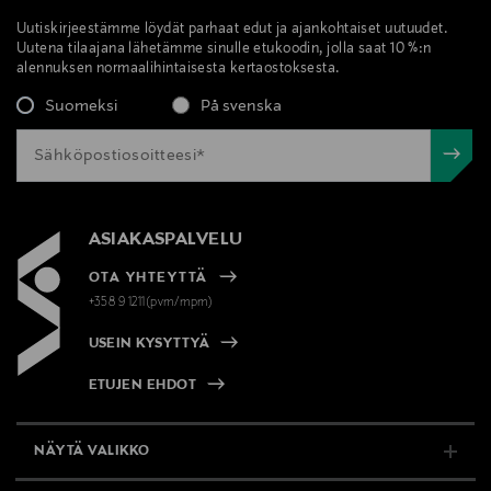
Uutiskirjeestämme löydät parhaat edut ja ajankohtaiset uutuudet.
Uutena tilaajana lähetämme sinulle etukoodin, jolla saat 10 %:n
alennuksen normaalihintaisesta kertaostoksesta.
Suomeksi
På svenska
ASIAKASPALVELU
OTA YHTEYTTÄ
+358 9 1211(pvm/mpm)
USEIN KYSYTTYÄ
ETUJEN EHDOT
NÄYTÄ VALIKKO