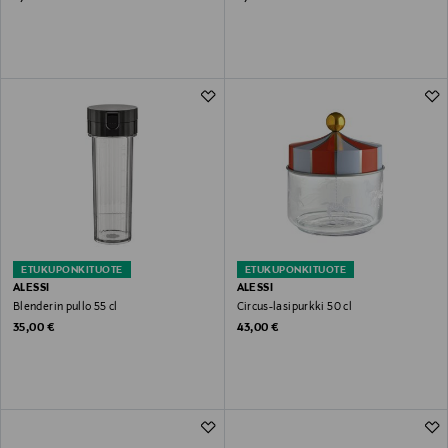
ETUKUPONKITUOTE
ETUKUPONKITUOTE
ALESSI
ALESSI
Blenderin pullo 55 cl
Circus-lasipurkki 50 cl
Original Price
Original Price
35,00 €
43,00 €