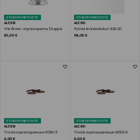
ETUKUPONKITUOTE
ETUKUPONKITUOTE
ALESSI
ALESSI
Vite Brown -espressopannu 3 kuppia
Pyöreä teräslankakori 826/20
Original Price
Original Price
85,00 €
98,00 €
ETUKUPONKITUOTE
ETUKUPONKITUOTE
ALESSI
ALESSI
Tiiviste espressopannuun 9090/3
Tiiviste espressopannuun 9090/6
Original Price
Original Price
6,00 €
6,00 €