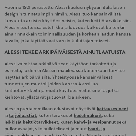
Vuonna 1921 perustettu Alessi kuuluu nykyään italialaisen
designin tunnetuimpiin nimiin. Alessi tuo kansainvälistä
luovuutta arkisiin käyttöesineisiin, kuten keittiötarvikkeisiin.
Alessin tuotteissa estetiikka ja luovuus kulkevat kuitenkin
aina rinnakkain toiminnallisuuden ja korkean laadun kanssa
tavalla, joka täyttää vaativankin kuluttajan toiveet.
ALESSI TEKEE ARKIPÄIVÄISESTÄ AINUTLAATUISTA
Alessi valmistaa arkipäiväiseen käyttöön tarkoitettuja
esineitä, joiden ei Alessin maailmassa kuitenkaan tarvitse
näyttää arkipäiväisiltä. Yhteistyössä kansainvälisesti
tunnettujen muotoilijoiden kanssa Alessi luo
keittiötarvikkeita ja muita käyttöesineitäesineitä, jotka
kiehtovat, yllättävät ja tuovat iloa arkeen.
Alessia puhtaimmillaan edustavat näyttävät
kattausesineet
ja
tarjoiluastiat
, kuten teräksiset
hedelmäkorit
, sekä
leikkisät
keittiötarvikkeet
, kuten
kahvi- ja vesipannut
sekä
pullonavaajat, viinipullotelineet ja muut
baari- ja
viinitarvikkeet
. Esimerkiksi Alessandro Mendini on tuonut