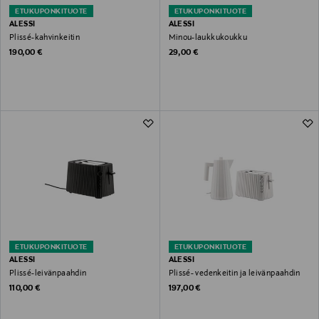
ETUKUPONKITUOTE
ETUKUPONKITUOTE
ALESSI
ALESSI
Plissé-kahvinkeitin
Minou-laukkukoukku
Original Price
Original Price
190,00 €
29,00 €
ETUKUPONKITUOTE
ETUKUPONKITUOTE
ALESSI
ALESSI
Plissé-leivänpaahdin
Plissé- vedenkeitin ja leivänpaahdin
Original Price
Original Price
110,00 €
197,00 €