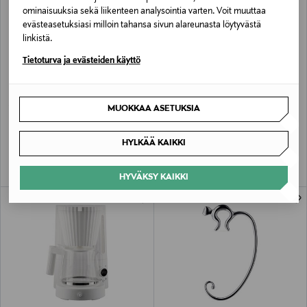
ominaisuuksia sekä liikenteen analysointia varten. Voit muuttaa
evästeasetuksiasi milloin tahansa sivun alareunasta löytyvästä
linkistä.
Tietoturva ja evästeiden käyttö
ALE –60%
ETUKUPONKITUOTE
ALESSI
ALESSI
MUOKKAA ASETUKSIA
Plissé-kapseliteline 14,7 x 23 cm
Plissé-vedenkeitin 1 l
Discounted Price
Original Price
Original Price
29,90 €
100,00 €
75,00 €
HYLKÄÄ KAIKKI
HYVÄKSY KAIKKI