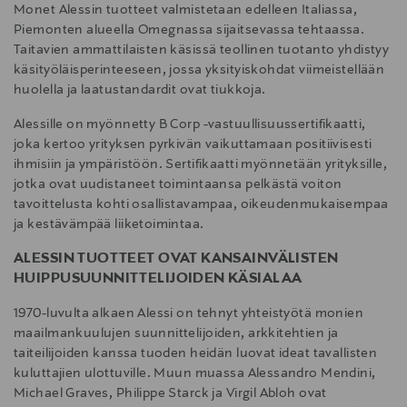
Monet Alessin tuotteet valmistetaan edelleen Italiassa,
Piemonten alueella Omegnassa sijaitsevassa tehtaassa.
Taitavien ammattilaisten käsissä teollinen tuotanto yhdistyy
käsityöläisperinteeseen, jossa yksityiskohdat viimeistellään
huolella ja laatustandardit ovat tiukkoja.
Alessille on myönnetty B Corp -vastuullisuussertifikaatti,
joka kertoo yrityksen pyrkivän vaikuttamaan positiivisesti
ihmisiin ja ympäristöön. Sertifikaatti myönnetään yrityksille,
jotka ovat uudistaneet toimintaansa pelkästä voiton
tavoittelusta kohti osallistavampaa, oikeudenmukaisempaa
ja kestävämpää liiketoimintaa.
ALESSIN TUOTTEET OVAT KANSAINVÄLISTEN
HUIPPUSUUNNITTELIJOIDEN KÄSIALAA
1970-luvulta alkaen Alessi on tehnyt yhteistyötä monien
maailmankuulujen suunnittelijoiden, arkkitehtien ja
taiteilijoiden kanssa tuoden heidän luovat ideat tavallisten
kuluttajien ulottuville. Muun muassa Alessandro Mendini,
Michael Graves, Philippe Starck ja Virgil Abloh ovat