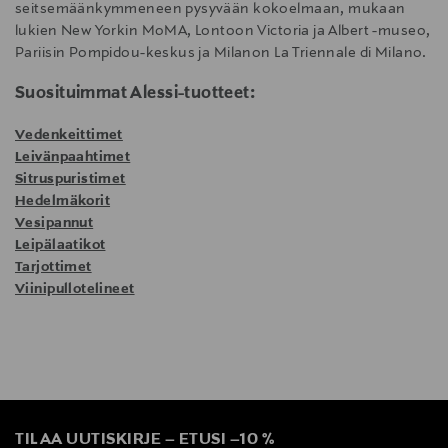
seitsemäänkymmeneen pysyvään kokoelmaan, mukaan
lukien New Yorkin MoMA, Lontoon Victoria ja Albert -museo,
Pariisin Pompidou-keskus ja Milanon La Triennale di Milano.
Suosituimmat Alessi-tuotteet:
Vedenkeittimet
Leivänpaahtimet
Sitruspuristimet
Hedelmäkorit
Vesipannut
Leipälaatikot
Tarjottimet
Viinipullotelineet
TILAA UUTISKIRJE
–
ETUSI
–
10 %