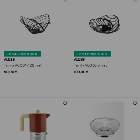
ETUKUPONKITUOTE
ETUKUPONKITUOTE
ALESSI
ALESSI
Trinity ACO04/12 B -vati
Trinity ACO03 B -vati
Original Price
Original Price
90,00 €
100,00 €