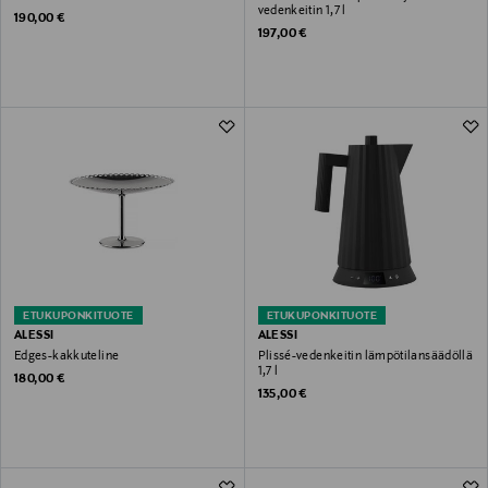
vedenkeitin 1,7 l
Original Price
190,00 €
Original Price
197,00 €
ETUKUPONKITUOTE
ETUKUPONKITUOTE
ALESSI
ALESSI
Edges-kakkuteline
Plissé-vedenkeitin lämpötilansäädöllä
1,7 l
Original Price
180,00 €
Original Price
135,00 €