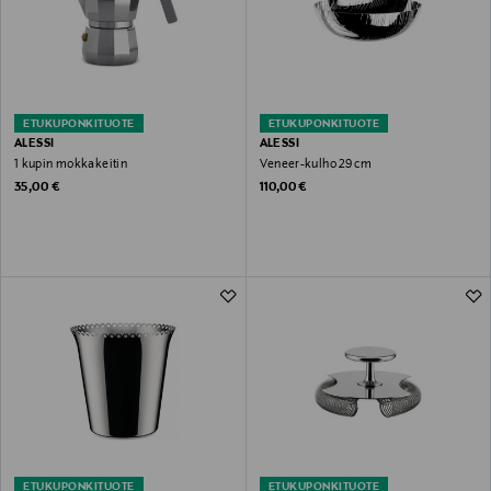
ETUKUPONKITUOTE
ETUKUPONKITUOTE
ALESSI
ALESSI
1 kupin mokkakeitin
Veneer-kulho 29 cm
Original Price
Original Price
35,00 €
110,00 €
ETUKUPONKITUOTE
ETUKUPONKITUOTE