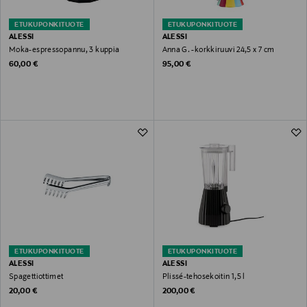
ETUKUPONKITUOTE
ETUKUPONKITUOTE
ALESSI
ALESSI
Moka-espressopannu, 3 kuppia
Anna G. -korkkiruuvi 24,5 x 7 cm
Original Price
Original Price
60,00 €
95,00 €
ETUKUPONKITUOTE
ETUKUPONKITUOTE
ALESSI
ALESSI
Spagettiottimet
Plissé-tehosekoitin 1,5 l
Original Price
Original Price
20,00 €
200,00 €