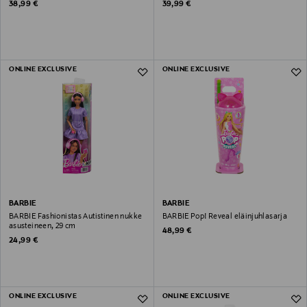
Original Price
Original Price
38,99 €
39,99 €
ONLINE EXCLUSIVE
ONLINE EXCLUSIVE
BARBIE
BARBIE
BARBIE Fashionistas Autistinen nukke
BARBIE Pop! Reveal eläinjuhlasarja
asusteineen, 29 cm
Original Price
48,99 €
Original Price
24,99 €
ONLINE EXCLUSIVE
ONLINE EXCLUSIVE