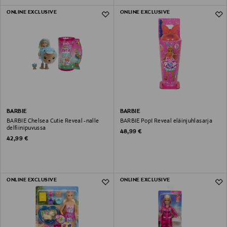
ONLINE EXCLUSIVE
ONLINE EXCLUSIVE
BARBIE
BARBIE
BARBIE Chelsea Cutie Reveal -nalle
BARBIE Pop! Reveal eläinjuhlasarja
delfiinipuvussa
Original Price
48,99 €
Original Price
42,99 €
ONLINE EXCLUSIVE
ONLINE EXCLUSIVE