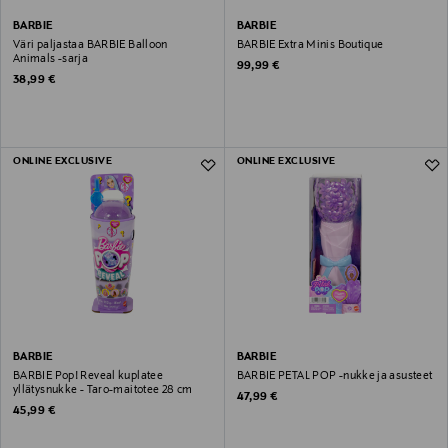
BARBIE
BARBIE
Väri paljastaa BARBIE Balloon
BARBIE Extra Minis Boutique
Animals -sarja
Original Price
99,99 €
Original Price
38,99 €
ONLINE EXCLUSIVE
ONLINE EXCLUSIVE
BARBIE
BARBIE
BARBIE️ Pop! Reveal kuplatee
BARBIE PETAL POP -nukke ja asusteet
yllätysnukke - Taro-maitotee 28 cm
Original Price
47,99 €
Original Price
45,99 €