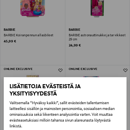
BARBIE
BARBIE
BARBIE Koiranpennun allasbileet
BARBIE astronauttinukke ja tarvikkeet
29 cm
Original Price
45,99 €
Original Price
24,99 €
ONLINE EXCLUSIVE
ONLINE EXCLUSIVE
LISÄTIETOJA EVÄSTEISTÄ JA
YKSITYISYYDESTÄ
Valitsemalla “Hyväksy kaikki”, sallit evästeiden tallentamisen
laitteellesi sisällön ja mainosten personointia, sosiaalisen median
ominaisuuksia sekä liikenteen analysointia varten. Voit muuttaa
evästeasetuksiasi milloin tahansa sivun alareunasta löytyvästä
BARBIE
BARBIE
linkistä.