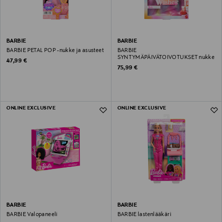
BARBIE
BARBIE
BARBIE PETAL POP -nukke ja asusteet
BARBIE
SYNTYMÄPÄIVÄTOIVOTUKSET nukke
Original Price
47,99 €
Original Price
75,99 €
ONLINE EXCLUSIVE
ONLINE EXCLUSIVE
BARBIE
BARBIE
BARBIE Valopaneeli
BARBIE lastenlääkäri