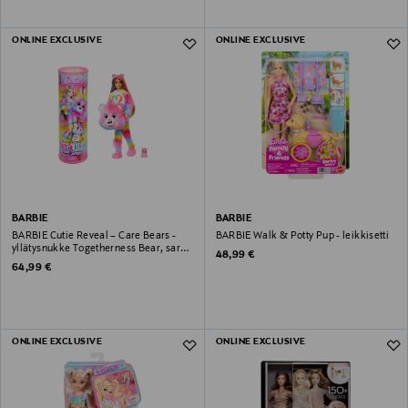
ONLINE EXCLUSIVE
ONLINE EXCLUSIVE
BARBIE
BARBIE
BARBIE️ Cutie Reveal – Care Bears -
BARBIE Walk & Potty Pup - leikkisetti
yllätysnukke Togetherness Bear, sarja
Original Price
48,99 €
2
Original Price
64,99 €
ONLINE EXCLUSIVE
ONLINE EXCLUSIVE