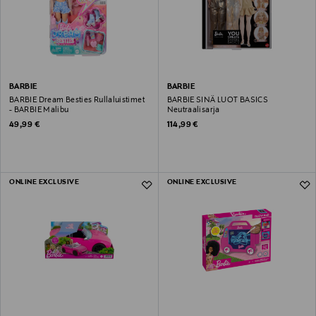
BARBIE
BARBIE
BARBIE Dream Besties Rullaluistimet
BARBIE SINÄ LUOT BASICS
- BARBIE Malibu
Neutraalisarja
Original Price
Original Price
49,99 €
114,99 €
ONLINE EXCLUSIVE
ONLINE EXCLUSIVE