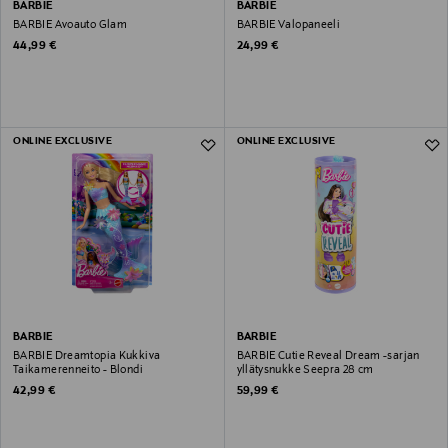
BARBIE
BARBIE
BARBIE Avoauto Glam
BARBIE Valopaneeli
Original Price
Original Price
44,99 €
24,99 €
ONLINE EXCLUSIVE
ONLINE EXCLUSIVE
BARBIE
BARBIE
BARBIE Dreamtopia Kukkiva
BARBIE️ Cutie Reveal Dream -sarjan
Taikamerenneito - Blondi
yllätysnukke Seepra 28 cm
Original Price
Original Price
42,99 €
59,99 €