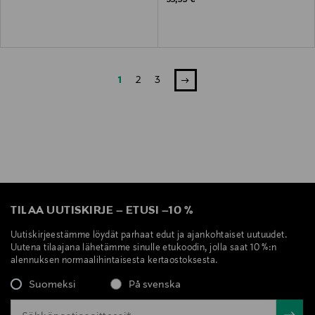
53,99 €
1
2
3
TILAA UUTISKIRJE
–
ETUSI
–
10 %
Uutiskirjeestämme löydät parhaat edut ja ajankohtaiset uutuudet.
Uutena tilaajana lähetämme sinulle etukoodin, jolla saat 10 %:n
alennuksen normaalihintaisesta kertaostoksesta.
Suomeksi
På svenska