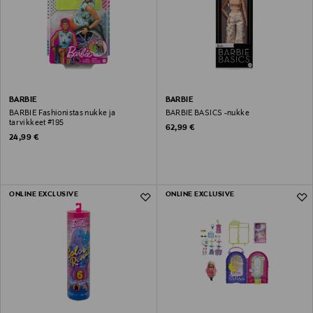
BARBIE
BARBIE
BARBIE Fashionistas nukke ja
BARBIE BASICS -nukke
tarvikkeet #195
Original Price
62,99 €
Original Price
24,99 €
ONLINE EXCLUSIVE
ONLINE EXCLUSIVE