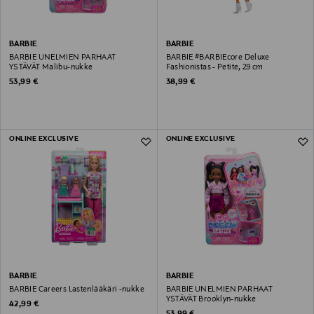
BARBIE
BARBIE
BARBIE UNELMIEN PARHAAT
BARBIE #BARBIEcore Deluxe
YSTÄVÄT Malibu-nukke
Fashionistas - Petite, 29 cm
Original Price
Original Price
53,99 €
38,99 €
ONLINE EXCLUSIVE
ONLINE EXCLUSIVE
BARBIE
BARBIE
BARBIE Careers Lastenlääkäri -nukke
BARBIE UNELMIEN PARHAAT
YSTÄVÄT Brooklyn-nukke
Original Price
42,99 €
Original Price