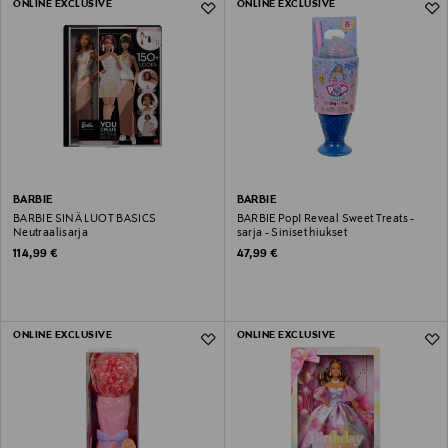
ONLINE EXCLUSIVE
ONLINE EXCLUSIVE
BARBIE
BARBIE
BARBIE SINÄ LUOT BASICS
BARBIE️ Pop! Reveal Sweet Treats -
Neutraalisarja
sarja - Siniset hiukset
Original Price
Original Price
114,99 €
47,99 €
ONLINE EXCLUSIVE
ONLINE EXCLUSIVE