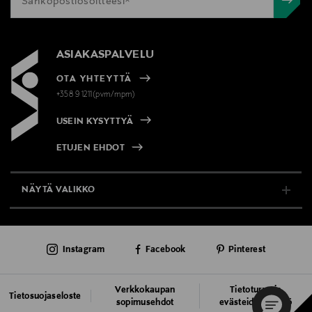
ASIAKASPALVELU
OTA YHTEYTTÄ
+358 9 1211(pvm/mpm)
USEIN KYSYTTYÄ
ETUJEN EHDOT
NÄYTÄ VALIKKO
TUKI & INFO
Instagram
Facebook
Pinterest
AJANKOHTAISTA
PALVELUT
Verkkokaupan
Tietoturva ja
Tietosuojaseloste
sopimusehdot
evästeiden käyttö