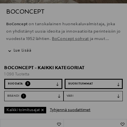
BOCONCEPT
BoConcept
on tanskalainen huonekaluvalmistaja, joka
on yhdistänyt uusia ideoita ja innovaatioita perinteisiin jo
vuodesta 1952 lähtien.
BoConcept sohvat
ja muut
huonekalut edustavat pohjoismaista muotoilua, jossa
Lue Lisää
korostuvat selkeät linjat, toiminnallisuus ja ajaton
estetiikka.
BoConcept pöydät
sulautuvat täydellisesti
BOCONCEPT - KAIKKI KATEGORIAT
skandinaaviseen sisustukseen ja on suunniteltu
1 098 Tuotetta
toimimaan saumattomasti yhdessä muiden malliston
tuotteiden kanssa. Useat BoConceptin tuotteet, kuten
SUODATA
3
sohvat ja ruokapöydäntuolit, ovat lisäksi räätälöitävissä
BRÄNDI
VÄRI
1
jokaiseen tilaan ja sisustustyyliin sopiviksi.
Tyhjennä suodattimet
Kaikki toimitusajat
1&nbsp;098 Tuotetta