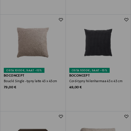
OSTA 1000€, SAAT –15%
OSTA 1000€, SAAT –15%
BOCONCEPT
BOCONCEPT
Bouclé Single -tyyny latte 43 x 43cm
Cord-tyyny hiilenharmaa 43 x 43 cm
Original Price
Original Price
79,00 €
49,00 €