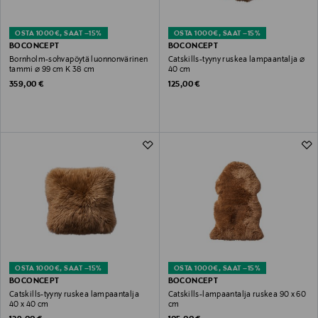
OSTA 1000€, SAAT –15%
OSTA 1000€, SAAT –15%
BOCONCEPT
BOCONCEPT
Bornholm-sohvapöytä luonnonvärinen
Catskills-tyyny ruskea lampaantalja ⌀
tammi ⌀ 99 cm K 38 cm
40 cm
Original Price
Original Price
359,00 €
125,00 €
OSTA 1000€, SAAT –15%
OSTA 1000€, SAAT –15%
BOCONCEPT
BOCONCEPT
Catskills-tyyny ruskea lampaantalja
Catskills-lampaantalja ruskea 90 x 60
40 x 40 cm
cm