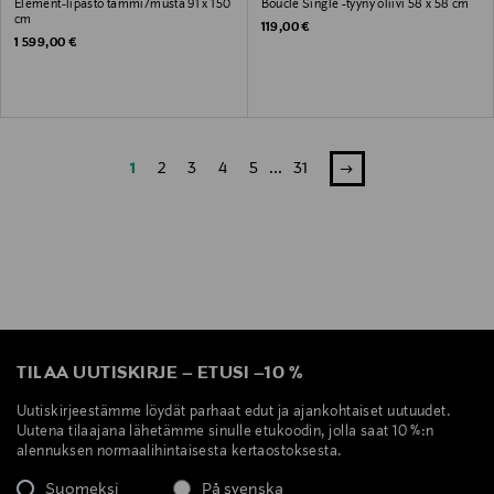
Element-lipasto tammi/musta 91 x 150
Bouclé Single -tyyny oliivi 58 x 58 cm
cm
Original Price
119,00 €
Original Price
1 599,00 €
1
2
3
4
5
...
31
TILAA UUTISKIRJE
–
ETUSI
–
10 %
Uutiskirjeestämme löydät parhaat edut ja ajankohtaiset uutuudet.
Uutena tilaajana lähetämme sinulle etukoodin, jolla saat 10 %:n
alennuksen normaalihintaisesta kertaostoksesta.
Suomeksi
På svenska