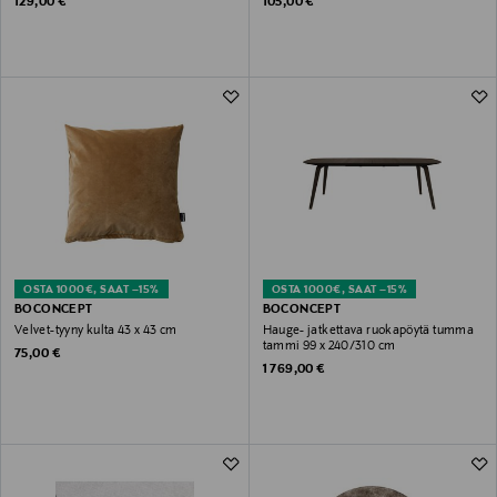
Original Price
Original Price
129,00 €
105,00 €
OSTA 1000€, SAAT –15%
OSTA 1000€, SAAT –15%
BOCONCEPT
BOCONCEPT
Velvet-tyyny kulta 43 x 43 cm
Hauge- jatkettava ruokapöytä tumma
tammi 99 x 240/310 cm
Original Price
75,00 €
Original Price
1 769,00 €