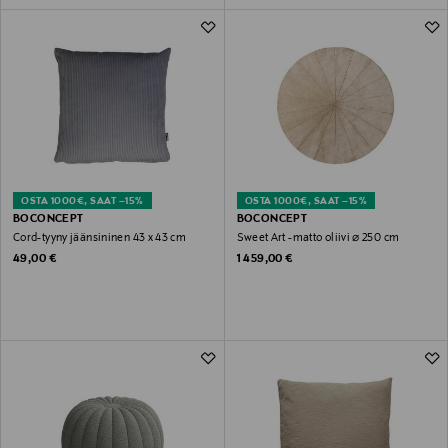
OSTA 1000€, SAAT –15%
OSTA 1000€, SAAT –15%
BOCONCEPT
BOCONCEPT
Cord-tyyny jäänsininen 43 x 43 cm
Sweet Art -matto oliivi ⌀ 250 cm
Original Price
Original Price
49,00 €
1 459,00 €