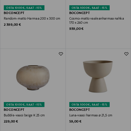
OSTA 1000€, SAAT –15%
OSTA 1000€, SAAT –15%
BOCONCEPT
BOCONCEPT
Random-matto Harmaa 200 x 300 cm
Cosmo-matto vaaleanharmaa nahka
170 x 240 cm
Original Price
2 399,00 €
Original Price
939,00 €
OSTA 1000€, SAAT –15%
OSTA 1000€, SAAT –15%
BOCONCEPT
BOCONCEPT
Bubble-vaasi beige K 25 cm
Luna-vaasi harmaa ⌀ 21,5 cm
Original Price
Original Price
229,00 €
59,00 €