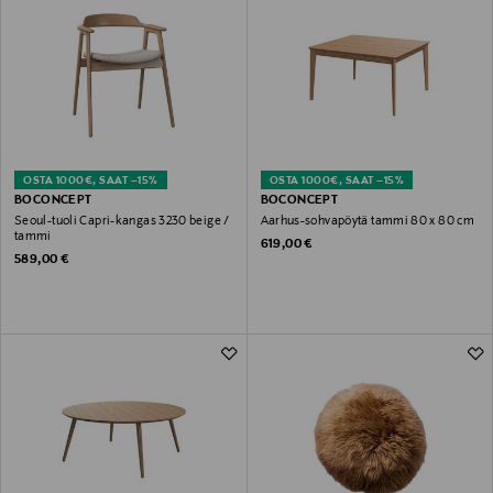
OSTA 1000€, SAAT –15%
OSTA 1000€, SAAT –15%
BOCONCEPT
BOCONCEPT
Seoul-tuoli Capri-kangas 3230 beige /
Aarhus-sohvapöytä tammi 80 x 80 cm
tammi
Original Price
619,00 €
Original Price
589,00 €