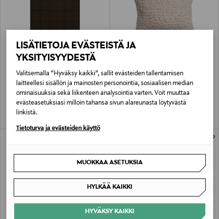
LISÄTIETOJA EVÄSTEISTÄ JA
YKSITYISYYDESTÄ
OSTA 1000€, SAAT –15%
OSTA 1000€, SAAT –15%
BOCONCEPT
BOCONCEPT
Valitsemalla “Hyväksy kaikki”, sallit evästeiden tallentamisen
Element-lipasto tumma tammi /
Boucle Heavy -tyyny kerma 40 x 58 cm
laitteellesi sisällön ja mainosten personointia, sosiaalisen median
musta 90 x 115 cm
Original Price
115,00 €
ominaisuuksia sekä liikenteen analysointia varten. Voit muuttaa
Original Price
1 429,00 €
evästeasetuksiasi milloin tahansa sivun alareunasta löytyvästä
linkistä.
Tietoturva ja evästeiden käyttö
MUOKKAA ASETUKSIA
HYLKÄÄ KAIKKI
HYVÄKSY KAIKKI