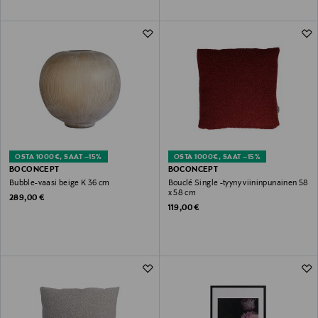
OSTA 1000€, SAAT –15%
OSTA 1000€, SAAT –15%
BOCONCEPT
BOCONCEPT
Bubble-vaasi beige K 36 cm
Bouclé Single -tyyny viininpunainen 58
x 58 cm
Original Price
289,00 €
Original Price
119,00 €