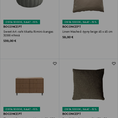
OSTA 1000€, SAAT –15%
OSTA 1000€, SAAT –15%
BOCONCEPT
BOCONCEPT
Sweet Art -rahi tikattu Rimini-kangas
Linen Washed -tyyny beige 45 x 45 cm
3086 vihreä
Original Price
59,00 €
Original Price
539,00 €
OSTA 1000€, SAAT –15%
OSTA 1000€, SAAT –15%
BOCONCEPT
BOCONCEPT