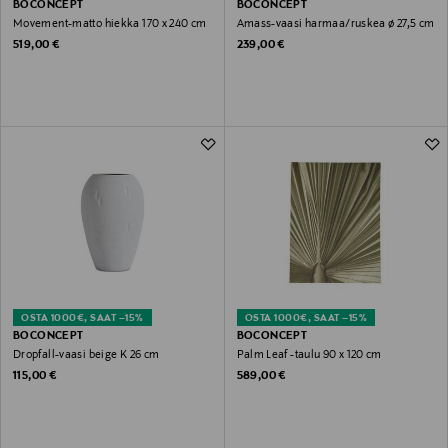
BOCONCEPT
BOCONCEPT
Movement-matto hiekka 170 x 240 cm
Amass-vaasi harmaa/ruskea ø 27,5 cm
Original Price
Original Price
519,00 €
239,00 €
OSTA 1000€, SAAT –15%
OSTA 1000€, SAAT –15%
BOCONCEPT
BOCONCEPT
Dropfall-vaasi beige K 26 cm
Palm Leaf -taulu 90 x 120 cm
Original Price
Original Price
115,00 €
589,00 €