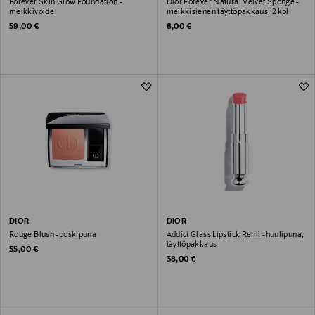
Forever Skin Glow Foundation -
Dior Forever Natural Velvet Sponge -
meikkivoide
meikkisienen täyttöpakkaus, 2 kpl
Original Price
Original Price
59,00 €
8,00 €
DIOR
DIOR
Rouge Blush -poskipuna
Addict Glass Lipstick Refill -huulipuna,
täyttöpakkaus
Original Price
55,00 €
Original Price
38,00 €