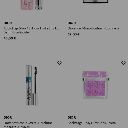
DIOR
DIOR
Addict Lip Glow 48-Hour Hydrating Lip
Diorshow Mono Couleur -luomiväri
Balm -huulivoide
Original Price
39,00 €
Original Price
45,00 €
DIOR
DIOR
Diorshow Iconic Overcurl Volume
Backstage Rosy Glow -poskipuna
Mascara -ripsiväri