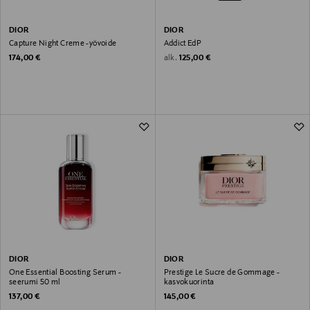
DIOR
DIOR
Capture Night Creme -yövoide
Addict EdP
Original Price
Original Price
alk.
174,00 €
125,00 €
DIOR
DIOR
One Essential Boosting Serum -
Prestige Le Sucre de Gommage -
seerumi 50 ml
kasvokuorinta
Original Price
Original Price
137,00 €
145,00 €