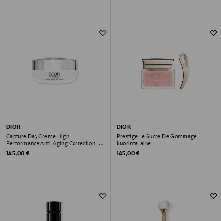
DIOR
DIOR
Capture Day Creme High-
Prestige Le Sucre De Gommage -
Performance Anti-Aging Correction -
kuorinta-aine
päiväväoide
Original Price
Original Price
145,00 €
145,00 €