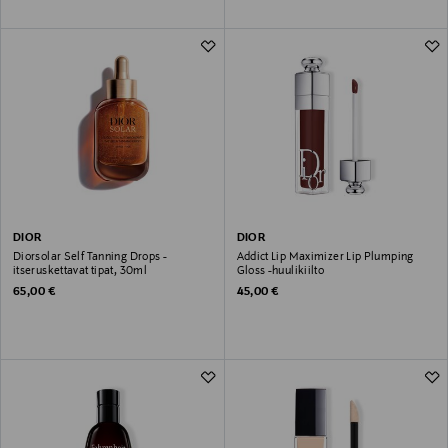
DIOR
DIOR
Diorsolar Self Tanning Drops -
Addict Lip Maximizer Lip Plumping
itseruskettavat tipat, 30ml
Gloss -huulikiilto
Original Price
Original Price
65,00 €
45,00 €