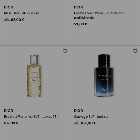
DIOR
DIOR
Miss Dior EdP -tuoksu
Forever Skin Wear Foundation -
meikkivoide
Original Price
alk.
85,00 €
Original Price
59,00 €
DIOR
DIOR
Escale à Portofino EdT -tuoksu 75 ml
Sauvage EdP -tuoksu
Original Price
Original Price
alk.
107,00 €
104,00 €