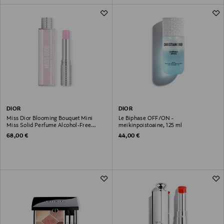
DIOR
DIOR
Miss Dior Blooming Bouquet Mini
Le Biphase OFF/ON -
Miss Solid Perfume Alcohol-Free
meikinpoistoaine, 125 ml
Fragrance Stick -tuoksupuikko
Original Price
Original Price
68,00 €
44,00 €