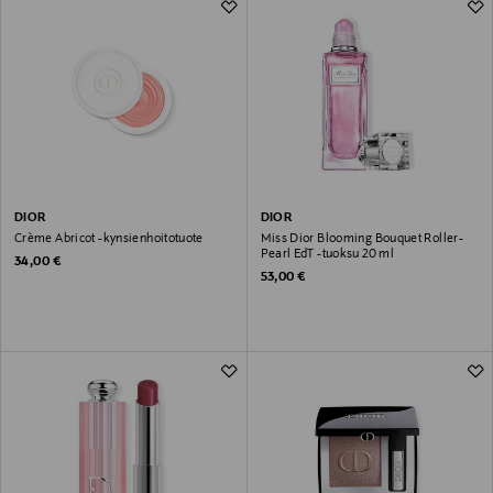
DIOR
DIOR
Crème Abricot -kynsienhoitotuote
Miss Dior Blooming Bouquet Roller-
Pearl EdT -tuoksu 20 ml
Original Price
34,00 €
Original Price
53,00 €