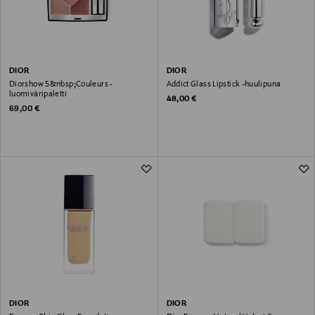
DIOR
DIOR
Diorshow 5&nbsp;Couleurs -
Addict Glass Lipstick -huulipuna
luomiväripaletti
Original Price
48,00 €
Original Price
69,00 €
DIOR
DIOR