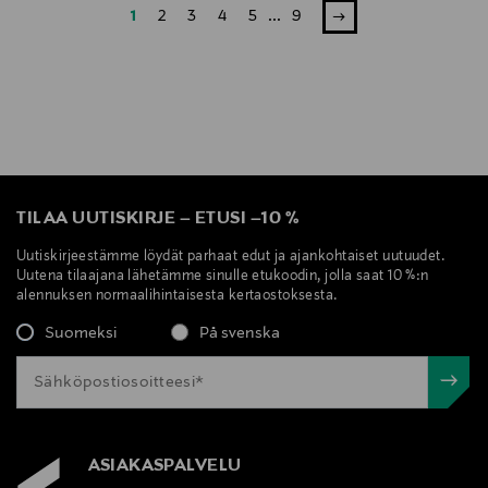
1
2
3
4
5
...
9
TILAA UUTISKIRJE
–
ETUSI
–
10 %
Uutiskirjeestämme löydät parhaat edut ja ajankohtaiset uutuudet.
Uutena tilaajana lähetämme sinulle etukoodin, jolla saat 10 %:n
alennuksen normaalihintaisesta kertaostoksesta.
Suomeksi
På svenska
ASIAKASPALVELU