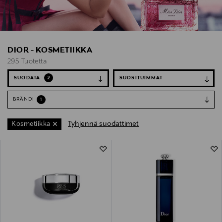
DIOR - KOSMETIIKKA
295 Tuotetta
SUODATA
2
BRÄNDI
1
Tyhjennä suodattimet
Kosmetiikka
295 Tuotetta