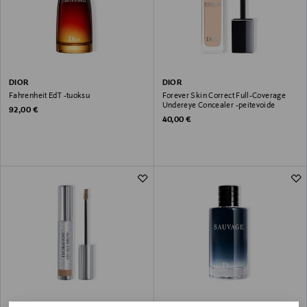
DIOR
DIOR
Fahrenheit EdT -tuoksu
Forever Skin Correct Full-Coverage
Undereye Concealer -peitevoide
Original Price
92,00 €
Original Price
40,00 €