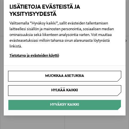
DIOR
DIOR
LISÄTIETOJA EVÄSTEISTÄ JA
DIORSHOW ON SET BROW -
Sauvage EdT -tuoksu
kulmaväri 5 g
Original Price
alk.
78,00 €
YKSITYISYYDESTÄ
Original Price
35,00 €
Valitsemalla “Hyväksy kaikki”, sallit evästeiden tallentamisen
laitteellesi sisällön ja mainosten personointia, sosiaalisen median
ominaisuuksia sekä liikenteen analysointia varten. Voit muuttaa
evästeasetuksiasi milloin tahansa sivun alareunasta löytyvästä
linkistä.
Tietoturva ja evästeiden käyttö
MUOKKAA ASETUKSIA
HYLKÄÄ KAIKKI
DIOR
DIOR
Addict Purple Glow EdP -tuoksu
Miss Dior Blooming Bouquet EdT -
HYVÄKSY KAIKKI
tuoksu
Original Price
alk.
77,00 €
Original Price
alk.
77,00 €