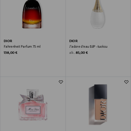
DIOR
DIOR
Fahrenheit Parfum 75 ml
J’adore d'eau EdP -tuoksu
Original Price
Original Price
alk.
138,00 €
85,00 €