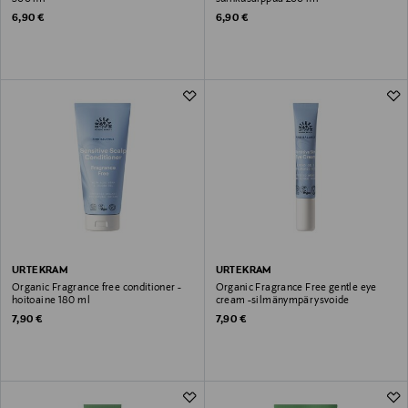
Original Price
Original Price
6,90 €
6,90 €
URTEKRAM
URTEKRAM
Organic Fragrance free conditioner -
Organic Fragrance Free gentle eye
hoitoaine 180 ml
cream -silmänympärysvoide
Original Price
Original Price
7,90 €
7,90 €