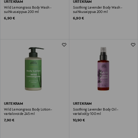
URTEKRAM
URTEKRAM
Wild Lemongrass Body Wash -
Soothing Lavender Body Wash -
suihkusaippua 200 ml
suihkusaippua 200 ml
Original Price
Original Price
6,90 €
6,90 €
URTEKRAM
URTEKRAM
Wild Lemongrass Body Lotion -
Soothing Lavender Body Oil -
vartalovoide 245 ml
vartaloöljy 100 ml
Original Price
Original Price
7,90 €
10,90 €