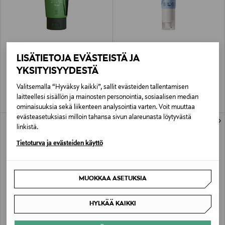
URTEKRAM
URTEKRAM
LISÄTIETOJA EVÄSTEISTÄ JA
Wild Lemongrass Hand Cream -
Organic Fragrance Free gentle face
käsivoide 75 ml
cream -kasvovoide
YKSITYISYYDESTÄ
Original Price
Original Price
5,90 €
10,90 €
Valitsemalla “Hyväksy kaikki”, sallit evästeiden tallentamisen
laitteellesi sisällön ja mainosten personointia, sosiaalisen median
ominaisuuksia sekä liikenteen analysointia varten. Voit muuttaa
evästeasetuksiasi milloin tahansa sivun alareunasta löytyvästä
linkistä.
Tietoturva ja evästeiden käyttö
MUOKKAA ASETUKSIA
HYLKÄÄ KAIKKI
URTEKRAM
URTEKRAM