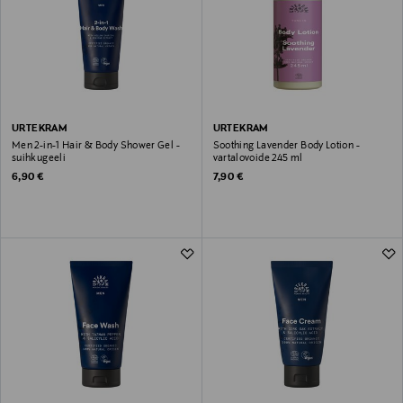
URTEKRAM
URTEKRAM
Men 2-in-1 Hair & Body Shower Gel -
Soothing Lavender Body Lotion -
suihkugeeli
vartalovoide 245 ml
Original Price
Original Price
6,90 €
7,90 €