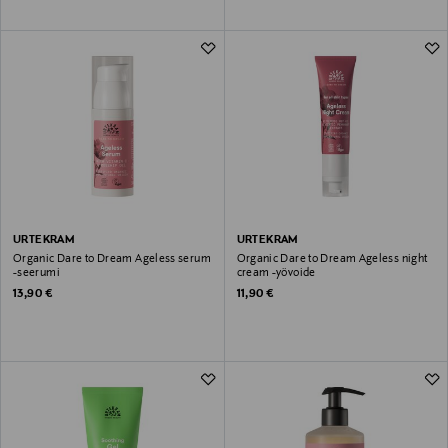
URTEKRAM
URTEKRAM
Organic Dare to Dream Ageless serum
Organic Dare to Dream Ageless night
-seerumi
cream -yövoide
Original Price
Original Price
13,90 €
11,90 €