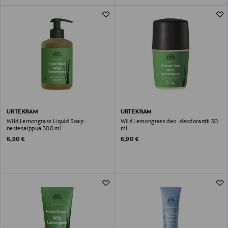
URTEKRAM
URTEKRAM
Wild Lemongrass Liquid Soap -
Wild Lemongrass deo -deodorantti 50
nestesaippua 300 ml
ml
Original Price
Original Price
6,90 €
6,90 €