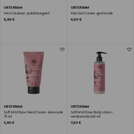
URTEKRAM
URTEKRAM
Men Cleanser -puhdistusgeeli
Men Gel Cream -geelivoide
Original Price
Original Price
6,90 €
6,90 €
URTEKRAM
URTEKRAM
Soft Wild Rose Hand Cream -käsivoide
Soft Wild Rose Body Lotion -
75 ml
vartalovoide 245 ml
Original Price
Original Price
5,90 €
7,90 €