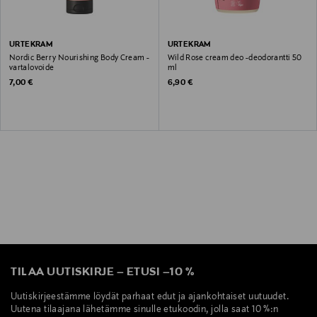
URTEKRAM
URTEKRAM
Nordic Berry Nourishing Body Cream -
Wild Rose cream deo -deodorantti 50
vartalovoide
ml
Original Price
Original Price
7,00 €
6,90 €
TILAA UUTISKIRJE
–
ETUSI
–
10 %
Uutiskirjeestämme löydät parhaat edut ja ajankohtaiset uutuudet.
Uutena tilaajana lähetämme sinulle etukoodin, jolla saat 10 %:n