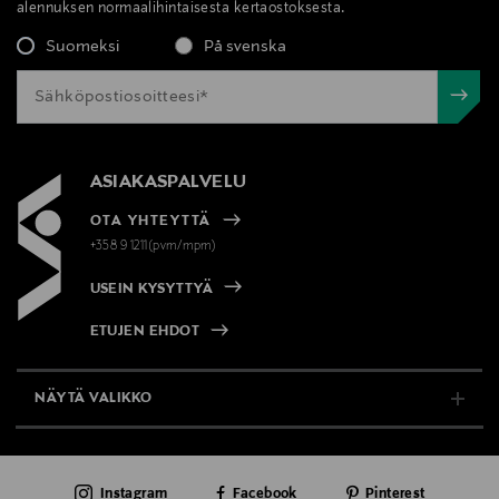
alennuksen normaalihintaisesta kertaostoksesta.
Suomeksi
På svenska
ASIAKASPALVELU
OTA YHTEYTTÄ
+358 9 1211(pvm/mpm)
USEIN KYSYTTYÄ
ETUJEN EHDOT
NÄYTÄ VALIKKO
TUKI & INFO
Instagram
Facebook
Pinterest