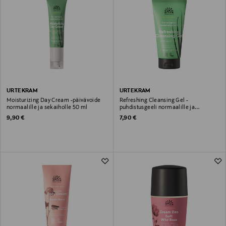
URTEKRAM
URTEKRAM
Moisturizing Day Cream -päivävoide
Refreshing Cleansing Gel -
normaalille ja sekaiholle 50 ml
puhdistusgeeli normaalille ja
sekaiholle 150 ml
Original Price
Original Price
9,90 €
7,90 €