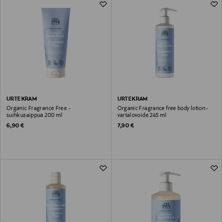
URTEKRAM
URTEKRAM
Organic Fragrance Free -
Organic Fragrance free body lotion -
suihkusaippua 200 ml
vartalovoide 245 ml
Original Price
Original Price
6,90 €
7,90 €