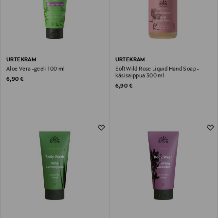
URTEKRAM
URTEKRAM
Aloe Vera -geeli 100 ml
Soft Wild Rose Liquid Hand Soap -
käsisaippua 300 ml
Original Price
6,90 €
Original Price
6,90 €