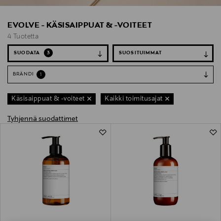
EVOLVE - KÄSISAIPPUAT & -VOITEET
4 Tuotetta
SUODATA
3
BRÄNDI
1
Käsisaippuat & -voiteet
Kaikki toimitusajat
Tyhjennä suodattimet
4 Tuotetta