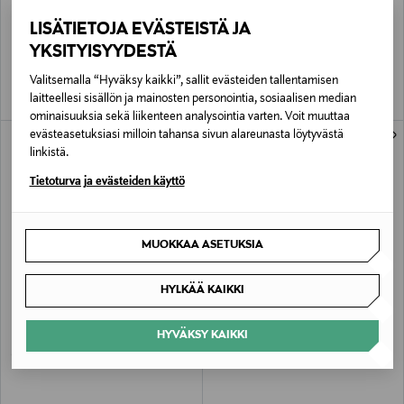
EVOLVE
EVOLVE
LISÄTIETOJA EVÄSTEISTÄ JA
African Orange Aromatic Wash -
African Orange Aromatic Lotion -käsi-
pesuaine
ja vartalovoide 250 ml
YKSITYISYYDESTÄ
Original Price
Original Price
21,00 €
22,00 €
Valitsemalla “Hyväksy kaikki”, sallit evästeiden tallentamisen
laitteellesi sisällön ja mainosten personointia, sosiaalisen median
ominaisuuksia sekä liikenteen analysointia varten. Voit muuttaa
evästeasetuksiasi milloin tahansa sivun alareunasta löytyvästä
linkistä.
Tietoturva ja evästeiden käyttö
MUOKKAA ASETUKSIA
HYLKÄÄ KAIKKI
EVOLVE
EVOLVE
Joyful Light Aromatic Hand & Body
Joyful Light Hand & Body Lotion -
HYVÄKSY KAIKKI
Wash -puhdistusgeeli
vartalovoide
Original Price
Original Price
19,50 €
21,50 €