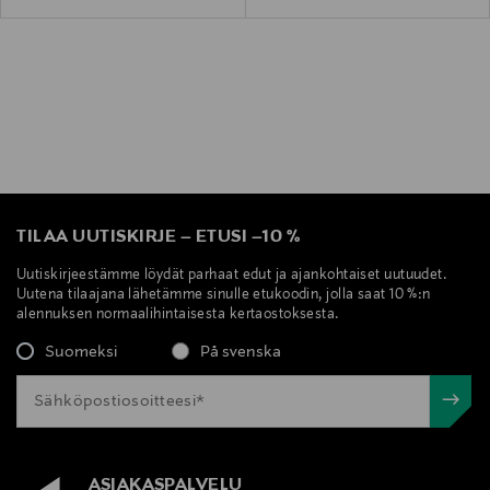
TILAA UUTISKIRJE
–
ETUSI
–
10 %
Uutiskirjeestämme löydät parhaat edut ja ajankohtaiset uutuudet.
Uutena tilaajana lähetämme sinulle etukoodin, jolla saat 10 %:n
alennuksen normaalihintaisesta kertaostoksesta.
Suomeksi
På svenska
ASIAKASPALVELU