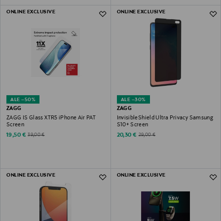
ONLINE EXCLUSIVE
ONLINE EXCLUSIVE
ALE –50%
ALE –30%
ZAGG
ZAGG
ZAGG IS Glass XTR5 iPhone Air PAT
InvisibleShield Ultra Privacy Samsung
Screen
S10+ Screen
Discounted Price
Discounted Price
Original Price
Original Price
19,50 €
20,30 €
39,00 €
29,00 €
ONLINE EXCLUSIVE
ONLINE EXCLUSIVE