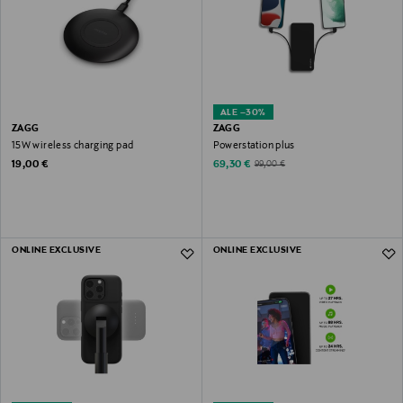
ALE –30%
ZAGG
ZAGG
15W wireless charging pad
Powerstation plus
Original Price
Discounted Price
Original Price
19,00 €
69,30 €
99,00 €
ONLINE EXCLUSIVE
ONLINE EXCLUSIVE