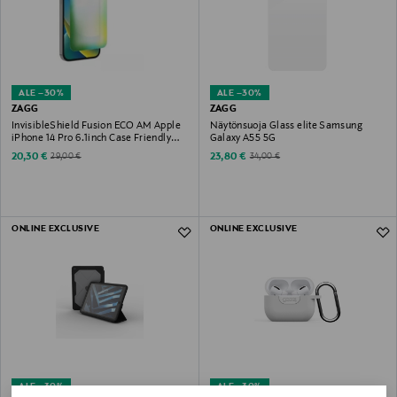
ALE –30%
ALE –30%
ZAGG
ZAGG
InvisibleShield Fusion ECO AM Apple
Näytönsuoja Glass elite Samsung
iPhone 14 Pro 6.1inch Case Friendly
Galaxy A55 5G
Screen FG
Discounted Price
Discounted Price
Original Price
Original Price
20,30 €
23,80 €
29,00 €
34,00 €
ONLINE EXCLUSIVE
ONLINE EXCLUSIVE
ALE –30%
ALE –30%