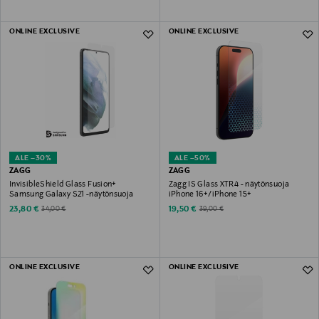
ONLINE EXCLUSIVE
ONLINE EXCLUSIVE
ALE –30%
ALE –50%
ZAGG
ZAGG
InvisibleShield Glass Fusion+
Zagg IS Glass XTR4 - näytönsuoja
Samsung Galaxy S21 -näytönsuoja
iPhone 16+/iPhone 15+
Discounted Price
Discounted Price
Original Price
Original Price
23,80 €
19,50 €
34,00 €
39,00 €
ONLINE EXCLUSIVE
ONLINE EXCLUSIVE