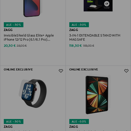
ALE –30%
ALE –30%
ZAGG
ZAGG
InvisibleShield Glass Elite+ Apple
3-IN-1 EXTENDABLE STAND WITH
iPhone 12/12 Pro (6.1/6.1 Pro)
MAGSAFE
Näytönsuoja
Discounted Price
Discounted Price
Original Price
Original Price
20,30 €
118,30 €
29,00 €
169,00 €
ONLINE EXCLUSIVE
ONLINE EXCLUSIVE
ALE –30%
ALE –50%
ZAGG
ZAGG