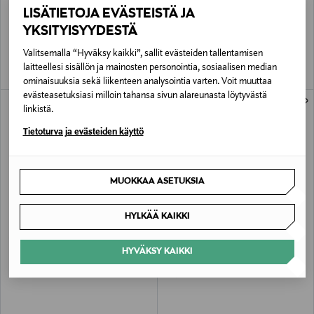
ZAGG
ZAGG
LISÄTIETOJA EVÄSTEISTÄ JA
ZAGG Rugged Messenger Case -
GEAR4 Apollo Apple Airpod Pro Case
suojakotelo Apple Ipad 10.2'' (7, 8, 9
White
YKSITYISYYDESTÄ
gen)
Discounted Price
Discounted Price
Original Price
Original Price
34,30 €
20,30 €
49,00 €
29,00 €
Valitsemalla “Hyväksy kaikki”, sallit evästeiden tallentamisen
laitteellesi sisällön ja mainosten personointia, sosiaalisen median
ominaisuuksia sekä liikenteen analysointia varten. Voit muuttaa
evästeasetuksiasi milloin tahansa sivun alareunasta löytyvästä
ONLINE EXCLUSIVE
ONLINE EXCLUSIVE
linkistä.
Tietoturva ja evästeiden käyttö
MUOKKAA ASETUKSIA
HYLKÄÄ KAIKKI
ALE –30%
ALE –30%
ZAGG
ZAGG
InvisibleShield Glass+ Privacy iPhone
Slim Book iPad Air 2 Nordic -
HYVÄKSY KAIKKI
X -näytönsuoja
suojakuori näppäimistöllä
Discounted Price
Discounted Price
Original Price
Original Price
23,80 €
90,30 €
34,00 €
129,00 €