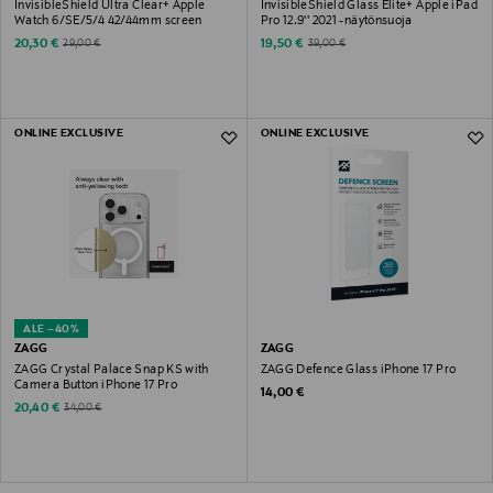
InvisibleShield Ultra Clear+ Apple
InvisibleShield Glass Elite+ Apple iPad
Watch 6/SE/5/4 42/44mm screen
Pro 12.9'' 2021 -näytönsuoja
Discounted Price
Discounted Price
Original Price
Original Price
20,30 €
19,50 €
29,00 €
39,00 €
ONLINE EXCLUSIVE
ONLINE EXCLUSIVE
ALE –40%
ZAGG
ZAGG
ZAGG Crystal Palace Snap KS with
ZAGG Defence Glass iPhone 17 Pro
Camera Button iPhone 17 Pro
Original Price
14,00 €
Discounted Price
Original Price
20,40 €
34,00 €