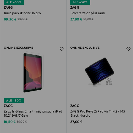
ALE –30%
ALE –30%
ZAGG
ZAGG
Juice pack iPhone 16 pro
Powerstation plus mini
Discounted Price
Discounted Price
Original Price
Original Price
69,30 €
37,80 €
99,00 €
54,00 €
ONLINE EXCLUSIVE
ONLINE EXCLUSIVE
ALE –50%
ZAGG
ZAGG
Zagg Is Glass Elite+ - näytönsuoja iPad
ZAGG Pro Keys 2 iPad Air 11 M2 / M3
10.2'' 9/8/7 Gen
Black Nordic
Discounted Price
Original Price
Original Price
19,50 €
87,00 €
39,00 €