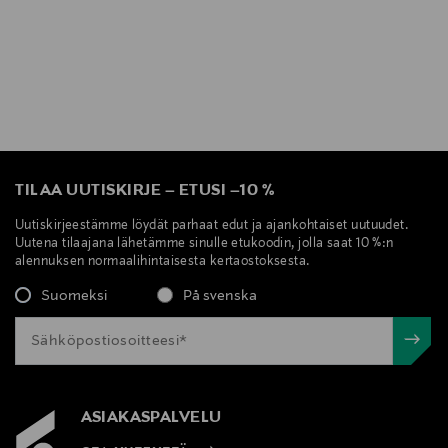
TILAA UUTISKIRJE
–
ETUSI
–
10 %
Uutiskirjeestämme löydät parhaat edut ja ajankohtaiset uutuudet.
Uutena tilaajana lähetämme sinulle etukoodin, jolla saat 10 %:n
alennuksen normaalihintaisesta kertaostoksesta.
Suomeksi
På svenska
ASIAKASPALVELU